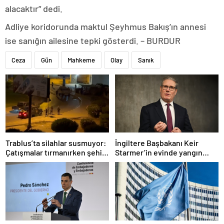
alacaktır” dedi.
Adliye koridorunda maktul Şeyhmus Bakış’ın annesi
ise sanığın ailesine tepki gösterdi. – BURDUR
Ceza
Gün
Mahkeme
Olay
Sanık
Trablus’ta silahlar susmuyor:
İngiltere Başbakanı Keir
Çatışmalar tırmanırken şehir
Starmer’in evinde yangın
alarmda
çıktı