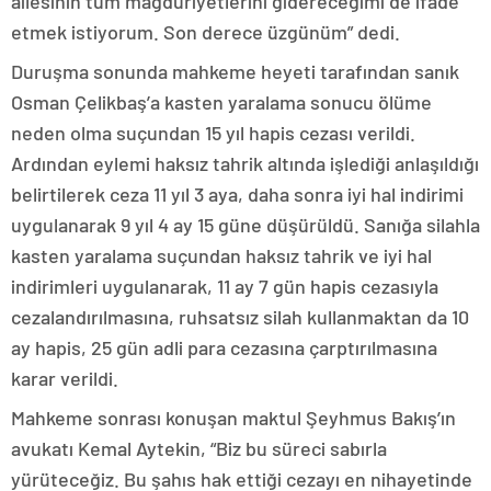
ailesinin tüm mağduriyetlerini gidereceğimi de ifade
etmek istiyorum. Son derece üzgünüm” dedi.
Duruşma sonunda mahkeme heyeti tarafından sanık
Osman Çelikbaş’a kasten yaralama sonucu ölüme
neden olma suçundan 15 yıl hapis cezası verildi.
Ardından eylemi haksız tahrik altında işlediği anlaşıldığı
belirtilerek ceza 11 yıl 3 aya, daha sonra iyi hal indirimi
uygulanarak 9 yıl 4 ay 15 güne düşürüldü. Sanığa silahla
kasten yaralama suçundan haksız tahrik ve iyi hal
indirimleri uygulanarak, 11 ay 7 gün hapis cezasıyla
cezalandırılmasına, ruhsatsız silah kullanmaktan da 10
ay hapis, 25 gün adli para cezasına çarptırılmasına
karar verildi.
Mahkeme sonrası konuşan maktul Şeyhmus Bakış’ın
avukatı Kemal Aytekin, “Biz bu süreci sabırla
yürüteceğiz. Bu şahıs hak ettiği cezayı en nihayetinde