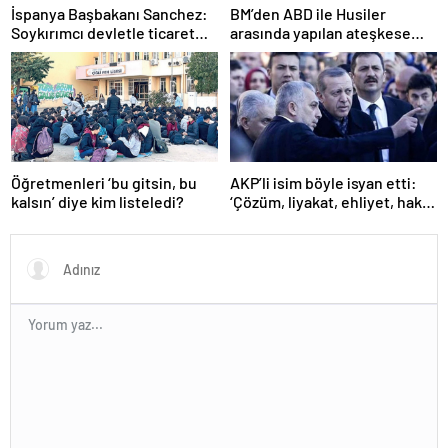
İspanya Başbakanı Sanchez:
BM’den ABD ile Husiler
Soykırımcı devletle ticaret
arasında yapılan ateşkese
yapmayız
ilişkin değerlendirme
Öğretmenleri ‘bu gitsin, bu
AKP’li isim böyle isyan etti:
kalsın’ diye kim listeledi?
‘Çözüm, liyakat, ehliyet, hak,
adalet’