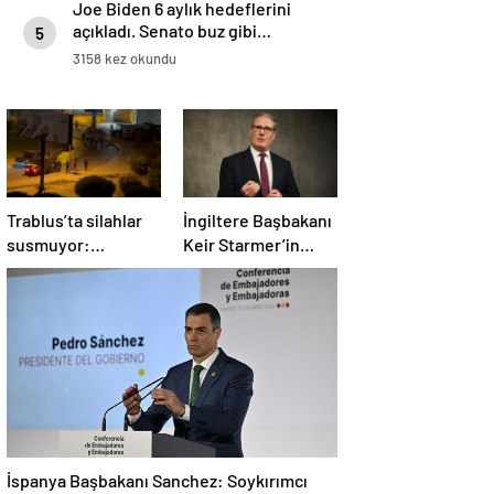
Joe Biden 6 aylık hedeflerini
açıkladı. Senato buz gibi…
5
3158 kez okundu
Trablus’ta silahlar
İngiltere Başbakanı
susmuyor:
Keir Starmer’in
Çatışmalar
evinde yangın çıktı
tırmanırken şehir
alarmda
İspanya Başbakanı Sanchez: Soykırımcı