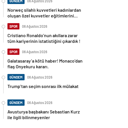
GÜNDEM
06 Ağustos 2026
Norweç silahlı kuvvetleri kadınlardan
oluşan özel kuvvetler eğitimlerini
başlattı.
SPOR
06 Ağustos 2026
Cristiano Ronaldo’nun akıllara zarar
tüm kariyerinin istatistiğini çıkardık !
SPOR
06 Ağustos 2026
Galatasaray’a kötü haber! Monaco’dan
flaş Onyekuru kararı.
GÜNDEM
06 Ağustos 2026
Trump’tan seçim sonrası ilk mülakat
GÜNDEM
06 Ağustos 2026
Avusturya başbakanı Sebastian Kurz
ile ilgili bilinmeyenler