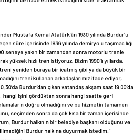
 ettiğimi de ifade etmek istediğimi sizlere aktarmak
u Önder Mustafa Kemal Atatürk’ün 1930 yılında Burdur’u
geçen süre içerisinde 1936 yılında demiryolu taşımacılığı
100 seneye yakın bir zamandan sonra motorlu trenle
rak yüksek hızlı tren istiyoruz. Bizim 1990’lı yıllarda,
z treni yeniden buraya bir icatmış gibi ya da büyük bir
adığını treni kullanan arkadaşlarımız ifade ediyor,
10.30’da Burdur’dan çıkan vatandaş akşam saat 19.00’da
k, hangi işini gördükten sonra hangi saatte geri
nlamaların doğru olmadığını ve bu hizmetin tamamen
unu, seçimden sonra da çok kısa bir zaman içerisinde
orum. Burdur halkının bir belediye başkanı olduğunu ve
ilmediğini Burdur halkına duyurmak istedim.”