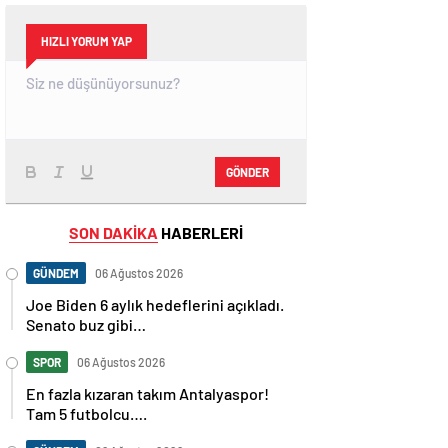
HIZLI YORUM YAP
GÖNDER
SON DAKİKA
HABERLERİ
GÜNDEM
06 Ağustos 2026
Joe Biden 6 aylık hedeflerini açıkladı.
Senato buz gibi…
SPOR
06 Ağustos 2026
En fazla kızaran takım Antalyaspor!
Tam 5 futbolcu….