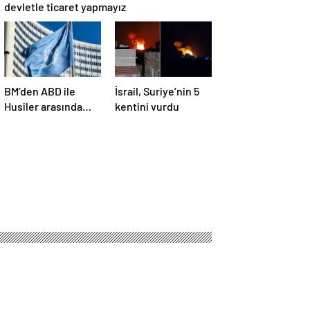
devletle ticaret yapmayız
BM’den ABD ile
İsrail, Suriye’nin 5
Husiler arasında
kentini vurdu
yapılan ateşkese
ilişkin
değerlendirme