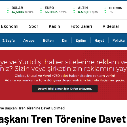
DOLAR
EURO
ALTIN
BITCOIN
47,5993
55,0893
6.519,01
%
0.06%
0.12%
0,35
Ekonomi
Spor
Kadın
Foto Galeri
Videolar
3.Sayfa
Avrupa
Bülten
Din
Eğitim
Hayat
Politika
iye Başkanı Tren Törenine Davet Edilmedi
aşkanı Tren Törenine Davet