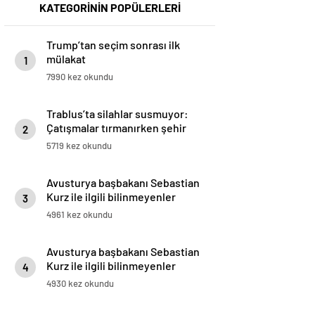
KATEGORİNİN POPÜLERLERİ
Trump’tan seçim sonrası ilk
mülakat
1
7990 kez okundu
Trablus’ta silahlar susmuyor:
Çatışmalar tırmanırken şehir
2
alarmda
5719 kez okundu
Avusturya başbakanı Sebastian
Kurz ile ilgili bilinmeyenler
3
4961 kez okundu
Avusturya başbakanı Sebastian
Kurz ile ilgili bilinmeyenler
4
4930 kez okundu