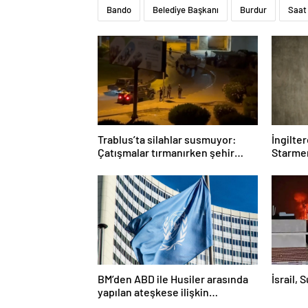
Bando
Belediye Başkanı
Burdur
Saat
Trablus’ta silahlar susmuyor:
İngilte
Çatışmalar tırmanırken şehir
Starmer
alarmda
BM’den ABD ile Husiler arasında
İsrail, 
yapılan ateşkese ilişkin
değerlendirme