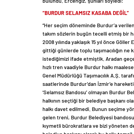
bulundu. Ercengiz, şunları söyledi:
“BURDUR SELAMSIZ KASABA DEĞİL”
“Her seçim döneminde Burdur’a verilen
takım sözlerin bugün tecelli etmiş bir h
2008 yılında yaklaşık 15 yıl önce Gölle
gittiği günlerde toplu taşımacılığın ne
istediğimizi ifade etmiştik. Aradan geçe
hızlı tren vaadiyle Burdur halkı maales
Genel Müdürlüğü Taşımacılık A.Ş. tarafı
saatlerinde Burdur’dan İzmir’e hareketin
‘Selamsız Bandosu’ olmayan Burdur Bel
halkının seçtiği bir belediye başkanı o
halkı davet edilmedi. Bunun seçime yö
gelen treni, Burdur Belediyesi bandosu
kıymetli bürokratlara ve bizi yöneten de