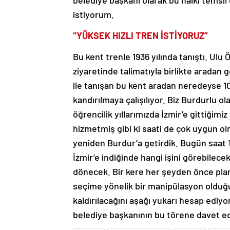
belediye başkanı olarak bu halkı temsil
istiyorum.
“YÜKSEK HIZLI TREN İSTİYORUZ”
Bu kent trenle 1936 yılında tanıştı. Ul
ziyaretinde talimatıyla birlikte aradan 
ile tanışan bu kent aradan neredeyse 
kandırılmaya çalışılıyor. Biz Burdurlu ola
öğrencilik yıllarımızda İzmir’e gittiğimi
hizmetmiş gibi ki saati de çok uygun olm
yeniden Burdur’a getirdik. Bugün saat 
İzmir’e indiğinde hangi işini görebilece
dönecek. Bir kere her şeyden önce pla
seçime yönelik bir manipülasyon olduğ
kaldırılacağını aşağı yukarı hesap ediy
belediye başkanının bu törene davet ed