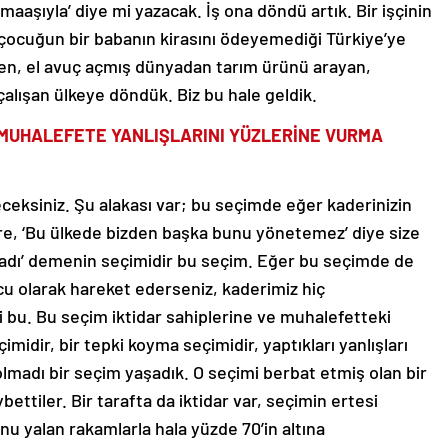
maaşıyla’ diye mi yazacak. İş ona döndü artık. Bir işçinin
 çocuğun bir babanın kirasını ödeyemediği Türkiye’ye
en, el avuç açmış dünyadan tarım ürünü arayan,
çalışan ülkeye döndük. Biz bu hale geldik.
İ MUHALEFETE YANLIŞLARINI YÜZLERİNE VURMA
eceksiniz. Şu alakası var; bu seçimde eğer kaderinizin
ere, ‘Bu ülkede bizden başka bunu yönetemez’ diye size
almadı’ demenin seçimidir bu seçim. Eğer bu seçimde de
cu olarak hareket ederseniz, kaderimiz hiç
bu. Bu seçim iktidar sahiplerine ve muhalefetteki
midir, bir tepki koyma seçimidir, yaptıkları yanlışları
olmadı bir seçim yaşadık. O seçimi berbat etmiş olan bir
ttiler. Bir tarafta da iktidar var, seçimin ertesi
onu yalan rakamlarla hala yüzde 70’in altına