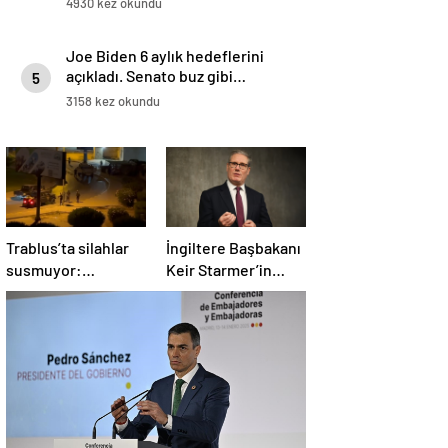
4930 kez okundu
Joe Biden 6 aylık hedeflerini
açıkladı. Senato buz gibi…
5
3158 kez okundu
Trablus’ta silahlar
İngiltere Başbakanı
susmuyor:
Keir Starmer’in
Çatışmalar
evinde yangın çıktı
tırmanırken şehir
alarmda