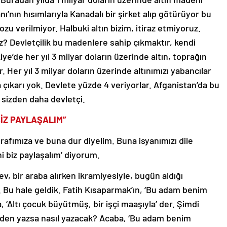
ı’nın hısımlarıyla Kanadalı bir şirket alıp götürüyor bu
ozu verilmiyor. Halbuki altın bizim, itiraz etmiyoruz.
z? Devletçilik bu madenlere sahip çıkmaktır, kendi
ye’de her yıl 3 milyar doların üzerinde altın, toprağın
r. Her yıl 3 milyar doların üzerinde altınımızı yabancılar
ira çıkarı yok. Devlete yüzde 4 veriyorlar. Afganistan’da bu
sizden daha devletçi.
BİZ PAYLAŞALIM”
trafımıza ve buna dur diyelim. Buna isyanımızı dile
ni biz paylaşalım’ diyorum.
v, bir araba alırken ikramiyesiyle, bugün aldığı
. Bu hale geldik. Fatih Kısaparmak’ın, ‘Bu adam benim
 ‘Altı çocuk büyütmüş, bir işçi maaşıyla’ der. Şimdi
iden yazsa nasıl yazacak? Acaba, ‘Bu adam benim