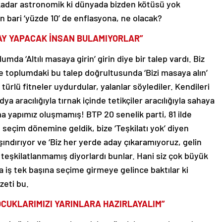
kadar astronomik ki dünyada bizden kötüsü yok
 bari ‘yüzde 10’ de enflasyona, ne olacak?
DAY YAPACAK İNSAN BULAMIYORLAR”
umda ‘Altılı masaya girin’ girin diye bir talep vardı. Biz
e toplumdaki bu talep doğrultusunda ‘Bizi masaya alın’
türlü fitneler uydurdular, yalanlar söylediler. Kendileri
a aracılığıyla tırnak içinde tetikçiler aracılığıyla sahaya
a yapımız oluşmamış! BTP 20 senelik parti, 81 ilde
 seçim dönemine geldik, bize ‘Teşkilatı yok’ diyen
ındırıyor ve ‘Biz her yerde aday çıkaramıyoruz, gelin
 teşkilatlanmamış diyorlardı bunlar. Hani siz çok büyük
 iş tek başına seçime girmeye gelince baktılar ki
zeti bu.
OCUKLARIMIZI YARINLARA HAZIRLAYALIM”