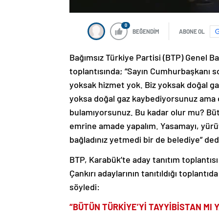
0
BEĞENDİM
ABONE OL
Bağımsız Türkiye Partisi (BTP) Genel B
toplantısında; “Sayın Cumhurbaşkanı son
yoksak hizmet yok. Biz yoksak doğal gaz
yoksa doğal gaz kaybediyorsunuz ama o 
bulamıyorsunuz. Bu kadar olur mu? Bütü
emrine amade yapalım. Yasamayı, yürütm
bağladınız yetmedi bir de belediye” ded
BTP, Karabük’te aday tanıtım toplantıs
Çankırı adaylarının tanıtıldığı toplant
söyledi:
“BÜTÜN TÜRKİYE’Yİ TAYYİBİSTAN MI 