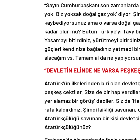
“Sayın Cumhurbaşkanı son zamanlarda git
yok. Biz yoksak doğal gaz yok’ diyor. Ş
kaybediyorsunuz ama o varsa doğal gaz
kadar olur mu? Bütün Türkiye’yi Tayyib
Yasamayı bitirdiniz, yürütmeyi bitirdiniz,
güçleri kendinize bağladınız yetmedi bi
alacağım vs. Tamam al da ne yapıyorsun
“DEVLETİN ELİNDE NE VARSA PEŞKEŞ
Atatürk’ün ilkelerinden biri olan devletçi
peşkeş çektiler. Size de bir hap verdile
yer alamaz bir görüş’ dediler. Siz de ‘H
rafa kaldırdınız. Şimdi laikliği savunan,
Atatürkçülüğü savunan bir kişi devletçi
Atatürkçülüğünüz?
Erzincan’da bir madende facia yaşandı. 