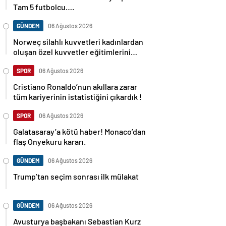
Tam 5 futbolcu….
GÜNDEM
06 Ağustos 2026
Norweç silahlı kuvvetleri kadınlardan
oluşan özel kuvvetler eğitimlerini
başlattı.
SPOR
06 Ağustos 2026
Cristiano Ronaldo’nun akıllara zarar
tüm kariyerinin istatistiğini çıkardık !
SPOR
06 Ağustos 2026
Galatasaray’a kötü haber! Monaco’dan
flaş Onyekuru kararı.
GÜNDEM
06 Ağustos 2026
Trump’tan seçim sonrası ilk mülakat
GÜNDEM
06 Ağustos 2026
Avusturya başbakanı Sebastian Kurz