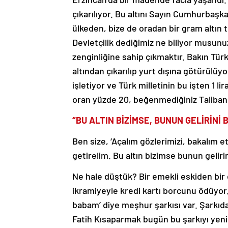
çıkarılıyor. Bu altını Sayın Cumhurbaşkan
ülkeden, bize de oradan bir gram altın t
Devletçilik dediğimiz ne biliyor musunu
zenginliğine sahip çıkmaktır. Bakın Türki
altından çıkarılıp yurt dışına götürülüyo
işletiyor ve Türk milletinin bu işten 1 l
oran yüzde 20, beğenmediğiniz Taliban 
“BU ALTIN BİZİMSE, BUNUN GELİRİNİ 
Ben size, ‘Açalım gözlerimizi, bakalım e
getirelim. Bu altın bizimse bunun geliri
Ne hale düştük? Bir emekli eskiden bir e
ikramiyeyle kredi kartı borcunu ödüyor
babam’ diye meşhur şarkısı var. Şarkıda,
Fatih Kısaparmak bugün bu şarkıyı yen