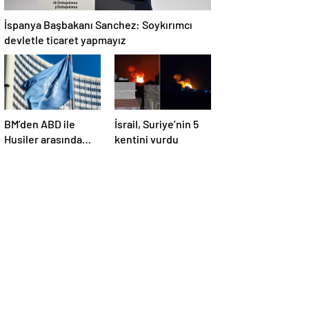
İspanya Başbakanı Sanchez: Soykırımcı
devletle ticaret yapmayız
BM’den ABD ile
İsrail, Suriye’nin 5
Husiler arasında
kentini vurdu
yapılan ateşkese
ilişkin
değerlendirme