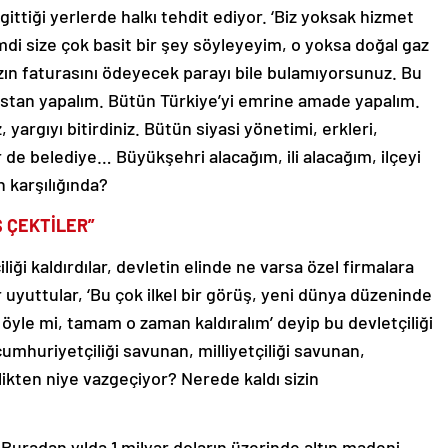
tiği yerlerde halkı tehdit ediyor. ‘Biz yoksak hizmet
imdi size çok basit bir şey söyleyeyim, o yoksa doğal gaz
ın faturasını ödeyecek parayı bile bulamıyorsunuz. Bu
istan yapalım. Bütün Türkiye’yi emrine amade yapalım.
 yargıyı bitirdiniz. Bütün siyasi yönetimi, erkleri,
r de belediye… Büyükşehri alacağım, ili alacağım, ilçeyi
 karşılığında?
 ÇEKTİLER”
liği kaldırdılar, devletin elinde ne varsa özel firmalara
r uyuttular, ‘Bu çok ilkel bir görüş, yeni dünya düzeninde
a öyle mi, tamam o zaman kaldıralım’ deyip bu devletçiliği
 cumhuriyetçiliği savunan, milliyetçiliği savunan,
likten niye vazgeçiyor? Nerede kaldı sizin
Buradan yılda 1 milyar doların üzerinde altın madeni