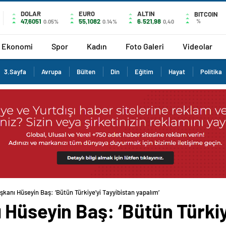
DOLAR
EURO
ALTIN
BITCOIN
47,6051
55,1082
6.521,98
%
0.05%
0.14%
0,40
Ekonomi
Spor
Kadın
Foto Galeri
Videolar
3.Sayfa
Avrupa
Bülten
Din
Eğitim
Hayat
Politika
kanı Hüseyin Baş: ‘Bütün Türkiye’yi Tayyibistan yapalım’
Hüseyin Baş: ‘Bütün Türkiy