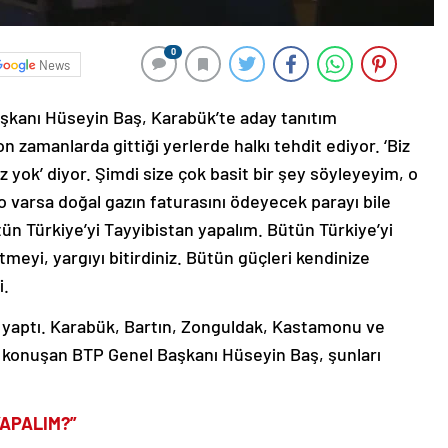
0
News
aşkanı Hüseyin Baş, Karabük’te aday tanıtım
 zamanlarda gittiği yerlerde halkı tehdit ediyor. ‘Biz
 yok’ diyor. Şimdi size çok basit bir şey söyleyeyim, o
varsa doğal gazın faturasını ödeyecek parayı bile
n Türkiye’yi Tayyibistan yapalım. Bütün Türkiye’yi
eyi, yargıyı bitirdiniz. Bütün güçleri kendinize
i.
ı yaptı. Karabük, Bartın, Zonguldak, Kastamonu ve
ıda konuşan BTP Genel Başkanı Hüseyin Baş, şunları
YAPALIM?”