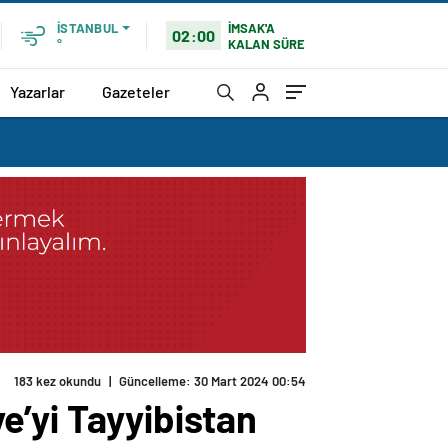
İMSAK'A
İSTANBUL
02:00
KALAN SÜRE
°
Yazarlar
Gazeteler
183 kez okundu
|
Güncelleme: 30 Mart 2024 00:54
e’yi Tayyibistan