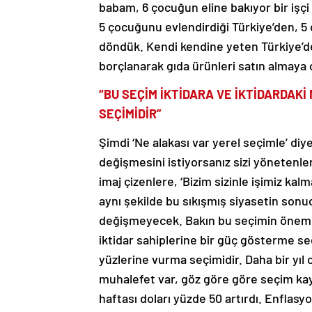
babam, 6 çocuğun eline bakıyor bir işçi 
5 çocuğunu evlendirdiği Türkiye’den, 5
döndük. Kendi kendine yeten Türkiye’d
borçlanarak gıda ürünleri satın almaya 
“BU SEÇİM İKTİDARA VE İKTİDARDAK
SEÇİMİDİR”
Şimdi ‘Ne alakası var yerel seçimle’ diy
değişmesini istiyorsanız sizi yönetenl
imaj çizenlere, ‘Bizim sizinle işimiz k
aynı şekilde bu sıkışmış siyasetin sonu
değişmeyecek. Bakın bu seçimin önemi 
iktidar sahiplerine bir güç gösterme seçi
yüzlerine vurma seçimidir. Daha bir yıl 
muhalefet var, göz göre göre seçim kaybe
haftası doları yüzde 50 artırdı. Enflasy