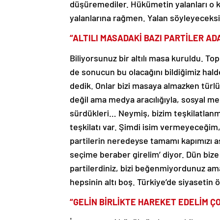
düşüremediler. Hükümetin yalanları o 
yalanlarına rağmen. Yalan söyleyeceksin
“ALTILI MASADAKİ BAZI PARTİLER A
Biliyorsunuz bir altılı masa kuruldu. Topl
de sonucun bu olacağını bildiğimiz hald
dedik. Onlar bizi masaya almazken türlü 
değil ama medya aracılığıyla, sosyal medy
sürdükleri… Neymiş, bizim teşkilatlanm
teşkilatı var. Şimdi isim vermeyeceğim,
partilerin neredeyse tamamı kapımızı aş
seçime beraber girelim’ diyor. Dün bize
partilerdiniz, bizi beğenmiyordunuz ama
hepsinin altı boş. Türkiye’de siyasetin ö
“GELİN BİRLİKTE HAREKET EDELİM Ç