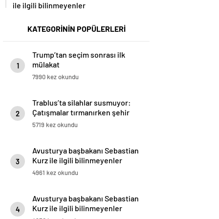
ile ilgili bilinmeyenler
KATEGORİNİN POPÜLERLERİ
Trump’tan seçim sonrası ilk
mülakat
1
7990 kez okundu
Trablus’ta silahlar susmuyor:
Çatışmalar tırmanırken şehir
2
alarmda
5719 kez okundu
Avusturya başbakanı Sebastian
Kurz ile ilgili bilinmeyenler
3
4961 kez okundu
Avusturya başbakanı Sebastian
Kurz ile ilgili bilinmeyenler
4