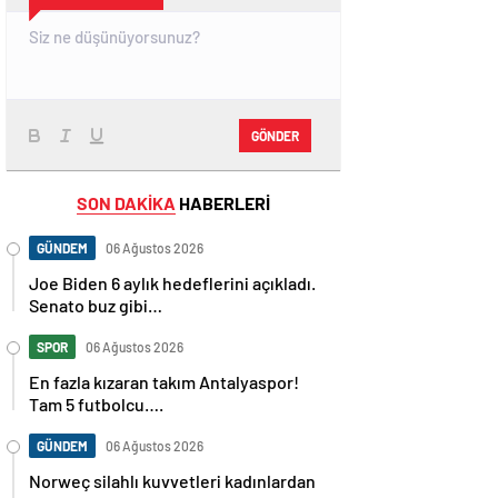
GÖNDER
SON DAKİKA
HABERLERİ
GÜNDEM
06 Ağustos 2026
Joe Biden 6 aylık hedeflerini açıkladı.
Senato buz gibi…
SPOR
06 Ağustos 2026
En fazla kızaran takım Antalyaspor!
Tam 5 futbolcu….
GÜNDEM
06 Ağustos 2026
Norweç silahlı kuvvetleri kadınlardan