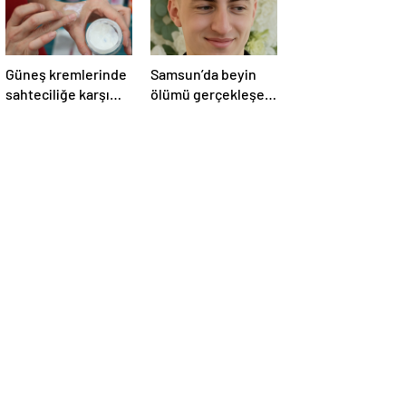
Güneş kremlerinde
Samsun’da beyin
sahteciliğe karşı
ölümü gerçekleşen
dikkat
hastanın organları
bağışlandı