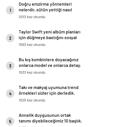
Doğru emzirme yöntemleri
nelerdir, sütün yettiği nasıl
1
anlaşılır?
2013 kez okundu
Taylor Swift yeni albüm planları
için düğmeye bastığını sosyal
2
medyadan duyurdu!
1593 kez okundu
Bu kış kombinlere doyacağınız
onlarca model ve onlarca detay.
3
1533 kez okundu
Takı ve makyaj uyumuna trend
örnekleri sizler için derledik.
4
1525 kez okundu
Annelik duygusunun ortak
tanımı diyebileceğimiz 10 başlık.
5