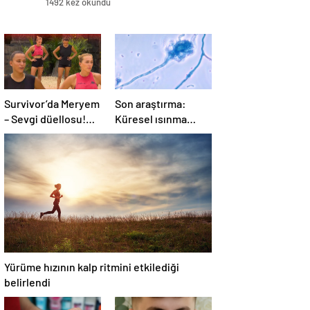
1492 kez okundu
Survivor’da Meryem
Son araştırma:
– Sevgi düellosu!
Küresel ısınma
Yağmur’un rakibi
ölümcül mantar
belli oldu
hastalığını yayabilir
Yürüme hızının kalp ritmini etkilediği
belirlendi