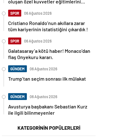
oluşan özel kuvvetler eğitimlerini
başlattı.
SPOR
06 Ağustos 2026
Cristiano Ronaldo’nun akıllara zarar
tüm kariyerinin istatistiğini çıkardık !
SPOR
06 Ağustos 2026
Galatasaray’a kötü haber! Monaco’dan
flaş Onyekuru kararı.
GÜNDEM
06 Ağustos 2026
Trump’tan seçim sonrası ilk mülakat
GÜNDEM
06 Ağustos 2026
Avusturya başbakanı Sebastian Kurz
ile ilgili bilinmeyenler
KATEGORİNİN POPÜLERLERİ