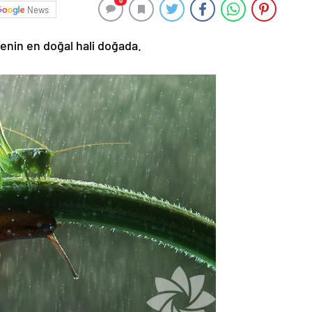
0
News
nin en doğal hali doğada.