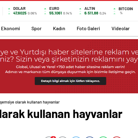
DOLAR
EURO
ALTIN
BITCOIN
47,6025
55,1061
6.511,88
%
0.06%
0.14%
0,24
Ekonomi
Spor
Kadın
Foto Galeri
Videolar
i şemsiye olarak kullanan hayvanlar
olarak kullanan hayvanlar