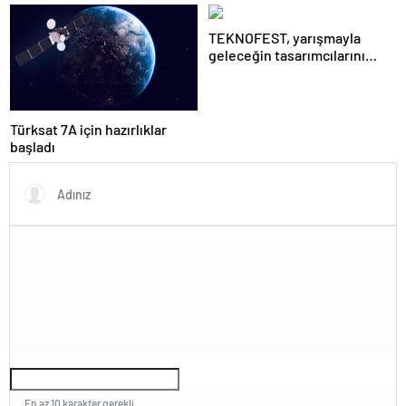
başladı
TEKNOFEST, yarışmayla
geleceğin tasarımcılarını
seçiyor
Türksat 7A için hazırlıklar
başladı
En az 10 karakter gerekli