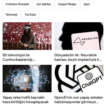
Cristiano Ronaldo
son dakika
Sosyal Medya
Spor
Teknoloji
YouTube
5G teknolojisi ile
Dünyada bir ilk: Neuralink
Cumhurbaşkanlığı
hastası, beyin implantıyla ilk
Külliyesi’ndeki konser
kez YouTube videosu
AKM’ye taşındı
hazırladı
Yapay zeka trafik kaynaklı
OpenAI’nin son yapay zekaları
hava kirliliğini hesaplayacak
halüsinasyonlar görmeye