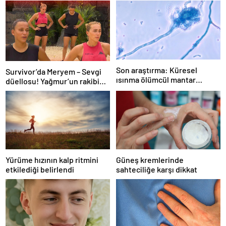
Son araştırma: Küresel
Survivor’da Meryem – Sevgi
ısınma ölümcül mantar
düellosu! Yağmur’un rakibi
hastalığını yayabilir
belli oldu
Yürüme hızının kalp ritmini
Güneş kremlerinde
etkilediği belirlendi
sahteciliğe karşı dikkat