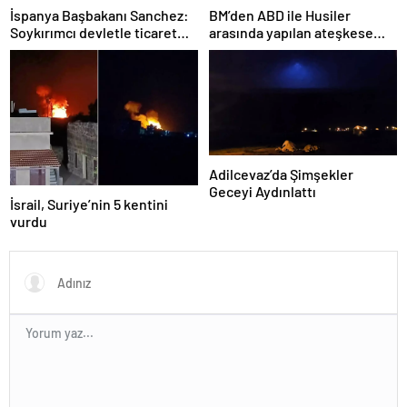
İspanya Başbakanı Sanchez:
BM’den ABD ile Husiler
Soykırımcı devletle ticaret
arasında yapılan ateşkese
yapmayız
ilişkin değerlendirme
Adilcevaz’da Şimşekler
Geceyi Aydınlattı
İsrail, Suriye’nin 5 kentini
vurdu