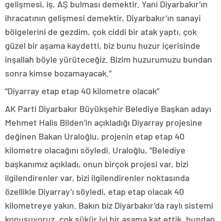
gelişmesi, iş, AŞ bulması demektir. Yani Diyarbakır’ın
ihracatının gelişmesi demektir, Diyarbakır’ın sanayi
bölgelerini de gezdim, çok ciddi bir atak yaptı, çok
güzel bir aşama kaydetti, biz bunu huzur içerisinde
inşallah böyle yürüteceğiz. Bizim huzurumuzu bundan
sonra kimse bozamayacak.”
“Diyarray etap etap 40 kilometre olacak”
AK Parti Diyarbakır Büyükşehir Belediye Başkan adayı
Mehmet Halis Bilden’in açıkladığı Diyarray projesine
değinen Bakan Uraloğlu, projenin etap etap 40
kilometre olacağını söyledi. Uraloğlu, “Belediye
başkanımız açıkladı, onun birçok projesi var, bizi
ilgilendirenler var, bizi ilgilendirenler noktasında
özellikle Diyarray’ı söyledi, etap etap olacak 40
kilometreye yakın. Bakın biz Diyarbakır’da raylı sistemi
konuşuyoruz, çok şükür iyi bir aşama kat ettik, bundan