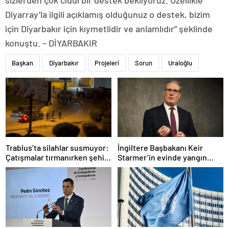
sizlerden çok ciddi bir destek bekliyoruz. Özellikle
Diyarray’la ilgili açıklamış olduğunuz o destek, bizim
için Diyarbakır için kıymetlidir ve anlamlıdır” şeklinde
konuştu. – DİYARBAKIR
Başkan
Diyarbakır
Projeleri
Sorun
Uraloğlu
Trablus’ta silahlar susmuyor:
İngiltere Başbakanı Keir
Çatışmalar tırmanırken şehir
Starmer’in evinde yangın
alarmda
çıktı