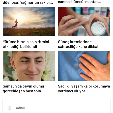
ısınma ölümcül mantar
düellosu! Yağmur’un rakibi
hastalığını yayabilir
belli oldu
Yürüme hızının kalp ritmini
Güneş kremlerinde
etkilediği belirlendi
sahteciliğe karşı dikkat
Samsun’da beyin ölümü
Sağlıklı yaşam kalbi korumaya
gerçekleşen hastanın
yardımcı oluyor
organları bağışlandı