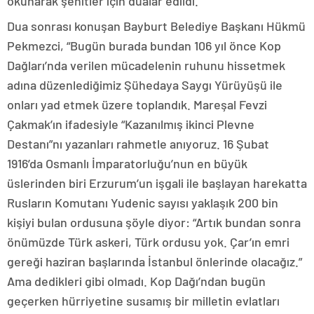
okunarak şehitler için dualar edildi.
Dua sonrası konuşan Bayburt Belediye Başkanı Hükmü
Pekmezci, “Bugün burada bundan 106 yıl önce Kop
Dağları’nda verilen mücadelenin ruhunu hissetmek
adına düzenlediğimiz Şühedaya Saygı Yürüyüşü ile
onları yad etmek üzere toplandık. Mareşal Fevzi
Çakmak’ın ifadesiyle “Kazanılmış ikinci Plevne
Destanı”nı yazanları rahmetle anıyoruz. 16 Şubat
1916’da Osmanlı İmparatorluğu’nun en büyük
üslerinden biri Erzurum’un işgali ile başlayan harekatta
Rusların Komutanı Yudenic sayısı yaklaşık 200 bin
kişiyi bulan ordusuna şöyle diyor: “Artık bundan sonra
önümüzde Türk askeri, Türk ordusu yok. Çar’ın emri
gereği haziran başlarında İstanbul önlerinde olacağız.”
Ama dedikleri gibi olmadı. Kop Dağı’ndan bugün
geçerken hürriyetine susamış bir milletin evlatları