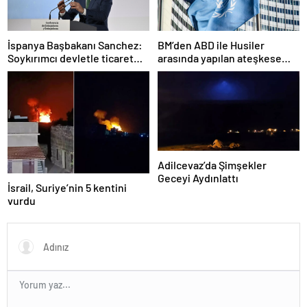
İspanya Başbakanı Sanchez:
BM’den ABD ile Husiler
Soykırımcı devletle ticaret
arasında yapılan ateşkese
yapmayız
ilişkin değerlendirme
Adilcevaz’da Şimşekler
Geceyi Aydınlattı
İsrail, Suriye’nin 5 kentini
vurdu