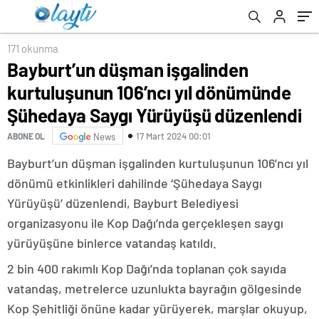
Yürüyüşü düzenlendi
171 okunma
Bayburt’un düşman işgalinden
kurtuluşunun 106’ncı yıl dönümünde
Şühedaya Saygı Yürüyüşü düzenlendi
17 Mart 2024 00:01
ABONE OL
News
Bayburt’un düşman işgalinden kurtuluşunun 106’ncı yıl
dönümü etkinlikleri dahilinde ‘Şühedaya Saygı
Yürüyüşü’ düzenlendi, Bayburt Belediyesi
organizasyonu ile Kop Dağı’nda gerçekleşen saygı
yürüyüşüne binlerce vatandaş katıldı.
2 bin 400 rakımlı Kop Dağı’nda toplanan çok sayıda
vatandaş, metrelerce uzunlukta bayrağın gölgesinde
Kop Şehitliği önüne kadar yürüyerek, marşlar okuyup,