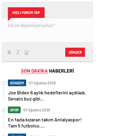
HIZLI YORUM YAP
GÖNDER
SON DAKİKA
HABERLERİ
GÜNDEM
07 Ağustos 2026
Joe Biden 6 aylık hedeflerini açıkladı.
Senato buz gibi…
SPOR
07 Ağustos 2026
En fazla kızaran takım Antalyaspor!
Tam 5 futbolcu….