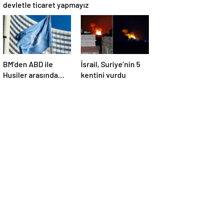
devletle ticaret yapmayız
BM’den ABD ile
İsrail, Suriye’nin 5
Husiler arasında
kentini vurdu
yapılan ateşkese
ilişkin
değerlendirme