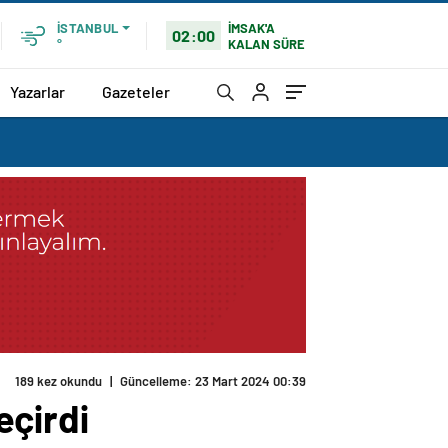
İMSAK'A
İSTANBUL
02:00
KALAN SÜRE
°
Yazarlar
Gazeteler
189 kez okundu
|
Güncelleme: 23 Mart 2024 00:39
eçirdi