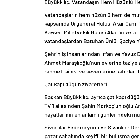
Büyükkılıç, Vatandaşın Hem Hüzünlü H
Vatandaşların hem hüzünlü hem de mutl
kapsamda Orgeneral Hulusi Akar Camii
Kayseri Milletvekili Hulusi Akar’ın vefa
vatandaşlardan Batuhan Ünlü, Şaziye Yü
Şehrin iş insanlarından İrfan ve Yavu
Ahmet Maraşlıoğlu’nun evlerine taziye 
rahmet, ailesi ve sevenlerine sabırlar di
Çat kapı düğün ziyaretleri
Başkan Büyükkılıç, ayrıca çat kapı düğün
TV 1 ailesinden Şahin Morkoç’un oğlu Ar
hayatlarının en anlamlı günlerindeki mu
Sivaslılar Federasyonu ve Sivaslılar Dern
pazar sabahında keyifli bir buluşma ger