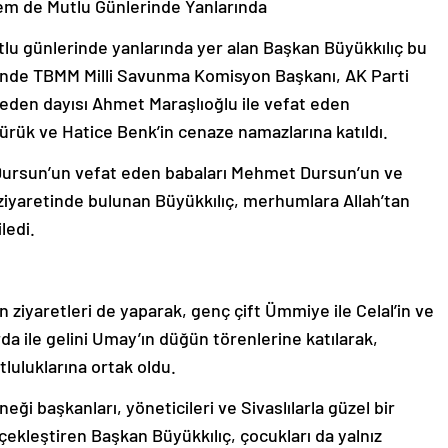
em de Mutlu Günlerinde Yanlarında
u günlerinde yanlarında yer alan Başkan Büyükkılıç bu
’nde TBMM Milli Savunma Komisyon Başkanı, AK Parti
t eden dayısı Ahmet Maraşlıoğlu ile vefat eden
rük ve Hatice Benk’in cenaze namazlarına katıldı.
z Dursun’un vefat eden babaları Mehmet Dursun’un ve
ziyaretinde bulunan Büyükkılıç, merhumlara Allah’tan
ledi.
 ziyaretleri de yaparak, genç çift Ümmiye ile Celal’in ve
da ile gelini Umay’ın düğün törenlerine katılarak,
tluluklarına ortak oldu.
eği başkanları, yöneticileri ve Sivaslılarla güzel bir
çekleştiren Başkan Büyükkılıç, çocukları da yalnız