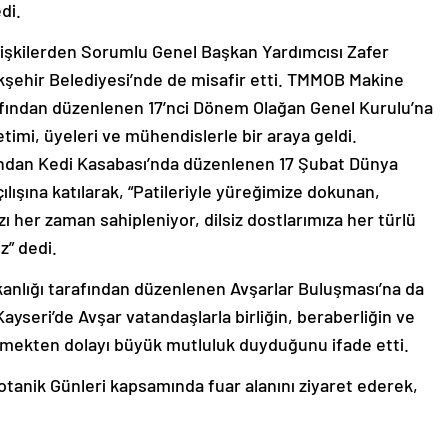
di.
İlişkilerden Sorumlu Genel Başkan Yardımcısı Zafer
kşehir Belediyesi’nde de misafir etti. TMMOB Makine
afından düzenlenen 17’nci Dönem Olağan Genel Kurulu’na
timi, üyeleri ve mühendislerle bir araya geldi.
fından Kedi Kasabası’nda düzenlenen 17 Şubat Dünya
lışına katılarak, “Patileriyle yüreğimize dokunan,
ı her zaman sahipleniyor, dilsiz dostlarımıza her türlü
” dedi.
aşkanlığı tarafından düzenlenen Avşarlar Buluşması’na da
ayseri’de Avşar vatandaşlarla birliğin, beraberliğin ve
emekten dolayı büyük mutluluk duyduğunu ifade etti.
otanik Günleri kapsamında fuar alanını ziyaret ederek,