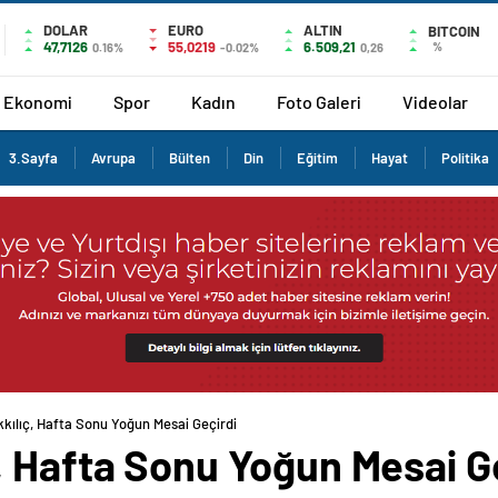
DOLAR
EURO
ALTIN
BITCOIN
47,7126
55,0219
6.509,21
%
0.16%
-0.02%
0,26
Ekonomi
Spor
Kadın
Foto Galeri
Videolar
3.Sayfa
Avrupa
Bülten
Din
Eğitim
Hayat
Politika
kılıç, Hafta Sonu Yoğun Mesai Geçirdi
, Hafta Sonu Yoğun Mesai G