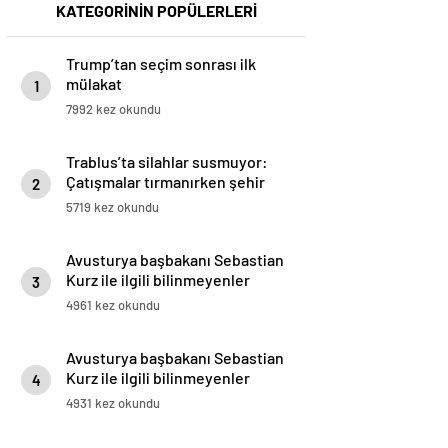
KATEGORİNİN POPÜLERLERİ
Trump’tan seçim sonrası ilk
mülakat
1
7992 kez okundu
Trablus’ta silahlar susmuyor:
Çatışmalar tırmanırken şehir
2
alarmda
5719 kez okundu
Avusturya başbakanı Sebastian
Kurz ile ilgili bilinmeyenler
3
4961 kez okundu
Avusturya başbakanı Sebastian
Kurz ile ilgili bilinmeyenler
4
4931 kez okundu