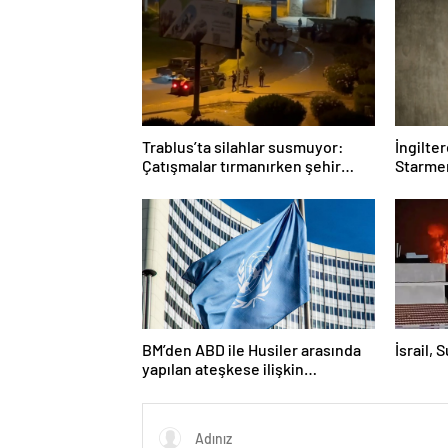
Trablus’ta silahlar susmuyor:
İngilte
Çatışmalar tırmanırken şehir
Starmer
alarmda
BM’den ABD ile Husiler arasında
İsrail, 
yapılan ateşkese ilişkin
değerlendirme