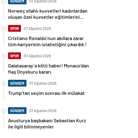
GÜNDEM
07 Ağustos 2026
Norweç silahlı kuvvetleri kadınlardan
oluşan özel kuvvetler eğitimlerini
başlattı.
SPOR
07 Ağustos 2026
Cristiano Ronaldo’nun akıllara zarar
tüm kariyerinin istatistiğini çıkardık !
SPOR
07 Ağustos 2026
Galatasaray’a kötü haber! Monaco’dan
flaş Onyekuru kararı.
GÜNDEM
07 Ağustos 2026
Trump’tan seçim sonrası ilk mülakat
GÜNDEM
07 Ağustos 2026
Avusturya başbakanı Sebastian Kurz
ile ilgili bilinmeyenler