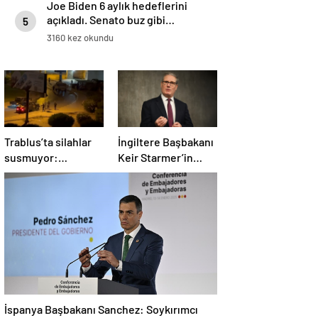
Joe Biden 6 aylık hedeflerini
açıkladı. Senato buz gibi…
5
3160 kez okundu
Trablus’ta silahlar
İngiltere Başbakanı
susmuyor:
Keir Starmer’in
Çatışmalar
evinde yangın çıktı
tırmanırken şehir
alarmda
İspanya Başbakanı Sanchez: Soykırımcı