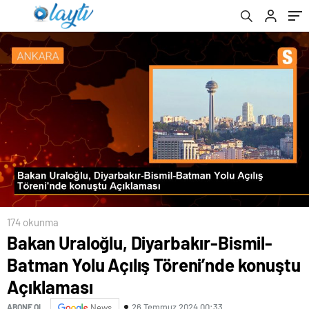
174 okunma
Bakan Uraloğlu, Diyarbakır-Bismil-
Batman Yolu Açılış Töreni’nde konuştu
Açıklaması
26 Temmuz 2024 00:33
ABONE OL
News