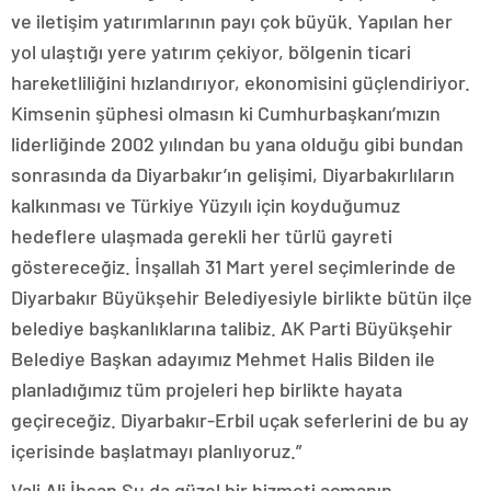
ve iletişim yatırımlarının payı çok büyük. Yapılan her
yol ulaştığı yere yatırım çekiyor, bölgenin ticari
hareketliliğini hızlandırıyor, ekonomisini güçlendiriyor.
Kimsenin şüphesi olmasın ki Cumhurbaşkanı’mızın
liderliğinde 2002 yılından bu yana olduğu gibi bundan
sonrasında da Diyarbakır’ın gelişimi, Diyarbakırlıların
kalkınması ve Türkiye Yüzyılı için koyduğumuz
hedeflere ulaşmada gerekli her türlü gayreti
göstereceğiz. İnşallah 31 Mart yerel seçimlerinde de
Diyarbakır Büyükşehir Belediyesiyle birlikte bütün ilçe
belediye başkanlıklarına talibiz. AK Parti Büyükşehir
Belediye Başkan adayımız Mehmet Halis Bilden ile
planladığımız tüm projeleri hep birlikte hayata
geçireceğiz. Diyarbakır-Erbil uçak seferlerini de bu ay
içerisinde başlatmayı planlıyoruz.”
Vali Ali İhsan Su da güzel bir hizmeti açmanın