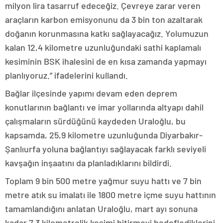
milyon lira tasarruf edeceğiz. Çevreye zarar veren
araçların karbon emisyonunu da 3 bin ton azaltarak
doğanın korunmasına katkı sağlayacağız. Yolumuzun
kalan 12,4 kilometre uzunluğundaki sathi kaplamalı
kesiminin BSK ihalesini de en kısa zamanda yapmayı
planlıyoruz.” ifadelerini kullandı.
Bağlar ilçesinde yapımı devam eden deprem
konutlarının bağlantı ve imar yollarında altyapı dahil
çalışmaların sürdüğünü kaydeden Uraloğlu, bu
kapsamda, 25,9 kilometre uzunluğunda Diyarbakır-
Şanlıurfa yoluna bağlantıyı sağlayacak farklı seviyeli
kavşağın inşaatını da planladıklarını bildirdi.
Toplam 9 bin 500 metre yağmur suyu hattı ve 7 bin
metre atık su imalatı ile 1800 metre içme suyu hattının
tamamlandığını anlatan Uraloğlu, mart ayı sonuna
kadar 7,3 kilometrelik kesimi bitirmeyi hedeflediklerini,