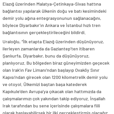
Elazığ üzerinden Malatya-Çetinkaya-Sivas hattına
bağlantısı yapılarak ülkenin doğu ve batı kesimindeki
demir yolu ağına entegrasyonunun sağlanacağını,
böylece Diyarbakır’ın Ankara ve İstanbul hızlı tren
bağlantısının gerçekleştirileceğini bildirdi.
Uraloğlu, “İlk etapta Elazığ üzerinden düşünüyoruz,
ilerleyen zamanlarda da Gaziantep’ten itibaren
Şanlıurfa, Diyarbakır, bunu da düşünüyoruz,
planlıyoruz. Bu bölgeden biraz güneyimizden geçecek
olan Irak’ın Fav Limanı’ndan başlayıp Ovaköy Sınır
Kapısı’ndan girecek olan 1200 kilometrelik demir yolu
ve otoyol. Ülkemizi baştan başa katederek
Kapıkule’den Avrupa’ya çıkacak olan hattımızda da
çalışmalarımızı çok yakından takip ediyoruz. İnşallah
Irak tarafından bu sene içerisinde çalışmalara fiili
olarak başlayabilirsek bir ilki gerçekleştirmiş olacağız.