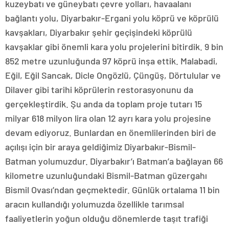
kuzeybatı ve güneybatı çevre yolları, havaalanı
bağlantı yolu, Diyarbakır-Ergani yolu köprü ve köprülü
kavşakları, Diyarbakır şehir geçişindeki köprülü
kavşaklar gibi önemli kara yolu projelerini bitirdik. 9 bin
852 metre uzunluğunda 97 köprü inşa ettik. Malabadi,
Eğil, Eğil Sancak, Dicle Ongözlü, Çüngüş, Dörtulular ve
Dilaver gibi tarihi köprülerin restorasyonunu da
gerçekleştirdik. Şu anda da toplam proje tutarı 15
milyar 618 milyon lira olan 12 ayrı kara yolu projesine
devam ediyoruz. Bunlardan en önemlilerinden biri de
açılışı için bir araya geldiğimiz Diyarbakır-Bismil-
Batman yolumuzdur. Diyarbakır’ı Batman’a bağlayan 66
kilometre uzunluğundaki Bismil-Batman güzergahı
Bismil Ovası’ndan geçmektedir. Günlük ortalama 11 bin
aracın kullandığı yolumuzda özellikle tarımsal
faaliyetlerin yoğun olduğu dönemlerde taşıt trafiği