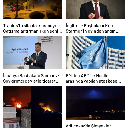
Trablus’ta silahlar susmuyor:
İngiltere Başbakanı Keir
Çatışmalar tırmanırken şehir
Starmer’in evinde yangın
alarmda
çıktı
İspanya Başbakanı Sanchez:
BM’den ABD ile Husiler
Soykırımcı devletle ticaret
arasında yapılan ateşkese
yapmayız
ilişkin değerlendirme
Adilcevaz’da Şimşekler