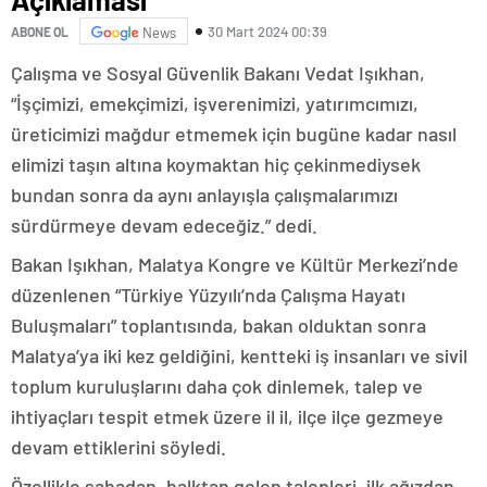
30 Mart 2024 00:39
ABONE OL
News
Çalışma ve Sosyal Güvenlik Bakanı Vedat Işıkhan,
“İşçimizi, emekçimizi, işverenimizi, yatırımcımızı,
üreticimizi mağdur etmemek için bugüne kadar nasıl
elimizi taşın altına koymaktan hiç çekinmediysek
bundan sonra da aynı anlayışla çalışmalarımızı
sürdürmeye devam edeceğiz.” dedi.
Bakan Işıkhan, Malatya Kongre ve Kültür Merkezi’nde
düzenlenen “Türkiye Yüzyılı’nda Çalışma Hayatı
Buluşmaları” toplantısında, bakan olduktan sonra
Malatya’ya iki kez geldiğini, kentteki iş insanları ve sivil
toplum kuruluşlarını daha çok dinlemek, talep ve
ihtiyaçları tespit etmek üzere il il, ilçe ilçe gezmeye
devam ettiklerini söyledi.
Özellikle sahadan, halktan gelen talepleri, ilk ağızdan