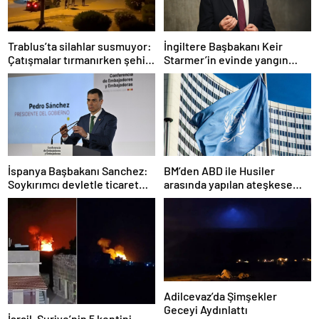
Trablus’ta silahlar susmuyor:
İngiltere Başbakanı Keir
Çatışmalar tırmanırken şehir
Starmer’in evinde yangın
alarmda
çıktı
İspanya Başbakanı Sanchez:
BM’den ABD ile Husiler
Soykırımcı devletle ticaret
arasında yapılan ateşkese
yapmayız
ilişkin değerlendirme
Adilcevaz’da Şimşekler
Geceyi Aydınlattı
İsrail, Suriye’nin 5 kentini