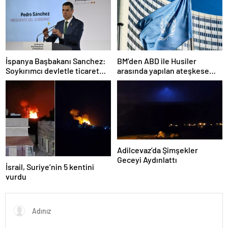
İspanya Başbakanı Sanchez:
BM’den ABD ile Husiler
Soykırımcı devletle ticaret
arasında yapılan ateşkese
yapmayız
ilişkin değerlendirme
Adilcevaz’da Şimşekler
Geceyi Aydınlattı
İsrail, Suriye’nin 5 kentini
vurdu