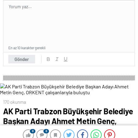
En az 10 karakter gerekli
Gönder
170 okunma
AK Parti Trabzon Büyükşehir Belediye
Başkan Adayı Ahmet Metin Genç,
ORKENT çalışanlarıyla buluştu
0
0
0
0