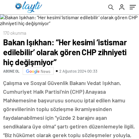
değişmiyor”
çalışanlarıyla buluştu
170 okunma
Bakan Işıkhan: “Her kesimi ‘istismar
edilebilir’ olarak gören CHP zihniyeti
hiç değişmiyor”
2 Ağustos 2024 00:33
ABONE OL
News
Çalışma ve Sosyal Güvenlik Bakanı Vedat Işıkhan,
Cumhuriyet Halk Partisi’nin (CHP) Anayasa
Mahkemesine başvurusu sonucu iptal edilen kamu
görevlilerinin toplu sözleşme ikramiyesinden
faydalanabilmesi için “yüzde 2 barajını aşan
sendikalara üye olma” şartı getiren düzenlemeyle ilgili,
“Biz hükümet olarak gerek toplu sözleşmeler yoluyla,