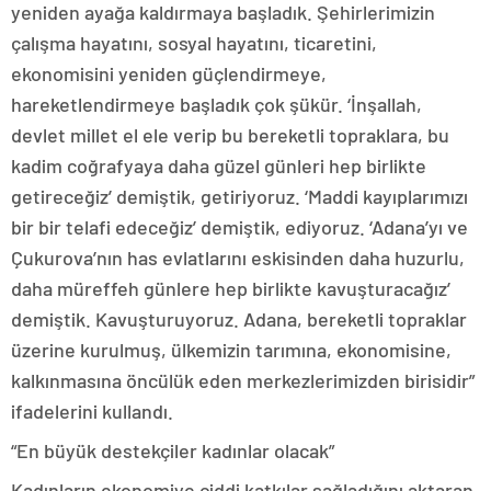
yeniden ayağa kaldırmaya başladık. Şehirlerimizin
çalışma hayatını, sosyal hayatını, ticaretini,
ekonomisini yeniden güçlendirmeye,
hareketlendirmeye başladık çok şükür. ‘İnşallah,
devlet millet el ele verip bu bereketli topraklara, bu
kadim coğrafyaya daha güzel günleri hep birlikte
getireceğiz’ demiştik, getiriyoruz. ‘Maddi kayıplarımızı
bir bir telafi edeceğiz’ demiştik, ediyoruz. ‘Adana’yı ve
Çukurova’nın has evlatlarını eskisinden daha huzurlu,
daha müreffeh günlere hep birlikte kavuşturacağız’
demiştik. Kavuşturuyoruz. Adana, bereketli topraklar
üzerine kurulmuş, ülkemizin tarımına, ekonomisine,
kalkınmasına öncülük eden merkezlerimizden birisidir”
ifadelerini kullandı.
“En büyük destekçiler kadınlar olacak”
Kadınların ekonomiye ciddi katkılar sağladığını aktaran