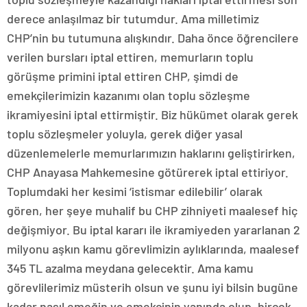
derece anlaşılmaz bir tutumdur. Ama milletimiz
CHP’nin bu tutumuna alışkındır. Daha önce öğrencilere
verilen bursları iptal ettiren, memurların toplu
görüşme primini iptal ettiren CHP, şimdi de
emekçilerimizin kazanımı olan toplu sözleşme
ikramiyesini iptal ettirmiştir. Biz hükümet olarak gerek
toplu sözleşmeler yoluyla, gerek diğer yasal
düzenlemelerle memurlarımızın haklarını geliştirirken,
CHP Anayasa Mahkemesine götürerek iptal ettiriyor.
Toplumdaki her kesimi ‘istismar edilebilir’ olarak
gören, her şeye muhalif bu CHP zihniyeti maalesef hiç
değişmiyor. Bu iptal kararı ile ikramiyeden yararlanan 2
milyonu aşkın kamu görevlimizin aylıklarında, maalesef
345 TL azalma meydana gelecektir. Ama kamu
görevlilerimiz müsterih olsun ve şunu iyi bilsin bugüne
kadar nasıl emeğin ve emekçinin yanında olup, birçok