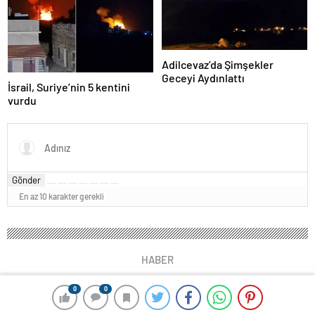
Adilcevaz’da Şimşekler
Geceyi Aydınlattı
İsrail, Suriye’nin 5 kentini
vurdu
Gönder
En az 10 karakter gerekli
HABER
0
0