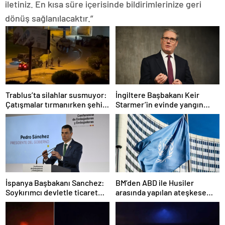
iletiniz. En kısa süre içerisinde bildirimlerinize geri
dönüş sağlanılacaktır.”
Trablus’ta silahlar susmuyor:
İngiltere Başbakanı Keir
Çatışmalar tırmanırken şehir
Starmer’in evinde yangın
alarmda
çıktı
İspanya Başbakanı Sanchez:
BM’den ABD ile Husiler
Soykırımcı devletle ticaret
arasında yapılan ateşkese
yapmayız
ilişkin değerlendirme