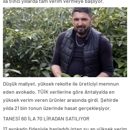
ila 5’inci yıllarda tam verim vermeye başlıyor.
Düşük maliyet, yüksek rekolte ile üreticiyi memnun
eden avokado, TÜİK verilerine göre Antalya’da en
yüksek verim veren ürünler arasında girdi. Şehirde
yılda 21 bin tonun üzerinde hasat gerçekleşiyor.
TANESİ 60 İLA 70 LİRADAN SATILIYOR
17 avokado fidesiyle başladığı işten şu an yüksek verim