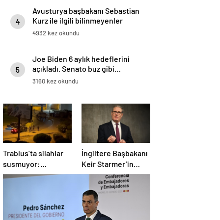
Avusturya başbakanı Sebastian
Kurz ile ilgili bilinmeyenler
4
4932 kez okundu
Joe Biden 6 aylık hedeflerini
açıkladı. Senato buz gibi…
5
3160 kez okundu
Trablus’ta silahlar
İngiltere Başbakanı
susmuyor:
Keir Starmer’in
Çatışmalar
evinde yangın çıktı
tırmanırken şehir
alarmda