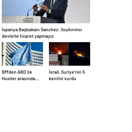
İspanya Başbakanı Sanchez: Soykırımcı
devletle ticaret yapmayız
BM’den ABD ile
İsrail, Suriye’nin 5
Husiler arasında
kentini vurdu
yapılan ateşkese
ilişkin
değerlendirme