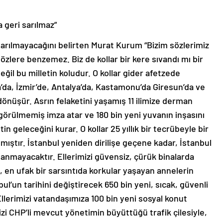
a geri sarılmaz”
ri sarılmayacağını belirten Murat Kurum “Bizim sözlerimiz
sözlere benzemez. Biz de kollar bir kere sıvandı mı bir
değil bu milletin koludur. O kollar gider afetzede
ya’da, İzmir’de, Antalya’da, Kastamonu’da Giresun’da ve
önüşür. Asrın felaketini yaşamış 11 ilimize derman
görülmemiş imza atar ve 180 bin yeni yuvanın inşasını
etin geleceğini kurar. O kollar 25 yıllık bir tecrübeyle bir
tır. İstanbul yeniden dirilişe geçene kadar, İstanbul
nmayacaktır. Ellerimizi güvensiz, çürük binalarda
 en ufak bir sarsıntıda korkular yaşayan annelerin
nbul’un tarihini değiştirecek 650 bin yeni, sıcak, güvenli
Ellerimizi vatandaşımıza 100 bin yeni sosyal konut
izi CHP’li mevcut yönetimin büyüttüğü trafik çilesiyle,