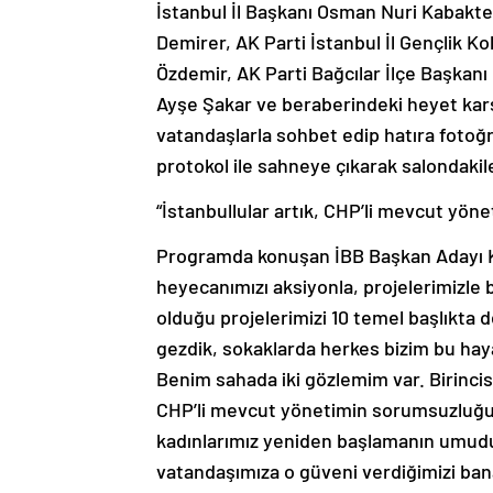
İstanbul İl Başkanı Osman Nuri Kabaktep
Demirer, AK Parti İstanbul İl Gençlik Ko
Özdemir, AK Parti Bağcılar İlçe Başkanı
Ayşe Şakar ve beraberindeki heyet karş
vatandaşlarla sohbet edip hatıra fotoğ
protokol ile sahneye çıkarak salondakile
“İstanbullular artık, CHP’li mevcut yön
Programda konuşan İBB Başkan Adayı Ku
heyecanımızı aksiyonla, projelerimizle bi
olduğu projelerimizi 10 temel başlıkta de
gezdik, sokaklarda herkes bizim bu hayal
Benim sahada iki gözlemim var. Birincisi 
CHP’li mevcut yönetimin sorumsuzluğund
kadınlarımız yeniden başlamanın umudu
vatandaşımıza o güveni verdiğimizi ban