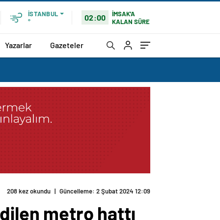
İMSAK'A
İSTANBUL
02:00
KALAN SÜRE
°
Yazarlar
Gazeteler
208 kez okundu
|
Güncelleme: 2 Şubat 2024 12:09
dilen metro hattı