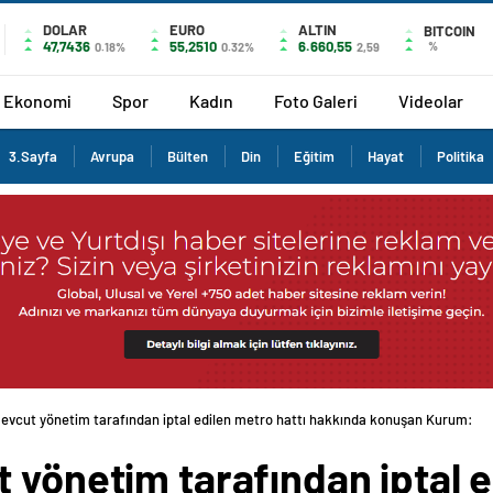
DOLAR
EURO
ALTIN
BITCOIN
47,7436
55,2510
6.660,55
%
0.18%
0.32%
2,59
Ekonomi
Spor
Kadın
Foto Galeri
Videolar
3.Sayfa
Avrupa
Bülten
Din
Eğitim
Hayat
Politika
mevcut yönetim tarafından iptal edilen metro hattı hakkında konuşan Kurum:
 yönetim tarafından iptal e