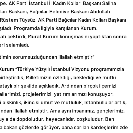
e, AK Parti İstanbul İl Kadın Kolları Başkanı Saliha
lları Başkanı, Bağcılar Belediye Başkanı Abdullah
 Rüstem Tüysüz, AK Parti Bağcılar Kadın Kolları Başkanı
ıladı. Programda ilgiyle karşılanan Kurum,
rafı çektirdi. Murat Kurum konuşmasını yaptıktan sonra
ri selamladı.
etimin sorumsuzluğundan illallah etmiştir”
rum “Türkiye Yüzyılı İstanbul Vizyonu programımızla
rleştirdik. Milletimizin özlediği, beklediği ve mutlu
taylı bir şekilde açıkladık. Ardından birçok ilçemizi
lerimizi, projelerimizi, yatırımlarımızı konuşuyor.
bıkkınlık, ikincisi umut ve mutluluk. İstanbullular artık,
an illallah etmiştir. Ama aynı insanımız, gençlerimiz,
yla da dopdoludur, heyecanlıdır, coşkuludur. Ben
a bakan gözlerde görüyor, bana sarılan kardeşlerimizde