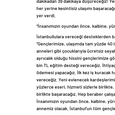
dakikadan 39 dakikaya düşüreceğiz! Yen
her yerine kesintisiz ulaşımı başaracağız.
yer verdi.
“İnsanımızın oyundan önce, kalbine, yür
İstanbullulara vereceği desteklerden 
“Gençlerimize, ulaşımda tam yüzde 40 i
anneleri gibi çocuklarıyla ücretsiz sey
ayrıcalık olduğu hissini gençlerimize gö
bin TL eğitim desteği vereceğiz. İhtiya
ödemesi yapacağız. İlk kez iş kuracak 
vereceğiz. Yeni evlenecek kardeşlerimi
yüzlerce eseri, hizmeti sizlerle birlikte
birlikte başaracağız. Hep beraber çalış
İnsanımızın oyundan önce, kalbine, yüre
annemiz olacak. İstanbul’un tüm gençler