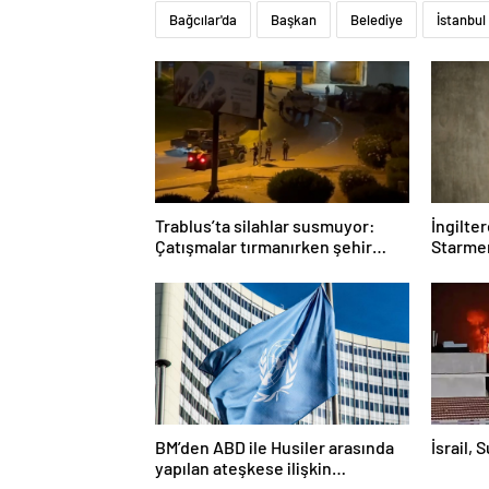
Bağcılar'da
Başkan
Belediye
İstanbul
Trablus’ta silahlar susmuyor:
İngilte
Çatışmalar tırmanırken şehir
Starmer
alarmda
BM’den ABD ile Husiler arasında
İsrail, 
yapılan ateşkese ilişkin
değerlendirme