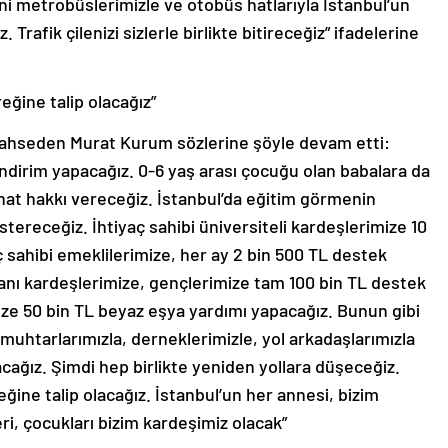
i metrobüslerimizle ve otobüs hatlarıyla İstanbul’un
 Trafik çilenizi sizlerle birlikte bitireceğiz” ifadelerine
eğine talip olacağız”
bahseden Murat Kurum sözlerine şöyle devam etti:
ndirim yapacağız. 0-6 yaş arası çocuğu olan babalara da
ahat hakkı vereceğiz. İstanbul’da eğitim görmenin
stereceğiz. İhtiyaç sahibi üniversiteli kardeşlerimize 10
ç sahibi emeklilerimize, her ay 2 bin 500 TL destek
hanı kardeşlerimize, gençlerimize tam 100 bin TL destek
ze 50 bin TL beyaz eşya yardımı yapacağız. Bunun gibi
, muhtarlarımızla, derneklerimizle, yol arkadaşlarımızla
acağız. Şimdi hep birlikte yeniden yollara düşeceğiz.
ğine talip olacağız. İstanbul’un her annesi, bizim
i, çocukları bizim kardeşimiz olacak”