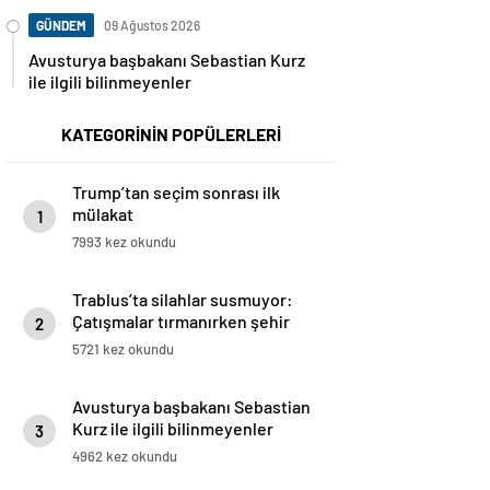
GÜNDEM
09 Ağustos 2026
Avusturya başbakanı Sebastian Kurz
ile ilgili bilinmeyenler
KATEGORİNİN POPÜLERLERİ
Trump’tan seçim sonrası ilk
mülakat
1
7993 kez okundu
Trablus’ta silahlar susmuyor:
Çatışmalar tırmanırken şehir
2
alarmda
5721 kez okundu
Avusturya başbakanı Sebastian
Kurz ile ilgili bilinmeyenler
3
4962 kez okundu