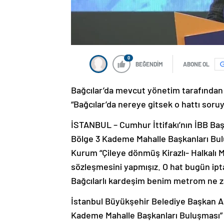
0
BEĞENDİM
ABONE OL
Bağcılar’da mevcut yönetim tarafından
“Bağcılar’da nereye gitsek o hattı soruy
İSTANBUL – Cumhur İttifakı’nın İBB Ba
Bölge 3 Kademe Mahalle Başkanları Bu
Kurum “Çileye dönmüş Kirazlı- Halkalı Me
sözleşmesini yapmışız. O hat bugün ipta
Bağcılarlı kardeşim benim metrom ne z
İstanbul Büyükşehir Belediye Başkan A
Kademe Mahalle Başkanları Buluşması” 