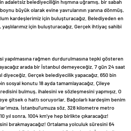
n adaletsiz belediyeciliğin hışmına uğramış, bir sabah
, boynu büyük olarak evine yavrularının yanına dönmüş,
lum kardeşlerimiz için buluşturacağız. Belediyeden en
yaşlılarımız için buluşturacağız. Gerçek ihtiyaç sahibi
mesi yapılmasına rağmen durdurulmasına tepki gösteren
ayacağız arada bir İstanbul demeyeceğiz. 7 gün 24 saat
l diyeceğiz. Gerçek belediyecilik yapacağız. 650 bin
00 bin sosyal konutu 18 ayda tamamlayacağız. Çileye
kredisini bulmuş, ihalesini ve sözleşmesini yapmışız. O
reye gitsek o hattı soruyorlar. Bağcılarlı kardeşim benim
ar’ımıza, İstanbul’umuza söz. 328 kilometre metro
10 yıl sonra, 1004 km’ye hep birlikte çıkaracağız!
sini bırakmayacağız! Ortalama yolculuk süresini 64