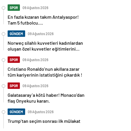
SPOR
09 Ağustos 2026
En fazla kızaran takım Antalyaspor!
Tam 5 futbolcu….
GÜNDEM
09 Ağustos 2026
Norweç silahlı kuvvetleri kadınlardan
oluşan özel kuvvetler eğitimlerini
başlattı.
SPOR
09 Ağustos 2026
Cristiano Ronaldo’nun akıllara zarar
tüm kariyerinin istatistiğini çıkardık !
SPOR
09 Ağustos 2026
Galatasaray’a kötü haber! Monaco’dan
flaş Onyekuru kararı.
GÜNDEM
09 Ağustos 2026
Trump’tan seçim sonrası ilk mülakat