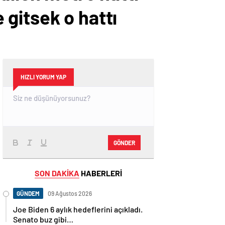
gitsek o hattı
HIZLI YORUM YAP
GÖNDER
SON DAKİKA
HABERLERİ
GÜNDEM
09 Ağustos 2026
Joe Biden 6 aylık hedeflerini açıkladı.
Senato buz gibi…