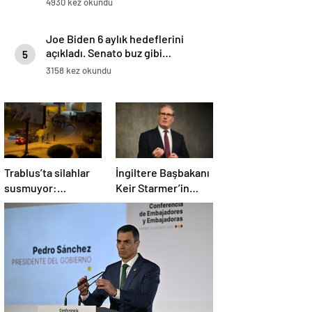
4930 kez okundu
Joe Biden 6 aylık hedeflerini
açıkladı. Senato buz gibi…
5
3158 kez okundu
Trablus’ta silahlar
İngiltere Başbakanı
susmuyor:
Keir Starmer’in
Çatışmalar
evinde yangın çıktı
tırmanırken şehir
alarmda