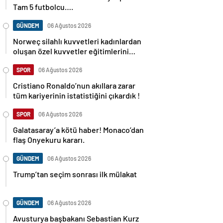
Tam 5 futbolcu….
GÜNDEM
06 Ağustos 2026
Norweç silahlı kuvvetleri kadınlardan
oluşan özel kuvvetler eğitimlerini
başlattı.
SPOR
06 Ağustos 2026
Cristiano Ronaldo’nun akıllara zarar
tüm kariyerinin istatistiğini çıkardık !
SPOR
06 Ağustos 2026
Galatasaray’a kötü haber! Monaco’dan
flaş Onyekuru kararı.
GÜNDEM
06 Ağustos 2026
Trump’tan seçim sonrası ilk mülakat
GÜNDEM
06 Ağustos 2026
Avusturya başbakanı Sebastian Kurz