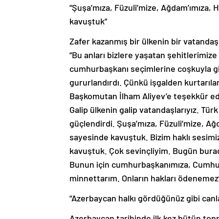
“Şuşa’mıza, Füzuli’mize, Ağdam’ımıza, 
kavuştuk”
Zafer kazanmış bir ülkenin bir vatandaş
“Bu anları bizlere yaşatan şehitlerimize 
cumhurbaşkanı seçimlerine coşkuyla gid
gururlandırdı. Çünkü işgalden kurtarıl
Başkomutan İlham Aliyev’e teşekkür edi
Galip ülkenin galip vatandaşlarıyız. Tür
güçlendirdi. Şuşa’mıza, Füzuli’mize, Ağ
sayesinde kavuştuk. Bizim haklı sesimi
kavuştuk. Çok sevinçliyim. Bugün bura
Bunun için cumhurbaşkanımıza, Cumhur
minnettarım. Onların hakları ödenemez”
“Azerbaycan halkı gördüğünüz gibi canl
Azerbaycan tarihinde ilk kez bütün top