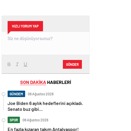
HIZLI YORUM YAP
GÖNDER
SON DAKİKA
HABERLERİ
GÜNDEM
06 Ağustos 2026
Joe Biden 6 aylık hedeflerini açıkladı.
Senato buz gibi…
SPOR
06 Ağustos 2026
En fazla kızaran takım Antalyaspor!