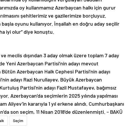
larımızda oy kullanmamız Azerbaycan halkı için gurur
arılmasını şehitlerimiz ve gazilerimize borçluyuz.
başla oyunu kullanıyor. İnşallah en doğru aday seçilir
a iyi olur” diye konuştu.
li ve meclis dışından 3 aday olmak üzere toplam 7 aday
de Yeni Azerbaycan Partisi’nin adayı mevcut
a Bütün Azerbaycan Halk Cephesi Partisi’nin adayı
si’nin adayı Razi Nurullayev, Büyük Azerbaycan
Kurtuluş Partisi’nin adayı Fazil Mustafayev, bağımsız
ıyor. Azerbaycan’da seçimlerin 2025 yılında yapılması
 Aliyev’in kararıyla 1 yıl erkene alındı. Cumhurbaşkanı
can’da son seçim, 11 Nisan 2018’de düzenlenmişti. – BAKÜ
alk
Seçim