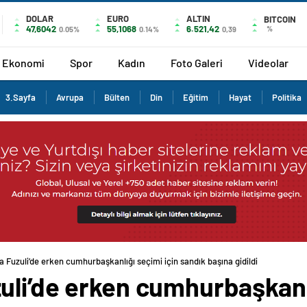
DOLAR
EURO
ALTIN
BITCOIN
47,6042
55,1068
6.521,42
%
0.05%
0.14%
0,39
Ekonomi
Spor
Kadın
Foto Galeri
Videolar
3.Sayfa
Avrupa
Bülten
Din
Eğitim
Hayat
Politika
 Fuzuli’de erken cumhurbaşkanlığı seçimi için sandık başına gidildi
li’de erken cumhurbaşkanlı