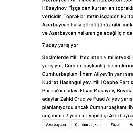
Hüseyinov, “İşgalden kurtarılan toprak
vericidir. Topraklarımızın işgalden kurt
Azerbaycan halkı gördüğünüz gibi canla 
ve Azerbaycan halkının geleceği için dah
7 aday yarışıyor
Seçimlerde Milli Meclisten 4 milletveki
yarışıyor. Cumhurbaşkanlığı seçimlerin
Cumhurbaşkanı İlham Aliyev’in yanı sır
Kudret Hasanguliyev, Milli Cephe Parti
Partisi’nin adayı Elşad Musayev, Büyük 
adaylar Zahid Oruç ve Fuad Aliyev yarış
planlanıyordu ancak Cumhurbaşkanı İlham
seçiminin 7 yılda bir yapıldığı Azerbay
Azerbaycan
Cumhurbaşkanı
Füzuli
H