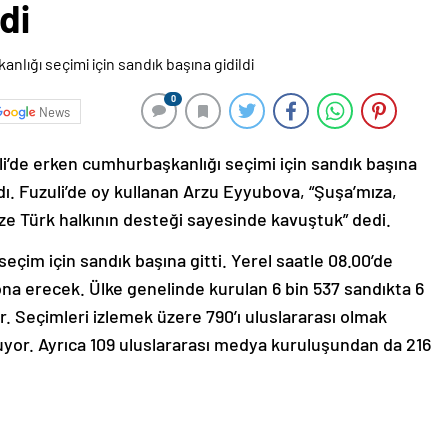
di
0
News
li’de erken cumhurbaşkanlığı seçimi için sandık başına
andı. Fuzuli’de oy kullanan Arzu Eyyubova, “Şuşa’mıza,
ze Türk halkının desteği sayesinde kavuştuk” dedi.
çim için sandık başına gitti. Yerel saatle 08.00’de
ona erecek. Ülke genelinde kurulan 6 bin 537 sandıkta 6
. Seçimleri izlemek üzere 790’ı uluslararası olmak
uyor. Ayrıca 109 uluslararası medya kuruluşundan da 216