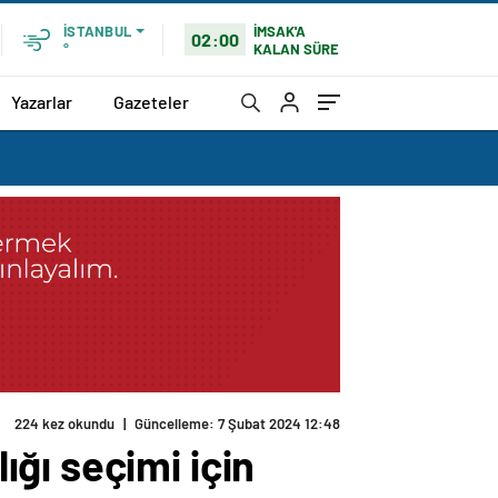
İMSAK'A
İSTANBUL
02:00
KALAN SÜRE
°
Yazarlar
Gazeteler
224 kez okundu
|
Güncelleme: 7 Şubat 2024 12:48
ğı seçimi için