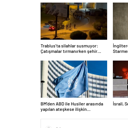
Trablus’ta silahlar susmuyor:
İngilte
Çatışmalar tırmanırken şehir
Starmer
alarmda
BM’den ABD ile Husiler arasında
İsrail, 
yapılan ateşkese ilişkin
değerlendirme