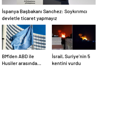
İspanya Başbakanı Sanchez: Soykırımcı
devletle ticaret yapmayız
BM’den ABD ile
İsrail, Suriye’nin 5
Husiler arasında
kentini vurdu
yapılan ateşkese
ilişkin
değerlendirme