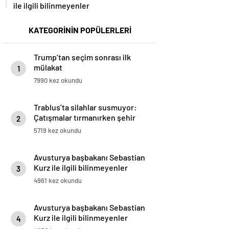
ile ilgili bilinmeyenler
KATEGORİNİN POPÜLERLERİ
Trump’tan seçim sonrası ilk
mülakat
1
7990 kez okundu
Trablus’ta silahlar susmuyor:
Çatışmalar tırmanırken şehir
2
alarmda
5719 kez okundu
Avusturya başbakanı Sebastian
Kurz ile ilgili bilinmeyenler
3
4961 kez okundu
Avusturya başbakanı Sebastian
Kurz ile ilgili bilinmeyenler
4