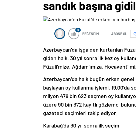
sandık başına gidil
0
BEĞENDİM
ABONE OL
Azerbaycan’da işgalden kurtarılan Fuzu
giden halk, 30 yıl sonra ilk kez oy kull
Füzuli’mize, Ağdam’ımıza, Hocavent’imi
Azerbaycan’da halk bugün erken genel se
başlayan oy kullanma işlemi, 19.00’da s
milyon 478 bin 623 seçmen oy kullanıyor
üzere 90 bin 372 kayıtlı gözlemci bulun
gazeteci seçimleri takip ediyor.
Karabağ’da 30 yıl sonra ilk seçim