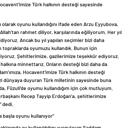
Hocavent’imize Türk halkının desteği sayesinde
ı olarak oyunu kullandığını ifade eden Arzu Eyyubova,
Allah’tan rahmet diliyor, karşılarında eğiliyorum. Her yıl
iyoruz. Ancak bu yıl yapılan seçimler bizi daha
an topraklarda oyumuzu kullandık. Bunun için
yoruz. Şehitlerimize, gazilerimize teşekkür ediyoruz.
k halkına minnettarız. Onların desteği bizi daha da
dam’ımıza, Hocavent’imize Türk halkının desteği
zi dünyaya duyuran Türk milletinin sayesinde buna
da, Füzuli’de oyumu kullandığım için çok mutluyum.
başkanı Recep Tayyip Erdoğan’a, şehitlerimize
 dedi.
a başla oyunu kullanıyor”
raklarında oy kullanıldığını vurgulayan Saddam