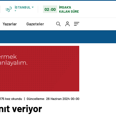
İMSAK'A
İSTANBUL
02:00
KALAN SÜRE
°
Yazarlar
Gazeteler
ıt veriyor