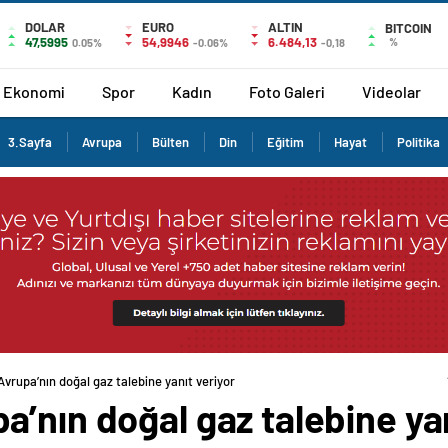
DOLAR
EURO
ALTIN
BITCOIN
47,5995
54,9946
6.484,13
%
0.05%
-0.06%
-0,18
Ekonomi
Spor
Kadın
Foto Galeri
Videolar
3.Sayfa
Avrupa
Bülten
Din
Eğitim
Hayat
Politika
vrupa’nın doğal gaz talebine yanıt veriyor
’nın doğal gaz talebine yan