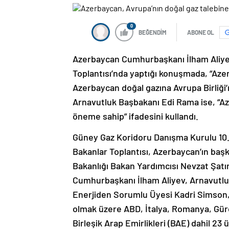
0
BEĞENDİM
ABONE OL
Azerbaycan Cumhurbaşkanı İlham Aliye
Toplantısı’nda yaptığı konuşmada, “Azer
Azerbaycan doğal gazına Avrupa Birliği’n
Arnavutluk Başbakanı Edi Rama ise, “Aze
öneme sahip” ifadesini kullandı.
Güney Gaz Koridoru Danışma Kurulu 10. 
Bakanlar Toplantısı, Azerbaycan’ın başke
Bakanlığı Bakan Yardımcısı Nevzat Şatı
Cumhurbaşkanı İlham Aliyev, Arnavutlu
Enerjiden Sorumlu Üyesi Kadri Simson,
olmak üzere ABD, İtalya, Romanya, Gürc
Birleşik Arap Emirlikleri (BAE) dahil 23 ü