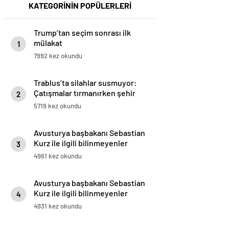
KATEGORİNİN POPÜLERLERİ
Trump’tan seçim sonrası ilk
mülakat
1
7992 kez okundu
Trablus’ta silahlar susmuyor:
Çatışmalar tırmanırken şehir
2
alarmda
5719 kez okundu
Avusturya başbakanı Sebastian
Kurz ile ilgili bilinmeyenler
3
4961 kez okundu
Avusturya başbakanı Sebastian
Kurz ile ilgili bilinmeyenler
4
4931 kez okundu