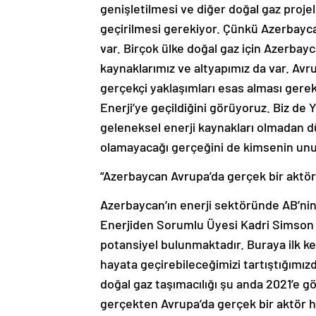
genişletilmesi ve diğer doğal gaz proje
geçirilmesi gerekiyor. Çünkü Azerbayca
var. Birçok ülke doğal gaz için Azerbay
kaynaklarımız ve altyapımız da var. Avr
gerçekçi yaklaşımları esas alması gerekt
Enerji’ye geçildiğini görüyoruz. Biz de
geleneksel enerji kaynakları olmadan 
olamayacağı gerçeğini de kimsenin un
“Azerbaycan Avrupa’da gerçek bir aktör 
Azerbaycan’ın enerji sektöründe AB’nin
Enerjiden Sorumlu Üyesi Kadri Simson ise
potansiyel bulunmaktadır. Buraya ilk kez 
hayata geçirebileceğimizi tartıştığımı
doğal gaz taşımacılığı şu anda 2021’e g
gerçekten Avrupa’da gerçek bir aktör hal