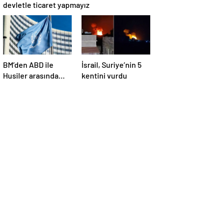
devletle ticaret yapmayız
BM’den ABD ile
İsrail, Suriye’nin 5
Husiler arasında
kentini vurdu
yapılan ateşkese
ilişkin
değerlendirme