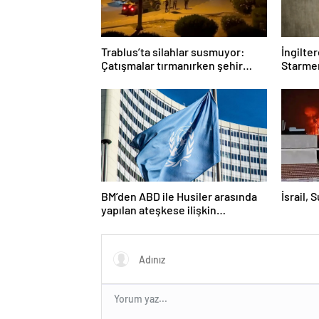
Trablus’ta silahlar susmuyor:
İngilte
Çatışmalar tırmanırken şehir
Starmer
alarmda
BM’den ABD ile Husiler arasında
İsrail, 
yapılan ateşkese ilişkin
değerlendirme