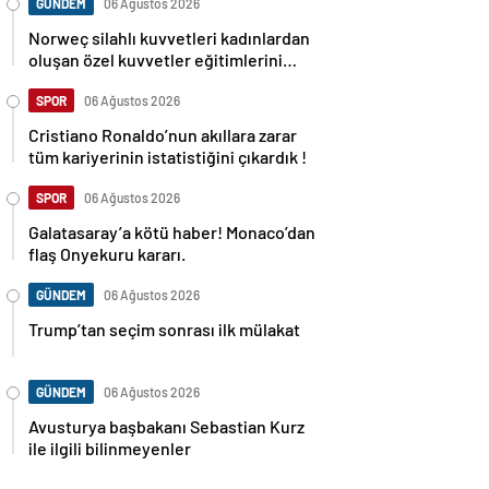
GÜNDEM
06 Ağustos 2026
Norweç silahlı kuvvetleri kadınlardan
oluşan özel kuvvetler eğitimlerini
başlattı.
SPOR
06 Ağustos 2026
Cristiano Ronaldo’nun akıllara zarar
tüm kariyerinin istatistiğini çıkardık !
SPOR
06 Ağustos 2026
Galatasaray’a kötü haber! Monaco’dan
flaş Onyekuru kararı.
GÜNDEM
06 Ağustos 2026
Trump’tan seçim sonrası ilk mülakat
GÜNDEM
06 Ağustos 2026
Avusturya başbakanı Sebastian Kurz
ile ilgili bilinmeyenler