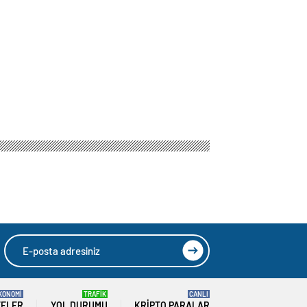
lışını
HIZLI YORUM YAP