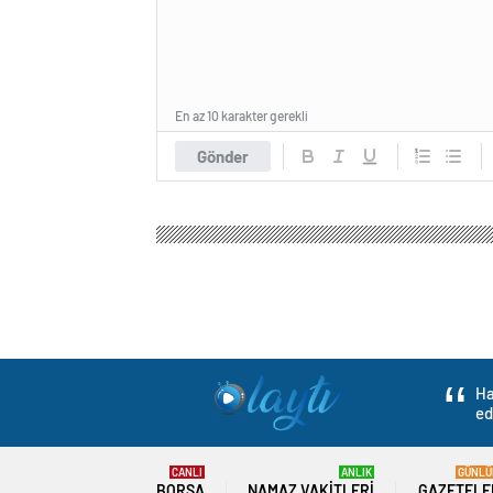
En az 10 karakter gerekli
Gönder
Olay Tv Haber
Gündem
Politika
Talas Belediye
Talas Belediyesi Çö
Gerçekleştirdi