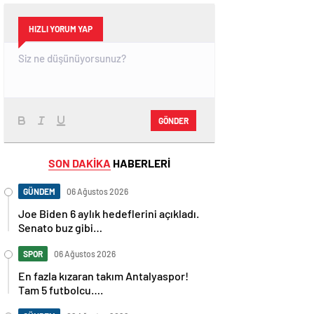
HIZLI YORUM YAP
GÖNDER
SON DAKİKA
HABERLERİ
GÜNDEM
06 Ağustos 2026
Joe Biden 6 aylık hedeflerini açıkladı.
Senato buz gibi…
SPOR
06 Ağustos 2026
En fazla kızaran takım Antalyaspor!
Tam 5 futbolcu….