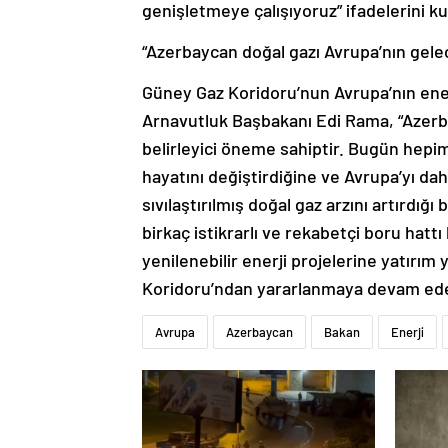
genişletmeye çalışıyoruz” ifadelerini ku
“Azerbaycan doğal gazı Avrupa’nın gelec
Güney Gaz Koridoru’nun Avrupa’nın ener
Arnavutluk Başbakanı Edi Rama, “Azerba
belirleyici öneme sahiptir. Bugün hepi
hayatını değiştirdiğine ve Avrupa’yı daha
sıvılaştırılmış doğal gaz arzını artırd
birkaç istikrarlı ve rekabetçi boru hat
yenilenebilir enerji projelerine yatırım
Koridoru’ndan yararlanmaya devam ede
Avrupa
Azerbaycan
Bakan
Enerji