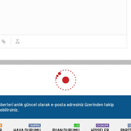
si Çömlekçi Sosyal Tesisi’nin Açılışını Gerçekleştirdi
mlekçi Sosyal Tesisi’nin Açı