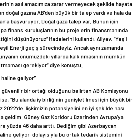
lerinin asıl amacımıza zarar vermeyecek şekilde hayata
n doğal gazına AB’den büyük bir talep vardı ve hala da
can’a başvuruyor. Doğal gaza talep var. Bunun için
upa finans kuruluşlarının bu projelerin finansmanında
iğini düşünüyoruz” ifadelerini kullandı. Aliyev, “Yeşil
 Yeşil Enerji geçiş sürecindeyiz. Ancak aynı zamanda
dünyanın önümüzdeki yıllarda kalkınmasının mümkün
utmaması gerekiyor” diye konuştu.
haline geliyor”
 güvenilir bir ortağı olduğunu belirten AB Komisyonu
, “Bu alanda iş birliğinin genişletilmesi için büyük bir
2022’de ilişkimizin potansiyelini en iyi şekilde nasıl
zda geldim. Güney Gaz Koridoru üzerinden Avrupa’ya
öre yüzde 46 daha arttı. Dediğim gibi Azerbaycan
ine geliyor, dolayısıyla bu ortak tedarik sistemini