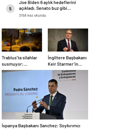
Joe Biden 6 aylık hedeflerini
açıkladı. Senato buz gibi…
5
3158 kez okundu
Trablus’ta silahlar
İngiltere Başbakanı
susmuyor:
Keir Starmer’in
Çatışmalar
evinde yangın çıktı
tırmanırken şehir
alarmda
İspanya Başbakanı Sanchez: Soykırımcı