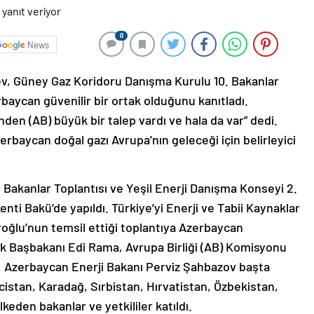
0
News
v, Güney Gaz Koridoru Danışma Kurulu 10. Bakanlar
baycan güvenilir bir ortak olduğunu kanıtladı.
den (AB) büyük bir talep vardı ve hala da var” dedi.
rbaycan doğal gazı Avrupa’nın geleceği için belirleyici
Bakanlar Toplantısı ve Yeşil Enerji Danışma Konseyi 2.
nti Bakü’de yapıldı. Türkiye’yi Enerji ve Tabii Kaynaklar
roğlu’nun temsil ettiği toplantıya Azerbaycan
k Başbakanı Edi Rama, Avrupa Birliği (AB) Komisyonu
 Azerbaycan Enerji Bakanı Perviz Şahbazov başta
istan, Karadağ, Sırbistan, Hırvatistan, Özbekistan,
lkeden bakanlar ve yetkililer katıldı.