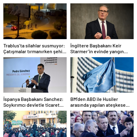
Trablus’ta silahlar susmuyor:
İngiltere Başbakanı Keir
Çatışmalar tırmanırken şehir
Starmer’in evinde yangın
alarmda
çıktı
İspanya Başbakanı Sanchez:
BM’den ABD ile Husiler
Soykırımcı devletle ticaret
arasında yapılan ateşkese
yapmayız
ilişkin değerlendirme