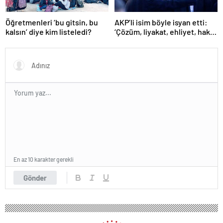
Öğretmenleri ‘bu gitsin, bu
AKP’li isim böyle isyan etti:
kalsın’ diye kim listeledi?
‘Çözüm, liyakat, ehliyet, hak,
adalet’
En az 10 karakter gerekli
Gönder