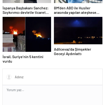
İspanya Başbakanı Sanchez:
BM’den ABD ile Husiler
Soykırımcı devletle ticaret
arasında yapılan ateşkese
yapmayız
ilişkin değerlendirme
Adilcevaz’da Şimşekler
Geceyi Aydınlattı
İsrail, Suriye’nin 5 kentini
vurdu