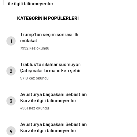
ile ilgili bilinmeyenler
KATEGORİNİN POPÜLERLERİ
Trump’tan seçim sonrası ilk
mülakat
1
7992 kez okundu
Trablus’ta silahlar susmuyor:
Çatışmalar tırmanırken şehir
2
alarmda
5719 kez okundu
Avusturya başbakanı Sebastian
Kurz ile ilgili bilinmeyenler
3
4961 kez okundu
Avusturya başbakanı Sebastian
Kurz ile ilgili bilinmeyenler
4