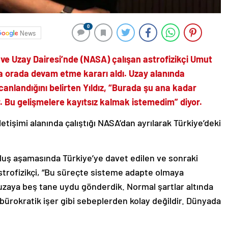
0
News
k ve Uzay Dairesi’nde (NASA) çalışan astrofizikçi Umut
na orada devam etme kararı aldı. Uzay alanında
canlandığını belirten Yıldız, “Burada şu ana kadar
. Bu gelişmelere kayıtsız kalmak istemedim” diyor.
iletişimi alanında çalıştığı NASA’dan ayrılarak Türkiye’deki
uluş aşamasında Türkiye’ye davet edilen ve sonraki
astrofizikçi, “Bu süreçte sisteme adapte olmaya
 uzaya beş tane uydu gönderdik. Normal şartlar altında
bürokratik işer gibi sebeplerden kolay değildir. Dünyada