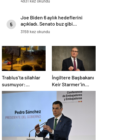
4931 kez okundu
Joe Biden 6 aylık hedeflerini
açıkladı. Senato buz gibi…
5
3159 kez okundu
Trablus’ta silahlar
İngiltere Başbakanı
susmuyor:
Keir Starmer’in
Çatışmalar
evinde yangın çıktı
tırmanırken şehir
alarmda