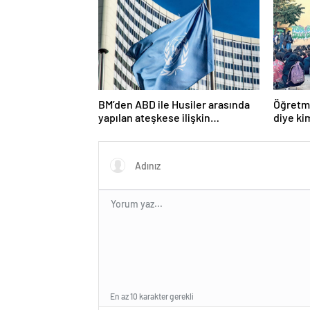
BM’den ABD ile Husiler arasında
Öğretme
yapılan ateşkese ilişkin
diye ki
değerlendirme
En az 10 karakter gerekli