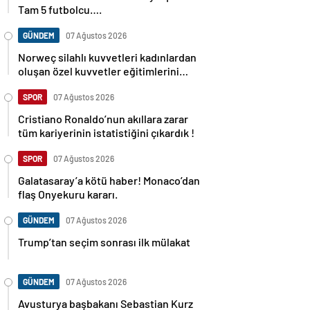
Tam 5 futbolcu….
GÜNDEM
07 Ağustos 2026
Norweç silahlı kuvvetleri kadınlardan
oluşan özel kuvvetler eğitimlerini
başlattı.
SPOR
07 Ağustos 2026
Cristiano Ronaldo’nun akıllara zarar
tüm kariyerinin istatistiğini çıkardık !
SPOR
07 Ağustos 2026
Galatasaray’a kötü haber! Monaco’dan
flaş Onyekuru kararı.
GÜNDEM
07 Ağustos 2026
Trump’tan seçim sonrası ilk mülakat
GÜNDEM
07 Ağustos 2026
Avusturya başbakanı Sebastian Kurz