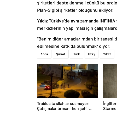
şirketleri desteklenmeli çünkü bu projel
Plan-S gibi şirketler olduğunu ekliyor.
Yıldız Türkiye’de aynı zamanda INFINIA şi
merkezlerinin yapılması için çalışmalar
“Benim diğer amaçlarımdan bir tanesi d
edilmesine katkıda bulunmak” diyor.
Anda
Şirket
Türk
Uzay
Yıldız
Trablus’ta silahlar susmuyor:
İngilte
Çatışmalar tırmanırken şehir
Starmer
alarmda