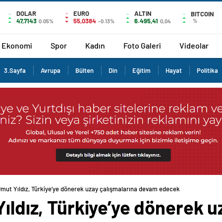
DOLAR
EURO
ALTIN
BITCOIN
47,7143
55,0384
6.495,41
%
0.05%
-0.13%
0,04
Ekonomi
Spor
Kadın
Foto Galeri
Videolar
3.Sayfa
Avrupa
Bülten
Din
Eğitim
Hayat
Politika
Umut Yıldız, Türkiye’ye dönerek uzay çalışmalarına devam edecek
Yıldız, Türkiye’ye dönerek u