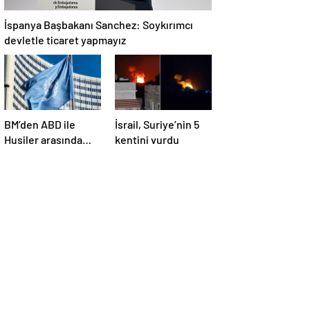
İspanya Başbakanı Sanchez: Soykırımcı
devletle ticaret yapmayız
BM’den ABD ile
İsrail, Suriye’nin 5
Husiler arasında
kentini vurdu
yapılan ateşkese
ilişkin
değerlendirme