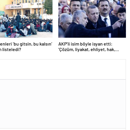
nleri ‘bu gitsin, bu kalsın’
AKP’li isim böyle isyan etti:
m listeledi?
‘Çözüm, liyakat, ehliyet, hak,
adalet’