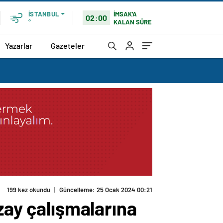
İMSAK'A
İSTANBUL
02:00
KALAN SÜRE
°
Yazarlar
Gazeteler
199 kez okundu
|
Güncelleme: 25 Ocak 2024 00:21
zay çalışmalarına