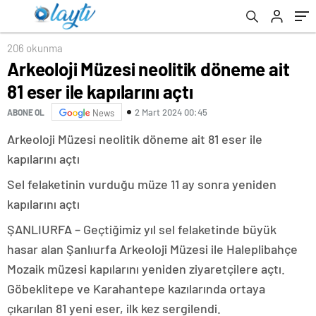
206 okunma
Arkeoloji Müzesi neolitik döneme ait
81 eser ile kapılarını açtı
2 Mart 2024 00:45
ABONE OL
News
Arkeoloji Müzesi neolitik döneme ait 81 eser ile
kapılarını açtı
Sel felaketinin vurduğu müze 11 ay sonra yeniden
kapılarını açtı
ŞANLIURFA – Geçtiğimiz yıl sel felaketinde büyük
hasar alan Şanlıurfa Arkeoloji Müzesi ile Haleplibahçe
Mozaik müzesi kapılarını yeniden ziyaretçilere açtı.
Göbeklitepe ve Karahantepe kazılarında ortaya
çıkarılan 81 yeni eser, ilk kez sergilendi.