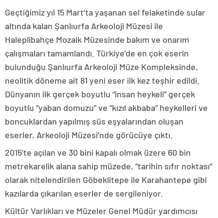
Geçtiğimiz yıl 15 Mart’ta yaşanan sel felaketinde sular
altında kalan Şanlıurfa Arkeoloji Müzesi ile
Haleplibahçe Mozaik Müzesinde bakım ve onarım
çalışmaları tamamlandı. Türkiye’de en çok eserin
bulunduğu Şanlıurfa Arkeoloji Müze Kompleksinde,
neolitik döneme ait 81 yeni eser ilk kez teşhir edildi.
Dünyanın ilk gerçek boyutlu “insan heykeli” gerçek
boyutlu “yaban domuzu” ve “kızıl akbaba” heykelleri ve
boncuklardan yapılmış süs eşyalarından oluşan
eserler, Arkeoloji Müzesi’nde görücüye çıktı.
2015’te açılan ve 30 bini kapalı olmak üzere 60 bin
metrekarelik alana sahip müzede, “tarihin sıfır noktası”
olarak nitelendirilen Göbeklitepe ile Karahantepe gibi
kazılarda çıkarılan eserler de sergileniyor.
Kültür Varlıkları ve Müzeler Genel Müdür yardımcısı