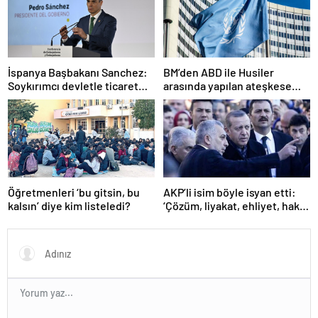
İspanya Başbakanı Sanchez:
BM’den ABD ile Husiler
Soykırımcı devletle ticaret
arasında yapılan ateşkese
yapmayız
ilişkin değerlendirme
Öğretmenleri ‘bu gitsin, bu
AKP’li isim böyle isyan etti:
kalsın’ diye kim listeledi?
‘Çözüm, liyakat, ehliyet, hak,
adalet’