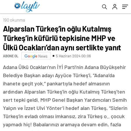
aynı sertlikte yanıt
190 okunma
Alparslan Türkeş’in oğlu Kutalmış
Türkeş’in küfürlü tepkisine MHP ve
Ülkü Ocakları’dan aynı sertlikte yanıt
5 Haziran 2024 00:06
ABONE OL
News
Adana Ülkü Ocakları’nın İYİ Parti’nin Adana Büyükşehir
Belediye Başkan adayı Ayyüce Türkeş’i, “Adana’da
ihanete geçit yok.” pankartıyla hedef almasının
ardından Alparslan Türkeş’in oğlu Kutalmış Türkeş’ten
sert tepki geldi. MHP Genel Başkan Yardımcıları Semih
Yalçın ve İzzet Ulvi Yönter’i hedef alan Türkeş, “Sizlerin
Türkeş’in evladı olması imkansız, zira Türkeş o.. çocuk
yapmadı hiç! Babalarınızı aramaya devam edin, fazla