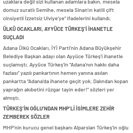
uzaklara değil sizi kullanan adamlara bakın, mesela
domuz suratlı Semihe, mesela Sinan’ın katili çift
cinsiyetli İzzetsiz Ulviye’ye” ifadelerini kullandı.
ÜLKÜ OCAKLARI, AYYÜCE TÜRKEŞ’İ İHANETLE
SUÇLADI
Adana Ülkü Ocakları, İYİ Parti’nin Adana Büyükşehir
Belediye Başkan adayı olan Ayyüce Türkeş’i ihanetle
suçlamıştı. Ayyüce Türkeş’in “Adana’nın hakkı daha
fazlası” yazılı pankartının hemen yanına asılan
pankartta “Adana’da ihanete geçit yok. Dalından kopan
yaprağın akıbetini rüzgar tayin eder!” sözleri yer
almıştı.
TÜRKEŞ’İN OĞLU’NDAN MHP’Lİ İSİMLERE ZEHİR
ZEMBEREK SÖZLER
MHP’nin kurucu genel başkanı Alparslan Türkeş’in oğlu