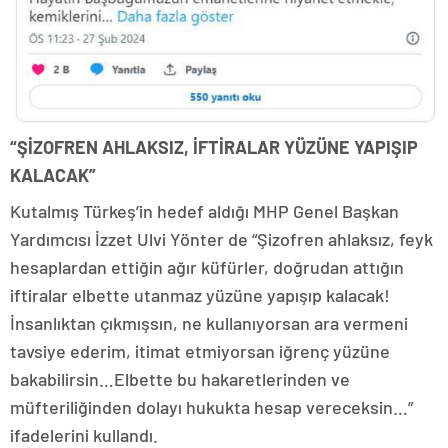
“ŞİZOFREN AHLAKSIZ, İFTİRALAR YÜZÜNE YAPIŞIP
KALACAK”
Kutalmış Türkeş’in hedef aldığı MHP Genel Başkan
Yardımcısı İzzet Ulvi Yönter de “Şizofren ahlaksız, feyk
hesaplardan ettiğin ağır küfürler, doğrudan attığın
iftiralar elbette utanmaz yüzüne yapışıp kalacak!
İnsanlıktan çıkmışsın, ne kullanıyorsan ara vermeni
tavsiye ederim, itimat etmiyorsan iğrenç yüzüne
bakabilirsin…Elbette bu hakaretlerinden ve
müfteriliğinden dolayı hukukta hesap vereceksin…”
ifadelerini kullandı.