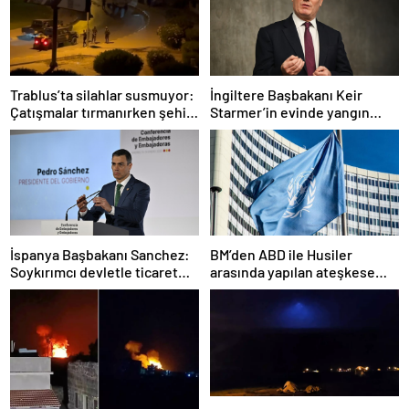
Trablus’ta silahlar susmuyor:
İngiltere Başbakanı Keir
Çatışmalar tırmanırken şehir
Starmer’in evinde yangın
alarmda
çıktı
İspanya Başbakanı Sanchez:
BM’den ABD ile Husiler
Soykırımcı devletle ticaret
arasında yapılan ateşkese
yapmayız
ilişkin değerlendirme