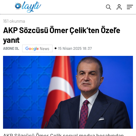
161 okunma
AKP Sözcüsü Ömer Çelik’ten Özel’e
yanıt
15 Nisan 2025 18:37
ABONE OL
News
AKP Sözcüsü Ömer Çelik sosyal medya hesabından