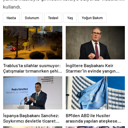
kullandı.
Hasta
Solunum
Tedavi
Yaş
Yoğun Bakım
Trablus’ta silahlar susmuyor:
İngiltere Başbakanı Keir
Çatışmalar tırmanırken şehir
Starmer’in evinde yangın
alarmda
çıktı
İspanya Başbakanı Sanchez:
BM’den ABD ile Husiler
Soykırımcı devletle ticaret
arasında yapılan ateşkese
yapmayız
ilişkin değerlendirme