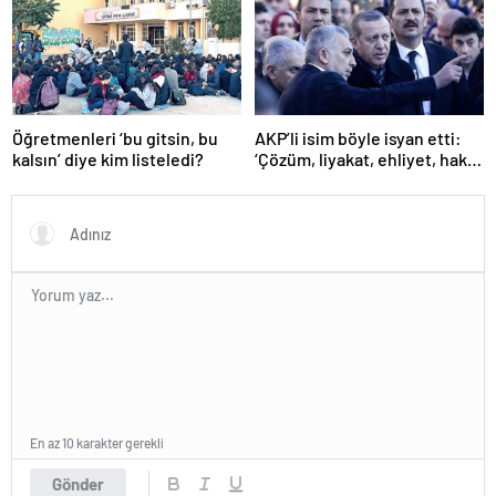
Öğretmenleri ‘bu gitsin, bu
AKP’li isim böyle isyan etti:
kalsın’ diye kim listeledi?
‘Çözüm, liyakat, ehliyet, hak,
adalet’
En az 10 karakter gerekli
Gönder