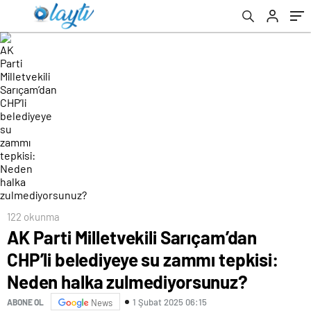
zulmediyorsunuz?
122 okunma
AK Parti Milletvekili Sarıçam’dan
CHP’li belediyeye su zammı tepkisi:
Neden halka zulmediyorsunuz?
1 Şubat 2025 06:15
ABONE OL
News