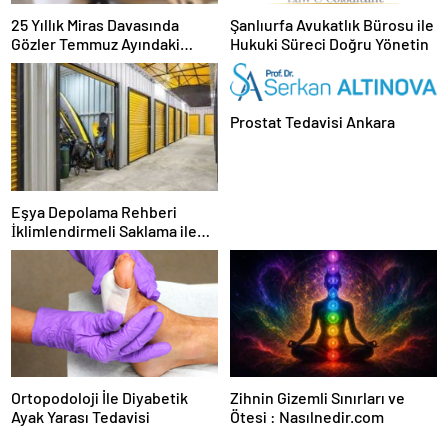
25 Yıllık Miras Davasında
Şanlıurfa Avukatlık Bürosu ile
Gözler Temmuz Ayındaki
Hukuki Süreci Doğru Yönetin
Karar Duruşmasına Çevrildi
Prostat Tedavisi Ankara
Eşya Depolama Rehberi
İklimlendirmeli Saklama ile
Güvenli Kullanım
Ortopodoloji İle Diyabetik
Zihnin Gizemli Sınırları ve
Ayak Yarası Tedavisi
Ötesi : Nasılnedir.com