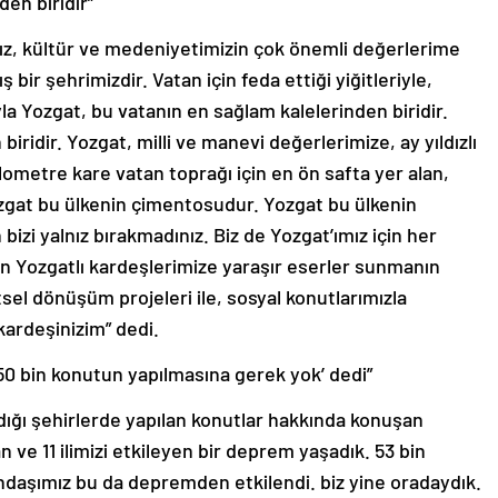
en biridir”
z, kültür ve medeniyetimizin çok önemli değerlerime
bir şehrimizdir. Vatan için feda ettiği yiğitleriyle,
la Yozgat, bu vatanın en sağlam kalelerinden biridir.
iridir. Yozgat, milli ve manevi değerlerimize, ay yıldızlı
kilometre kare vatan toprağı için en ön safta yer alan,
Yozgat bu ülkenin çimentosudur. Yozgat bu ülkenin
 bizi yalnız bırakmadınız. Biz de Yozgat’ımız için her
n Yozgatlı kardeşlerimize yaraşır eserler sunmanın
sel dönüşüm projeleri ile, sosyal konutlarımızla
kardeşinizim” dedi.
650 bin konutun yapılmasına gerek yok’ dedi”
ğı şehirlerde yapılan konutlar hakkında konuşan
 ve 11 ilimizi etkileyen bir deprem yaşadık. 53 bin
andaşımız bu da depremden etkilendi. biz yine oradaydık.