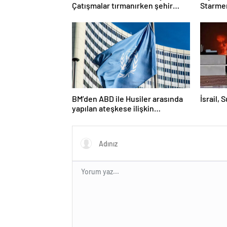
Çatışmalar tırmanırken şehir
Starmer
alarmda
BM’den ABD ile Husiler arasında
İsrail, 
yapılan ateşkese ilişkin
değerlendirme