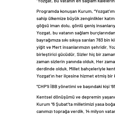
“Yozgat, bu vatanın en sağlam kalelerind
Programda konuşan Kurum, “Yozgat’ımı
sahip ülkemize büyük zenginlikler katmış 
göğsü iman dolu, gönlü geniş insanlarıy
Yozgat, bu vatanın sağlam burçlarından b
bayrağımıza sıkı sıkıya sarılan 783 bin 
yiğit ve Mert insanlarımızın şehridir. 
birleştirici gücüdür. Sizler hiç bir zaman
zaman sizlerin yanında olduk. Her zama
derdinde olduk. Millet bahçeleriyle kent
Yozgat’ın her ilçesine hizmet etmiş bir 
“CHP’li İBB yönetimi ve başındaki kişi ‘
Kentsel dönüşümü ve depremin yaşandı
Kurum “6 Şubat’ta milletimizi yasa boğan
canımızı toprağa verdik. 14 milyon vat