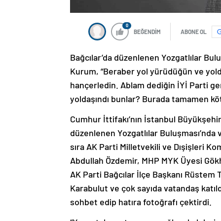
0
BEĞENDİM
ABONE OL
Bağcılar’da düzenlenen Yozgatlılar Bu
Kurum, “Beraber yol yürüdüğün ve yolda
hançerledin. Ablam dediğin İYİ Parti ge
yoldaşındı bunlar? Burada tamamen kötü
Cumhur İttifakı’nın İstanbul Büyükşehi
düzenlenen Yozgatlılar Buluşması’nda v
sıra AK Parti Milletvekili ve Dışişleri 
Abdullah Özdemir, MHP MYK Üyesi Gökha
AK Parti Bağcılar İlçe Başkanı Rüstem
Karabulut ve çok sayıda vatandaş katıld
sohbet edip hatıra fotoğrafı çektirdi.