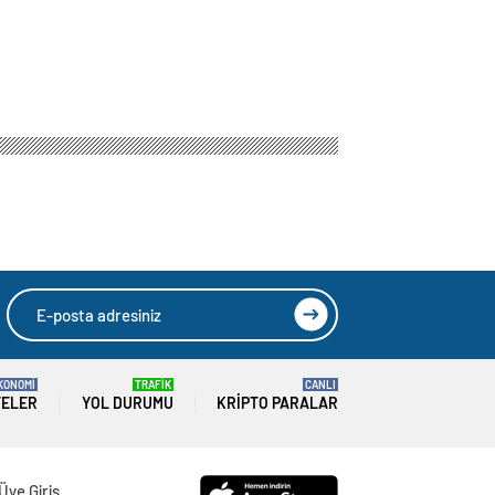
KONOMİ
TRAFİK
CANLI
TELER
YOL DURUMU
KRIPTO PARALAR
Üye Giriş