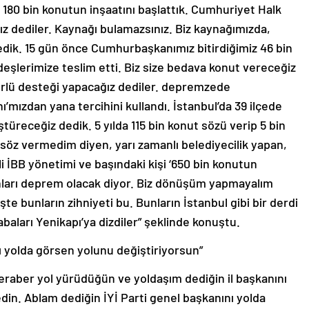
da 180 bin konutun inşaatını başlattık. Cumhuriyet Halk
nız dediler. Kaynağı bulamazsınız. Biz kaynağımızda,
dik. 15 gün önce Cumhurbaşkanımız bitirdiğimiz 46 bin
şlerimize teslim etti. Biz size bedava konut vereceğiz
türlü desteği yapacağız dediler. depremzede
mızdan yana tercihini kullandı. İstanbul’da 39 ilçede
üreceğiz dedik. 5 yılda 115 bin konut sözü verip 5 bin
 söz vermedim diyen, yarı zamanlı belediyecilik yapan,
i İBB yönetimi ve başındaki kişi ‘650 bin konutun
anları deprem olacak diyor. Biz dönüşüm yapmayalım
şte bunların zihniyeti bu. Bunların İstanbul gibi bir derdi
rabaları Yenikapı’ya dizdiler” şeklinde konuştu.
ı yolda görsen yolunu değiştiriyorsun”
raber yol yürüdüğün ve yoldaşım dediğin il başkanını
din. Ablam dediğin İYİ Parti genel başkanını yolda