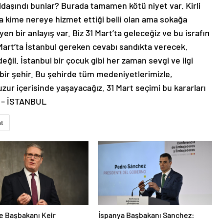
ldaşındı bunlar? Burada tamamen kötü niyet var. Kirli
nda kime nereye hizmet ettiği belli olan ama sokağa
yen bir anlayış var. Biz 31 Mart’ta geleceğiz ve bu israfın
1 Mart’ta İstanbul gereken cevabı sandıkta verecek.
değil. İstanbul bir çocuk gibi her zaman sevgi ve ilgi
bir şehir. Bu şehirde tüm medeniyetlerimizle,
huzur içerisinde yaşayacağız. 31 Mart seçimi bu kararları
ı. – İSTANBUL
at
re Başbakanı Keir
İspanya Başbakanı Sanchez: