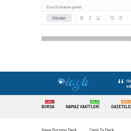
En az 10 karakter gerekli
Gönder
Ha
ed
CANLI
ANLIK
GÜNLÜ
BORSA
NAMAZ VAKITLERI
GAZETELE
Hava Durumu Dark
Canlı Tv Dark