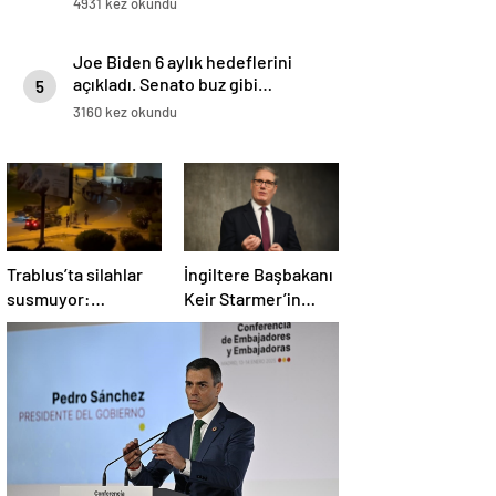
4931 kez okundu
Joe Biden 6 aylık hedeflerini
açıkladı. Senato buz gibi…
5
3160 kez okundu
Trablus’ta silahlar
İngiltere Başbakanı
susmuyor:
Keir Starmer’in
Çatışmalar
evinde yangın çıktı
tırmanırken şehir
alarmda