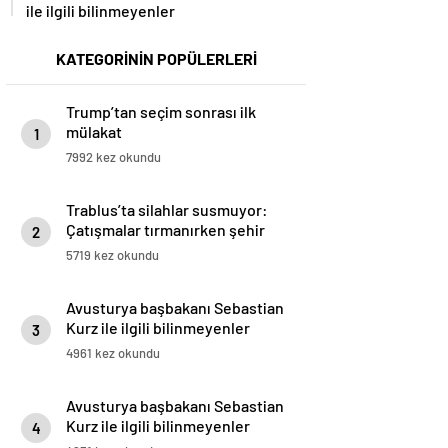
ile ilgili bilinmeyenler
KATEGORİNİN POPÜLERLERİ
Trump’tan seçim sonrası ilk
mülakat
1
7992 kez okundu
Trablus’ta silahlar susmuyor:
Çatışmalar tırmanırken şehir
2
alarmda
5719 kez okundu
Avusturya başbakanı Sebastian
Kurz ile ilgili bilinmeyenler
3
4961 kez okundu
Avusturya başbakanı Sebastian
Kurz ile ilgili bilinmeyenler
4