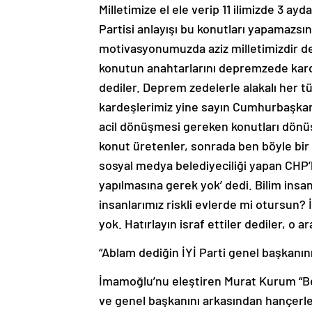
Milletimize el ele verip 11 ilimizde 3 ay
Partisi anlayışı bu konutları yapamazsı
motivasyonumuzda aziz milletimizdir de
konutun anahtarlarını depremzede karde
dediler. Deprem zedelerle alakalı her 
kardeşlerimiz yine sayın Cumhurbaşkanı’
acil dönüşmesi gereken konutları dönüşt
konut üretenler, sonrada ben böyle bir
sosyal medya belediyeciliği yapan CHP’l
yapılmasına gerek yok’ dedi. Bilim ins
insanlarımız riskli evlerde mi otursun? İ
yok. Hatırlayın israf ettiler dediler, o a
“Ablam dediğin İYİ Parti genel başkanın
İmamoğlu’nu eleştiren Murat Kurum “Be
ve genel başkanını arkasından hançerle