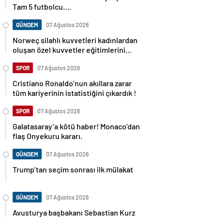
Tam 5 futbolcu….
GÜNDEM
07 Ağustos 2026
Norweç silahlı kuvvetleri kadınlardan
oluşan özel kuvvetler eğitimlerini
başlattı.
SPOR
07 Ağustos 2026
Cristiano Ronaldo’nun akıllara zarar
tüm kariyerinin istatistiğini çıkardık !
SPOR
07 Ağustos 2026
Galatasaray’a kötü haber! Monaco’dan
flaş Onyekuru kararı.
GÜNDEM
07 Ağustos 2026
Trump’tan seçim sonrası ilk mülakat
GÜNDEM
07 Ağustos 2026
Avusturya başbakanı Sebastian Kurz