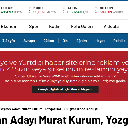
DOLAR
EURO
ALTIN
BITCOIN
47,7093
55,0157
6.582,48
3070121
0.17%
-0.01%
1,38
-0,80%
Ekonomi
Spor
Kadın
Foto Galeri
Videolar
3.Sayfa
Avrupa
Bülten
Din
Eğitim
Hayat
Politika
 Başkan Adayı Murat Kurum, Yozgatlılar Buluşması’nda konuştu
n Adayı Murat Kurum, Yozga