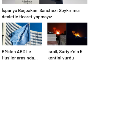
İspanya Başbakanı Sanchez: Soykırımcı
devletle ticaret yapmayız
BM’den ABD ile
İsrail, Suriye’nin 5
Husiler arasında
kentini vurdu
yapılan ateşkese
ilişkin
değerlendirme