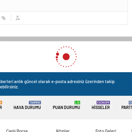
berleri anlık güncel olarak e-posta adresiniz üzerinden takip
ebilirsiniz.
K
TAHMİNİ
LİG
EKONOMİ
E
R
HAVA DURUMU
PUAN DURUMU
HISSELER
PARI
Canlı Borsa
Altınlar
Foto Galeri