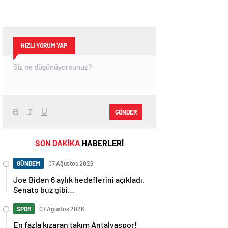
HIZLI YORUM YAP
GÖNDER
SON DAKİKA
HABERLERİ
GÜNDEM
07 Ağustos 2026
Joe Biden 6 aylık hedeflerini açıkladı.
Senato buz gibi…
SPOR
07 Ağustos 2026
En fazla kızaran takım Antalyaspor!