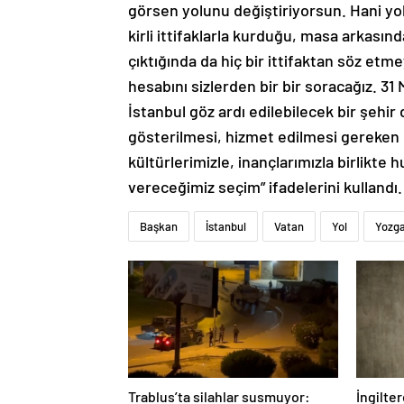
görsen yolunu değiştiriyorsun. Hani yo
kirli ittifaklarla kurduğu, masa arkası
çıktığında da hiç bir ittifaktan söz etme
hesabını sizlerden bir bir soracağız. 3
İstanbul göz ardı edilebilecek bir şehir 
gösterilmesi, hizmet edilmesi gereken 
kültürlerimizle, inançlarımızla birlikte 
vereceğimiz seçim” ifadelerini kulland
Başkan
İstanbul
Vatan
Yol
Yozg
Trablus’ta silahlar susmuyor:
İngilte