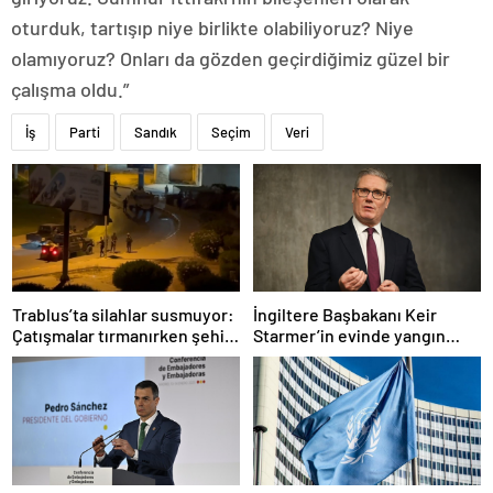
oturduk, tartışıp niye birlikte olabiliyoruz? Niye
olamıyoruz? Onları da gözden geçirdiğimiz güzel bir
çalışma oldu.”
İş
Parti
Sandık
Seçim
Veri
Trablus’ta silahlar susmuyor:
İngiltere Başbakanı Keir
Çatışmalar tırmanırken şehir
Starmer’in evinde yangın
alarmda
çıktı