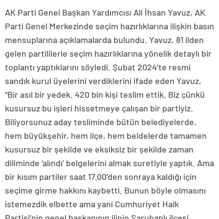
AK Parti Genel Başkan Yardımcısı Ali İhsan Yavuz, AK
Parti Genel Merkezinde seçim hazırlıklarına ilişkin basın
mensuplarına açıklamalarda bulundu. Yavuz, 81 ilden
gelen partililerle seçim hazırlıklarına yönelik detaylı bir
toplantı yaptıklarını söyledi. Şubat 2024’te resmi
sandık kurul üyelerini verdiklerini ifade eden Yavuz,
“Bir asıl bir yedek. 420 bin kişi teslim ettik. Biz çünkü
kusursuz bu işleri hissetmeye çalışan bir partiyiz.
Biliyorsunuz aday tesliminde bütün belediyelerde,
hem büyükşehir, hem ilçe, hem beldelerde tamamen
kusursuz bir şekilde ve eksiksiz bir şekilde zaman
diliminde ‘alındı’ belgelerini almak suretiyle yaptık. Ama
bir kısım partiler saat 17.00’den sonraya kaldığı için
seçime girme hakkını kaybetti. Bunun böyle olmasını
istemezdik elbette ama yani Cumhuriyet Halk
Partisi’nin genel başkanının ilinin Saruhanlı ilçesi