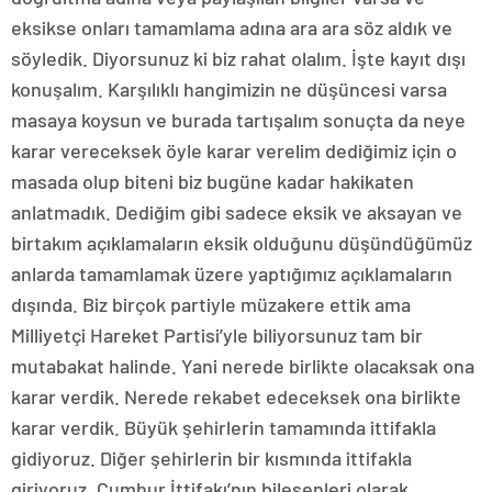
eksikse onları tamamlama adına ara ara söz aldık ve
söyledik. Diyorsunuz ki biz rahat olalım. İşte kayıt dışı
konuşalım. Karşılıklı hangimizin ne düşüncesi varsa
masaya koysun ve burada tartışalım sonuçta da neye
karar vereceksek öyle karar verelim dediğimiz için o
masada olup biteni biz bugüne kadar hakikaten
anlatmadık. Dediğim gibi sadece eksik ve aksayan ve
birtakım açıklamaların eksik olduğunu düşündüğümüz
anlarda tamamlamak üzere yaptığımız açıklamaların
dışında. Biz birçok partiyle müzakere ettik ama
Milliyetçi Hareket Partisi’yle biliyorsunuz tam bir
mutabakat halinde. Yani nerede birlikte olacaksak ona
karar verdik. Nerede rekabet edeceksek ona birlikte
karar verdik. Büyük şehirlerin tamamında ittifakla
gidiyoruz. Diğer şehirlerin bir kısmında ittifakla
giriyoruz. Cumhur İttifakı’nın bileşenleri olarak