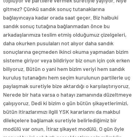
topluyor ve partilere vermek suretiyle yayıyor. Niye
gitmez? Çünkü sandık sonuç tutanaklarına
bağlayıncaya kadar orada saat geçer. Biz halbuki
sandık sonuç tutağına bağlanmadan önce bu
arkadaşlarımıza teslim etmiş olduğumuz çizelgeleri,
daha okurken pusulaları not alıyor daha sandık
sonuçlarına geçmeden ikinci okuma yapmadan bizim
sisteme giriyor veya bildiriyor biz onun için çok erken
biliyoruz. Bütün o yani hem bizim veriyi hem sandık
kuruluş tutanağını hem seçim kurulunun partilerle uç
paylaşmak suretiyle bize aktardığı o karşılaştırıyoruz.
Nerede bir hata varsa o hatayı zamanında düzeltmeye
çalışıyoruz. Dedi ki bizim o gün bütün şikayetlerimizi,
bütün itirazlarımızı ilgili YSK kararlarını da makbul
dilekçelere bağlamak suretiyle belirlediğimiz bir
modülü var onun. İtiraz şikayet modülü. O gün öyle