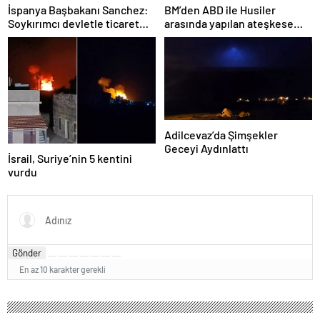
İspanya Başbakanı Sanchez:
BM’den ABD ile Husiler
Soykırımcı devletle ticaret
arasında yapılan ateşkese
yapmayız
ilişkin değerlendirme
Adilcevaz’da Şimşekler
Geceyi Aydınlattı
İsrail, Suriye’nin 5 kentini
vurdu
Gönder
En az 10 karakter gerekli