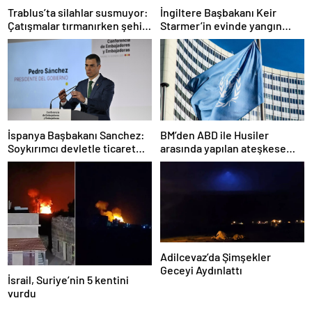
Trablus’ta silahlar susmuyor:
İngiltere Başbakanı Keir
Çatışmalar tırmanırken şehir
Starmer’in evinde yangın
alarmda
çıktı
İspanya Başbakanı Sanchez:
BM’den ABD ile Husiler
Soykırımcı devletle ticaret
arasında yapılan ateşkese
yapmayız
ilişkin değerlendirme
Adilcevaz’da Şimşekler
Geceyi Aydınlattı
İsrail, Suriye’nin 5 kentini
vurdu