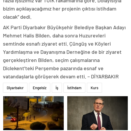
fazla işsizimiz var TÜİK rakamlarına göre. Dolayısıyla
bizim açıklayacağımız her projenin çıktısı istihdam
olacak” dedi.
AK Parti Diyarbakır Büyükşehir Belediye Başkan Adayı
Mehmet Halis Bilden, daha sonra Huzurevleri
semtinde esnafı ziyaret etti. Çüngüş ve Köyleri
Yardımlaşma ve Dayanışma Derneğine de bir ziyaret
gerçekleştiren Bilden, seçim çalışmalarına
Diclekent’teki Perşembe pazarında esnaf ve
vatandaşlarla görüşerek devam etti. – DİYARBAKIR
Diyarbakır
Engelsiz
İş
İstihdam
Kurs