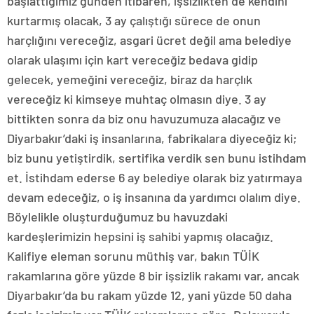
başlattığımız günden itibaren, işsizlikten de kendini
kurtarmış olacak, 3 ay çalıştığı sürece de onun
harçlığını vereceğiz, asgari ücret değil ama belediye
olarak ulaşımı için kart vereceğiz bedava gidip
gelecek, yemeğini vereceğiz, biraz da harçlık
vereceğiz ki kimseye muhtaç olmasın diye. 3 ay
bittikten sonra da biz onu havuzumuza alacağız ve
Diyarbakır’daki iş insanlarına, fabrikalara diyeceğiz ki;
biz bunu yetiştirdik, sertifika verdik sen bunu istihdam
et. İstihdam ederse 6 ay belediye olarak biz yatırmaya
devam edeceğiz, o iş insanına da yardımcı olalım diye.
Böylelikle oluşturduğumuz bu havuzdaki
kardeşlerimizin hepsini iş sahibi yapmış olacağız.
Kalifiye eleman sorunu müthiş var, bakın TÜİK
rakamlarına göre yüzde 8 bir işsizlik rakamı var, ancak
Diyarbakır’da bu rakam yüzde 12, yani yüzde 50 daha