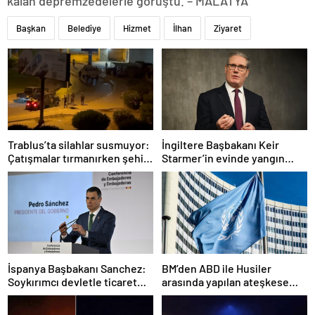
kalan depremzedelerle görüştü. – MALATYA
Başkan
Belediye
Hizmet
İlhan
Ziyaret
Trablus’ta silahlar susmuyor:
İngiltere Başbakanı Keir
Çatışmalar tırmanırken şehir
Starmer’in evinde yangın
alarmda
çıktı
İspanya Başbakanı Sanchez:
BM’den ABD ile Husiler
Soykırımcı devletle ticaret
arasında yapılan ateşkese
yapmayız
ilişkin değerlendirme