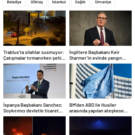
Belediye
Göktaş
İstanbul
Sağlık
Ümraniye
Trablus’ta silahlar susmuyor:
İngiltere Başbakanı Keir
Çatışmalar tırmanırken şehir
Starmer’in evinde yangın
alarmda
çıktı
İspanya Başbakanı Sanchez:
BM’den ABD ile Husiler
Soykırımcı devletle ticaret
arasında yapılan ateşkese
yapmayız
ilişkin değerlendirme