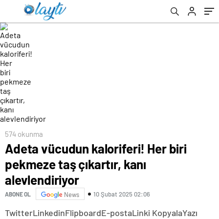
574 okunma
Adeta vücudun kaloriferi! Her biri
pekmeze taş çıkartır, kanı
alevlendiriyor
10 Şubat 2025 02:06
ABONE OL
News
Twitter
Linkedin
Flipboard
E-posta
Linki Kopyala
Yazı