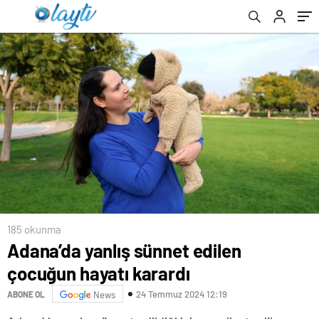
düşünüyor
185 okunma
Adana’da yanlış sünnet edilen
çocuğun hayatı karardı
24 Temmuz 2024 12:19
ABONE OL
News