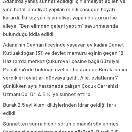
Adana’da yanlış sünnet edildiği için ameliyat edilen ve
yine hatalı ameliyat yapılan minik çocuğun hayatı
karardı. İki kez yanlış ameliyat yapan doktorun ise
aileye, “Ben elimden geleni yaptım” savunmasında
bulunduğu iddia edildi.
Adana’nın Ceyhan ilçesinde yaşayan ev kadını Demet
Kutluakdoğan (31) ve devlet memuru eşinin geçen 18
Haziran’da merkez Çukurova ilçesine bağlı Güzelyalı
Mahallesi’nde bulunan özel bir hastanede Burak ismini
verdikleri evlatları dünyaya geldi. Aile, evlatlarını 7
günlükken aynı hastanede çalışan Çocuk Cerrahisi
Uzmanı Op. Dr. A.B.K.’ye sünnet ettirdi.
Burak 2,5 aylıkken, dikişlerinden idrar geldiği fark
edildi
Sünnetten sonra hiçbir sorun olmadığı söylenmesi
üzerine aile evlatlarını evlerine götürdü. Burak 2,5