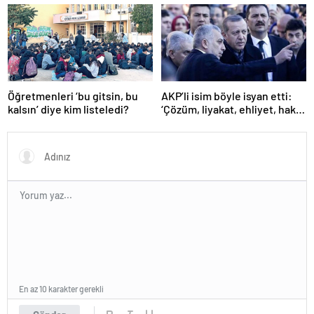
yapmayız
ilişkin değerlendirme
Öğretmenleri ‘bu gitsin, bu
AKP’li isim böyle isyan etti:
kalsın’ diye kim listeledi?
‘Çözüm, liyakat, ehliyet, hak,
adalet’
En az 10 karakter gerekli