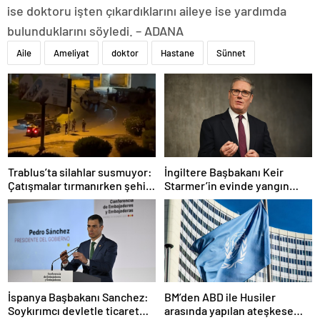
ise doktoru işten çıkardıklarını aileye ise yardımda
bulunduklarını söyledi. – ADANA
Aile
Ameliyat
doktor
Hastane
Sünnet
Trablus’ta silahlar susmuyor:
İngiltere Başbakanı Keir
Çatışmalar tırmanırken şehir
Starmer’in evinde yangın
alarmda
çıktı
İspanya Başbakanı Sanchez:
BM’den ABD ile Husiler
Soykırımcı devletle ticaret
arasında yapılan ateşkese