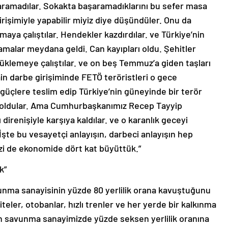
aramadılar. Sokakta başaramadıklarını bu sefer masa
rişimiyle yapabilir miyiz diye düşündüler. Onu da
aya çalıştılar. Hendekler kazdırdılar. ve Türkiye’nin
lamalar meydana geldi. Can kayıpları oldu. Şehitler
rüklemeye çalıştılar. ve on beş Temmuz’a giden taşları
in darbe girişiminde FETÖ teröristleri o gece
 güçlere teslim edip Türkiye’nin güneyinde bir terör
e oldular. Ama Cumhurbaşkanımız Recep Tayyip
 direnişiyle karşıya kaldılar. ve o karanlık geceyi
 İşte bu vesayetçi anlayışın, darbeci anlayışın hep
mizi de ekonomide dört kat büyüttük.”
k”
nma sanayisinin yüzde 80 yerlilik orana kavuştuğunu
teler, otobanlar, hızlı trenler ve her yerde bir kalkınma
 savunma sanayimizde yüzde seksen yerlilik oranına