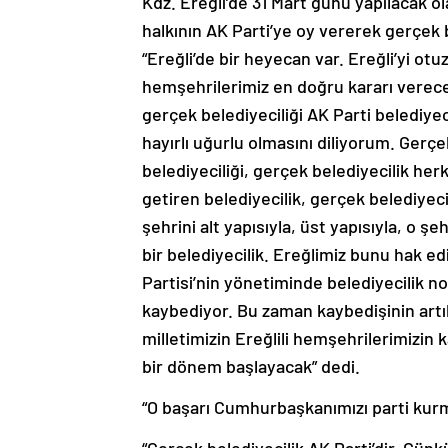
Kdz. Ereğli’de 31 Mart günü yapılacak o
halkının AK Parti’ye oy vererek gerçek 
“Ereğli’de bir heyecan var. Ereğli’yi otu
hemşehrilerimiz en doğru kararı verece
gerçek belediyeciliği AK Parti belediyec
hayırlı uğurlu olmasını diliyorum. Gerçek
belediyeciliği, gerçek belediyecilik he
getiren belediyecilik, gerçek belediyec
şehrini alt yapısıyla, üst yapısıyla, o ş
bir belediyecilik. Ereğlimiz bunu hak ed
Partisi’nin yönetiminde belediyecilik 
kaybediyor. Bu zaman kaybedişinin artı
milletimizin Ereğlili hemşehrilerimizin 
bir dönem başlayacak” dedi.
“O başarı Cumhurbaşkanımızı parti kurm