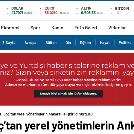
DOLAR
EURO
ALTIN
BITCOIN
47,7071
55,0210
6.505,53
%
0.16%
-0.02%
0,20
Ekonomi
Spor
Kadın
Foto Galeri
Videolar
3.Sayfa
Avrupa
Bülten
Din
Eğitim
Hayat
Politika
 Tunç’tan yerel yönetimlerin Ankara ile işbirliği vurgusu
tan yerel yönetimlerin Ankar