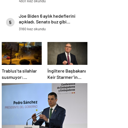
4931 kez okundu
Joe Biden 6 aylık hedeflerini
açıkladı. Senato buz gibi…
5
3160 kez okundu
Trablus’ta silahlar
İngiltere Başbakanı
susmuyor:
Keir Starmer’in
Çatışmalar
evinde yangın çıktı
tırmanırken şehir
alarmda