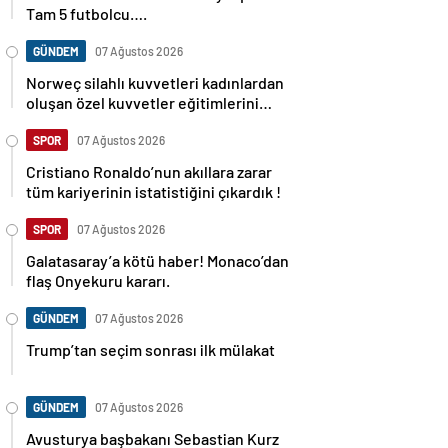
Tam 5 futbolcu….
GÜNDEM
07 Ağustos 2026
Norweç silahlı kuvvetleri kadınlardan
oluşan özel kuvvetler eğitimlerini
başlattı.
SPOR
07 Ağustos 2026
Cristiano Ronaldo’nun akıllara zarar
tüm kariyerinin istatistiğini çıkardık !
SPOR
07 Ağustos 2026
Galatasaray’a kötü haber! Monaco’dan
flaş Onyekuru kararı.
GÜNDEM
07 Ağustos 2026
Trump’tan seçim sonrası ilk mülakat
GÜNDEM
07 Ağustos 2026
Avusturya başbakanı Sebastian Kurz