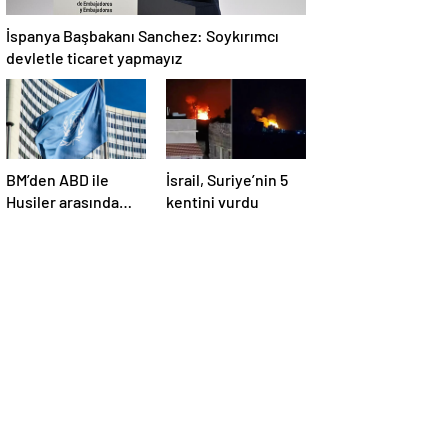
İspanya Başbakanı Sanchez: Soykırımcı
devletle ticaret yapmayız
BM’den ABD ile
İsrail, Suriye’nin 5
Husiler arasında
kentini vurdu
yapılan ateşkese
ilişkin
değerlendirme