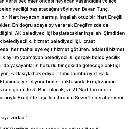
lan yerel seçimler öncesi heyecan yaşandığını ve ilçe
belediyeciliği başlatacağını söyleyen Bakan Tunç,
z bir Mart heyecanı sarmış. İnşallah otuz bir Mart Ereğlili
kler. En doğru adaya oy vererek Ereğli’mizde de
iliğini, AK belediyeciliği başlatacaklar inşallah. Şimdiden
 belediyecilik, hizmet belediyeciliği, icraat
rkese, her mahalleye eşit hizmet götüren, adaletli hizmet
ilik ayrım yapmayan belediyecilik, gerçek belediyecilik
ehirde yaşayanların huzurlu bir şekilde geleceğe baktığı
iyor. Fazlasıyla hak ediyor. Tabii Cumhuriyet Halk
noktasında, yerel yönetimler noktasında Ereğli zaman
k son günü de 31 Mart olacak. ve 31 Mart’tan sonra
kararıyla Ereğli’de inşallah İbrahim Sezer’le beraber yeni
aya zorladı”