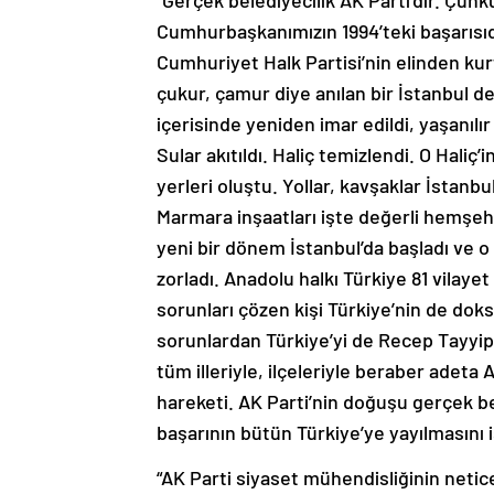
“Gerçek belediyecilik AK Parti’dir. Çünk
Cumhurbaşkanımızın 1994’teki başarısıdı
Cumhuriyet Halk Partisi’nin elinden ku
çukur, çamur diye anılan bir İstanbul dev
içerisinde yeniden imar edildi, yaşanılır 
Sular akıtıldı. Haliç temizlendi. O Hali
yerleri oluştu. Yollar, kavşaklar İstanb
Marmara inşaatları işte değerli hemşehr
yeni bir dönem İstanbul’da başladı ve 
zorladı. Anadolu halkı Türkiye 81 vilayet
sorunları çözen kişi Türkiye’nin de doks
sorunlardan Türkiye’yi de Recep Tayyip
tüm illeriyle, ilçeleriyle beraber adeta 
hareketi. AK Parti’nin doğuşu gerçek be
başarının bütün Türkiye’ye yayılmasını i
“AK Parti siyaset mühendisliğinin netice