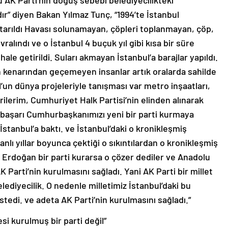
ü AK Parti’nin doğuş sebebi belediyecilikteki
r” diyen Bakan Yılmaz Tunç, “1994’te İstanbul
rtarıldı Havası solunamayan, çöpleri toplanmayan, çöp,
ralındı ve o İstanbul 4 buçuk yıl gibi kısa bir süre
hale getirildi. Suları akmayan İstanbul’a barajlar yapıldı.
ç’in kenarından geçemeyen insanlar artık oralarda sahilde
ul’un dünya projeleriyle tanışması var metro inşaatları,
ilerim, Cumhuriyet Halk Partisi’nin elinden alınarak
o başarı Cumhurbaşkanımızı yeni bir parti kurmaya
 İstanbul’a baktı. ve İstanbul’daki o kronikleşmiş
anlı yıllar boyunca çektiği o sıkıntılardan o kronikleşmiş
 Erdoğan bir parti kurarsa o çözer dediler ve Anadolu
AK Parti’nin kurulmasını sağladı. Yani AK Parti bir millet
lediyecilik. O nedenle milletimiz İstanbul’daki bu
stedi. ve adeta AK Parti’nin kurulmasını sağladı.”
si kurulmuş bir parti değil”