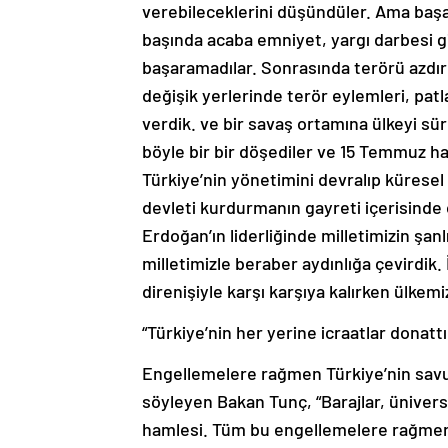
verebileceklerini düşündüler. Ama baş
başında acaba emniyet, yargı darbesi gi
başaramadılar. Sonrasında terörü azdırm
değişik yerlerinde terör eylemleri, pat
verdik. ve bir savaş ortamına ülkeyi sü
böyle bir bir döşediler ve 15 Temmuz ha
Türkiye’nin yönetimini devralıp küresel
devleti kurdurmanın gayreti içerisind
Erdoğan’ın liderliğinde milletimizin şanlı
milletimizle beraber aydınlığa çevirdik.
direnişiyle karşı karşıya kalırken ülke
“Türkiye’nin her yerine icraatlar donattı
Engellemelere rağmen Türkiye’nin savu
söyleyen Bakan Tunç, “Barajlar, üniversi
hamlesi. Tüm bu engellemelere rağmen