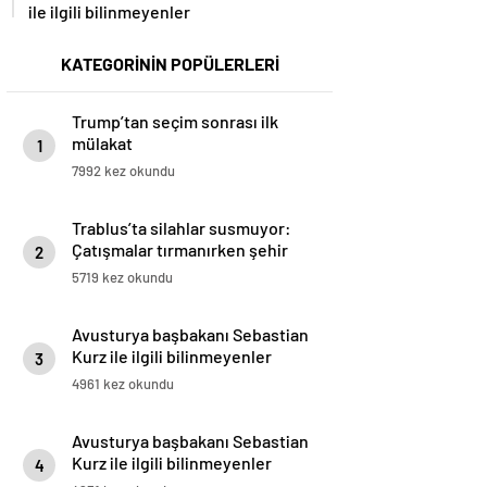
ile ilgili bilinmeyenler
KATEGORİNİN POPÜLERLERİ
Trump’tan seçim sonrası ilk
mülakat
1
7992 kez okundu
Trablus’ta silahlar susmuyor:
Çatışmalar tırmanırken şehir
2
alarmda
5719 kez okundu
Avusturya başbakanı Sebastian
Kurz ile ilgili bilinmeyenler
3
4961 kez okundu
Avusturya başbakanı Sebastian
Kurz ile ilgili bilinmeyenler
4