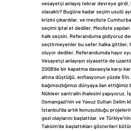
vesayetçi anlayış tekrar devreye girdi
olacaktı? Bugüne kadar seçim usulü aynı
krizini çıkardılar. ve mecliste Cumhurb
seçimi iptal et dediler. Mecliste yapı
halk seçsin. Referanduma gidiyoruz de
seçtirmeyenler bu sefer halka gittiler,
oluyor dediler. Referandumda hayır oyu k
Vesayetçi anlayışın siyasette de uzant
2008’de bir kapatma davasıyla karşı karşı
altına düştüğü, enflasyonun yüzde 5’in
bağımsızlığımızı dünyaya ilan ettiğimiz 
Nükleer santralin ihalesini yapıyoruz. 
Osmangazi’nin ve Yavuz Sultan Selim k
İstanbul’da artık konuşulduğu projeleri
gezi olaylarını başlattılar. ve Türkiye’
Taksim’de başlattıkları gösterileri bütü