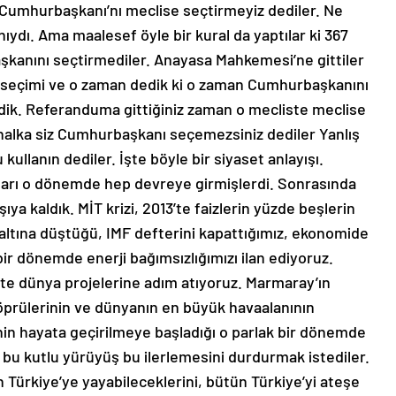
. Cumhurbaşkanı’nı meclise seçtirmeyiz dediler. Ne
ydı. Ama maalesef öyle bir kural da yaptılar ki 367
aşkanını seçtirmediler. Anayasa Mahkemesi’ne gittiler
lan seçimi ve o zaman dedik ki o zaman Cumhurbaşkanını
dik. Referanduma gittiğiniz zaman o mecliste meclise
 halka siz Cumhurbaşkanı seçemezsiniz dediler Yanlış
ullanın dediler. İşte böyle bir siyaset anlayışı.
ıları o dönemde hep devreye girmişlerdi. Sonrasında
ya kaldık. MİT krizi, 2013’te faizlerin yüzde beşlerin
 altına düştüğü, IMF defterini kapattığımız, ekonomide
bir dönemde enerji bağımsızlığımızı ilan ediyoruz.
İşte dünya projelerine adım atıyoruz. Marmaray’ın
öprülerinin ve dünyanın en büyük havaalanının
nin hayata geçirilmeye başladığı o parlak bir dönemde
nin bu kutlu yürüyüş bu ilerlemesini durdurmak istediler.
n Türkiye’ye yayabileceklerini, bütün Türkiye’yi ateşe