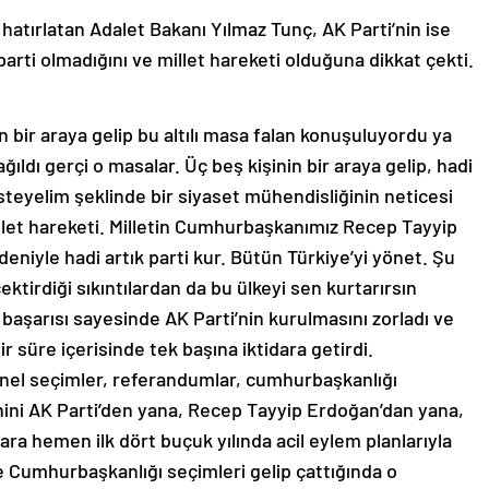
ı hatırlatan Adalet Bakanı Yılmaz Tunç, AK Parti’nin ise
parti olmadığını ve millet hareketi olduğuna dikkat çekti.
n bir araya gelip bu altılı masa falan konuşuluyordu ya
ğıldı gerçi o masalar. Üç beş kişinin bir araya gelip, hadi
 isteyelim şeklinde bir siyaset mühendisliğinin neticesi
millet hareketi. Milletin Cumhurbaşkanımız Recep Tayyip
deniyle hadi artık parti kur. Bütün Türkiye’yi yönet. Şu
ektirdiği sıkıntılardan da bu ülkeyi sen kurtarırsın
k başarısı sayesinde AK Parti’nin kurulmasını zorladı ve
ir süre içerisinde tek başına iktidara getirdi.
enel seçimler, referandumlar, cumhurbaşkanlığı
ihini AK Parti’den yana, Recep Tayyip Erdoğan’dan yana,
ara hemen ilk dört buçuk yılında acil eylem planlarıyla
e Cumhurbaşkanlığı seçimleri gelip çattığında o