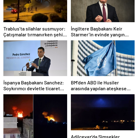
Trablus’ta silahlar susmuyor:
İngiltere Başbakanı Keir
Çatışmalar tırmanırken şehir
Starmer’in evinde yangın
alarmda
çıktı
İspanya Başbakanı Sanchez:
BM’den ABD ile Husiler
Soykırımcı devletle ticaret
arasında yapılan ateşkese
yapmayız
ilişkin değerlendirme
Adilcevaz’da Şimşekler