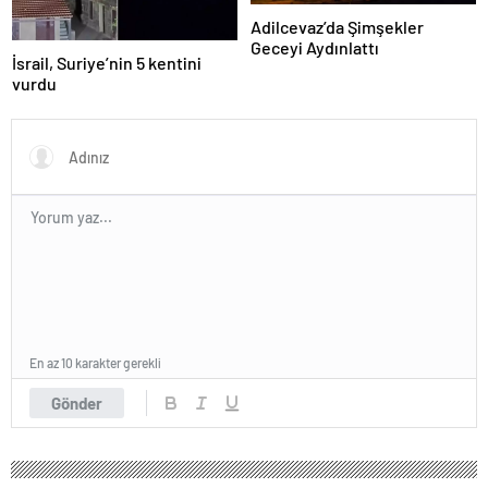
Adilcevaz’da Şimşekler
Geceyi Aydınlattı
İsrail, Suriye’nin 5 kentini
vurdu
En az 10 karakter gerekli
Gönder