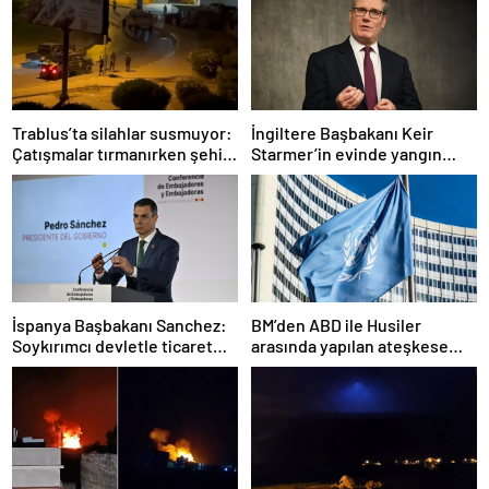
Trablus’ta silahlar susmuyor:
İngiltere Başbakanı Keir
Çatışmalar tırmanırken şehir
Starmer’in evinde yangın
alarmda
çıktı
İspanya Başbakanı Sanchez:
BM’den ABD ile Husiler
Soykırımcı devletle ticaret
arasında yapılan ateşkese
yapmayız
ilişkin değerlendirme