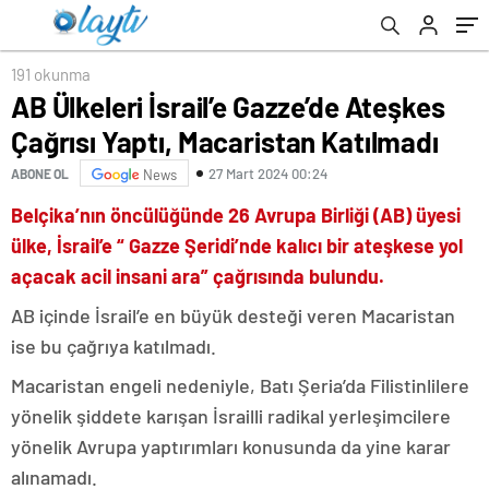
191 okunma
AB Ülkeleri İsrail’e Gazze’de Ateşkes
Çağrısı Yaptı, Macaristan Katılmadı
27 Mart 2024 00:24
ABONE OL
News
Belçika’nın öncülüğünde 26 Avrupa Birliği (AB) üyesi
ülke, İsrail’e “ Gazze Şeridi’nde kalıcı bir ateşkese yol
açacak acil insani ara” çağrısında bulundu.
AB içinde İsrail’e en büyük desteği veren Macaristan
ise bu çağrıya katılmadı.
Macaristan engeli nedeniyle, Batı Şeria’da Filistinlilere
yönelik şiddete karışan İsrailli radikal yerleşimcilere
yönelik Avrupa yaptırımları konusunda da yine karar
alınamadı.