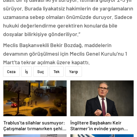
sürüyor. Burada liyakatsiz hakimlerin de yargılamaların
uzamasına sebep olmaları önümüzde duruyor. Sadece
hukuki değerlendirme gerektiren konularda bile
dosyalar bilirkişiye gönderiliyor.”
Meclis Başkanvekili Bekir Bozdağ, maddelerin
devamının görüşülmesi için Meclis Genel Kurulu’nu 1
Mart’ta tekrar açılmak üzere kapattı.
Ceza
İş
Suç
Tek
Yargı
Trablus’ta silahlar susmuyor:
İngiltere Başbakanı Keir
Çatışmalar tırmanırken şehir
Starmer’in evinde yangın
alarmda
çıktı