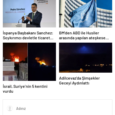
İspanya Başbakanı Sanchez:
BM’den ABD ile Husiler
Soykırımcı devletle ticaret
arasında yapılan ateşkese
yapmayız
ilişkin değerlendirme
Adilcevaz’da Şimşekler
Geceyi Aydınlattı
İsrail, Suriye’nin 5 kentini
vurdu