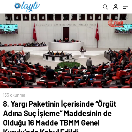
TBMM Genel Kurulu’nda Kabul Edildi…
155 okunma
8. Yargı Paketinin İçerisinde “Örgüt
Adına Suç İşleme” Maddesinin de
Olduğu 16 Madde TBMM Genel
Kurulu’nda Kabul Edildi…