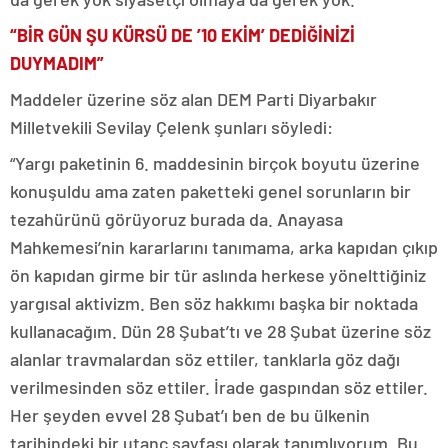
“BİR GÜN ŞU KÜRSÜ DE ’10 EKİM’ DEDİĞİNİZİ
DUYMADIM”
Maddeler üzerine söz alan DEM Parti Diyarbakır
Milletvekili Sevilay Çelenk şunları söyledi:
“Yargı paketinin 6. maddesinin birçok boyutu üzerine
konuşuldu ama zaten paketteki genel sorunların bir
tezahürünü görüyoruz burada da. Anayasa
Mahkemesi’nin kararlarını tanımama, arka kapıdan çıkıp
ön kapıdan girme bir tür aslında herkese yönelttiğiniz
yargısal aktivizm. Ben söz hakkımı başka bir noktada
kullanacağım. Dün 28 Şubat’tı ve 28 Şubat üzerine söz
alanlar travmalardan söz ettiler, tanklarla göz dağı
verilmesinden söz ettiler. İrade gaspından söz ettiler.
Her şeyden evvel 28 Şubat’ı ben de bu ülkenin
tarihindeki bir utanç sayfası olarak tanımlıyorum. Bu