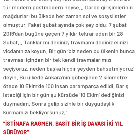
tür modern postmodern neyse… Darbe girişimlerinin
mağdurları bu ülkede her zaman sol ve sosyslistler
olmuştur. Fakat şubat ayında çok şey oldu. 7 şubat
2016’dan bugüne geçen 7 yıldır tekrar eden bir 28
Şubat… Tanklar mı dediniz, travmamı dediniz elinizi
vicdanınıza koyun. Bir gün ‘biz neden bu ülkenin bunca
travması içinden bir tek kendi travmalarımızı
seçiyoruz, neden başka hiçbir şeyden bahsetmiyoruz’
deyin. Bu ülkede Ankara’nın göbeğinde 2 kilometre
ötede 10 Ekim’de 100 insan paramparça edildi. Barış
istediği için bir gün şu kürsüde ’10 Ekim’ dediğinizi
duymadım. Sonra gelip sizinle bir duygudaşlık
kurmamızı bekliyorsunuz.”
“İSTİNAFA RAĞMEN, BASİT BİR İŞ DAVASI İKİ YIL
SÜRÜYOR”