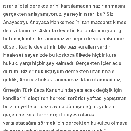
ısrarla iptal gerekçelerini karşılamadan hazırlanmasını
gerçekten anlayamıyoruz. ya neyin ısrarı bu? Siz
Anayasa’yı, Anayasa Mahkemesi’ni tanımazsanız kimse
de sizi tanımaz. Aslında devletin kurumlarının yaptığı
bütün işlemlerde tanınmaz ve hepsi de yok hükmüne
düşer. Kabile devletinin bile bazı kuralları vardır.
Maalesef sayenizde bu koskoca ülkede hiçbir kural,
hukuk, yargı hiçbir şey kalmadı. Gerçekten içler acısı
durum. Bizler hukukçuyum demekten utanır hale
geldik. Ama siz hukuk tanımamazlıktan utanmadınız.
Örneğin Türk Ceza Kanunu’nda yapılacak değişikliğin
kendilerini eleştiren herkesi terörist yaftası yapıştıran
bu zihniyetle bir ceza avına dönüşeceğini, yoldan
geçen herkesi terör örgütü üyesi olarak
yargılatacağını görmek için gerçekten hukukçu olmaya
da gerek yok siyasetçi olmaya da gerek yok.”