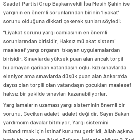
Saadet Partisi Grup Başkanvekili İsa Mesih Şahin ise
yargının en önemli sorunlarından birinin ‘liyakat’
sorunu olduğuna dikkati çekerek şunları söyledi:
“Liyakat sorunu yargı camiasının en önemli
sorunlarından birisidir. Haksız mülakat sistemi
maalesef yargı organını tıkayan uygulamalardan
birisidir. Sınavlarda yüksek puan alan ancak torpil
bulamayan gariban vatandaşın oğlu, kızı sınavlarda
eleniyor ama sınavlarda düşük puan alan Ankara’da
dayısı olan torpili olan vatandaşın çocukları maalesef
haksız bir şekilde sınavları kazanabiliyorlar.
Yargılamaların uzaması yargı sisteminin önemli bir
sorunu. Geciken adalet, adalet değildir. Sayın Bakan
yardımcım davalar bitmiyor. Yargı sistemini
hızlandırmak için İstinaf kurumu getirildi. Allah aşkına
basit bir iş davası iki yıl sürüyor. İstinafa gidiyor 2-3 yıl