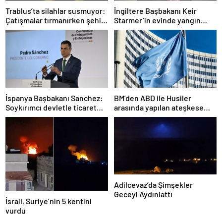
Trablus’ta silahlar susmuyor:
İngiltere Başbakanı Keir
Çatışmalar tırmanırken şehir
Starmer’in evinde yangın
alarmda
çıktı
İspanya Başbakanı Sanchez:
BM’den ABD ile Husiler
Soykırımcı devletle ticaret
arasında yapılan ateşkese
yapmayız
ilişkin değerlendirme
Adilcevaz’da Şimşekler
Geceyi Aydınlattı
İsrail, Suriye’nin 5 kentini
vurdu