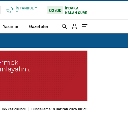
İMSAK'A
İSTANBUL
02:00
KALAN SÜRE
°
Yazarlar
Gazeteler