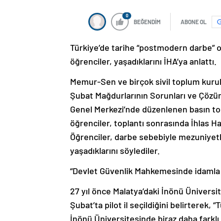
0
BEĞENDİM
ABONE OL
Türkiye’de tarihe “postmodern darbe” 
öğrenciler, yaşadıklarını İHA’ya anlattı.
Memur-Sen ve birçok sivil toplum kurulu
Şubat Mağdurlarının Sorunları ve Çözü
Genel Merkezi’nde düzenlenen basın top
öğrenciler, toplantı sonrasında İhlas H
Öğrenciler, darbe sebebiyle mezuniyet
yaşadıklarını söylediler.
“Devlet Güvenlik Mahkemesinde idamla 
27 yıl önce Malatya’daki İnönü Ünivers
Şubat’ta pilot il seçildiğini belirterek
İnönü Üniversitesinde biraz daha farklı