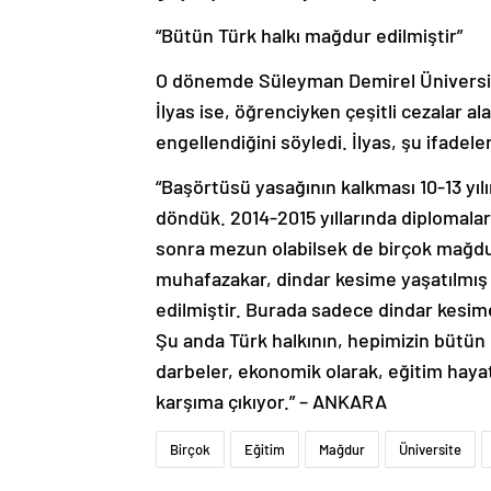
“Bütün Türk halkı mağdur edilmiştir”
O dönemde Süleyman Demirel Üniversit
İlyas ise, öğrenciyken çeşitli cezalar a
engellendiğini söyledi. İlyas, şu ifadele
“Başörtüsü yasağının kalkması 10-13 yılı
döndük. 2014-2015 yıllarında diplomalar
sonra mezun olabilsek de birçok mağdu
muhafazakar, dindar kesime yaşatılmış
edilmiştir. Burada sadece dindar kesime
Şu anda Türk halkının, hepimizin bütün
darbeler, ekonomik olarak, eğitim hayat
karşıma çıkıyor.” – ANKARA
Birçok
Eğitim
Mağdur
Üniversite