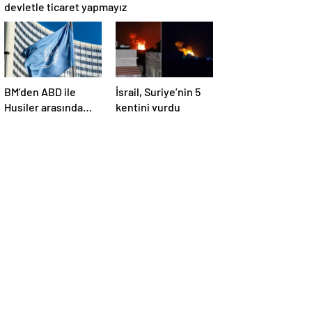
devletle ticaret yapmayız
BM’den ABD ile
İsrail, Suriye’nin 5
Husiler arasında
kentini vurdu
yapılan ateşkese
ilişkin
değerlendirme