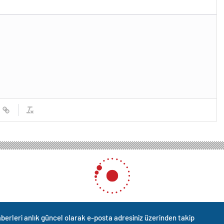
esi Mağduru Sağlık Personeli Şerife Kaya: ‘Yetkililer Bize Açık Çek Verdi’
Mağduru Sağlık Personeli Şe
k Çek Verdi’