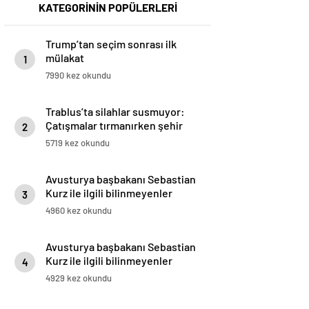
KATEGORİNİN POPÜLERLERİ
Trump’tan seçim sonrası ilk
mülakat
1
7990 kez okundu
Trablus’ta silahlar susmuyor:
Çatışmalar tırmanırken şehir
2
alarmda
5719 kez okundu
Avusturya başbakanı Sebastian
Kurz ile ilgili bilinmeyenler
3
4960 kez okundu
Avusturya başbakanı Sebastian
Kurz ile ilgili bilinmeyenler
4
4929 kez okundu