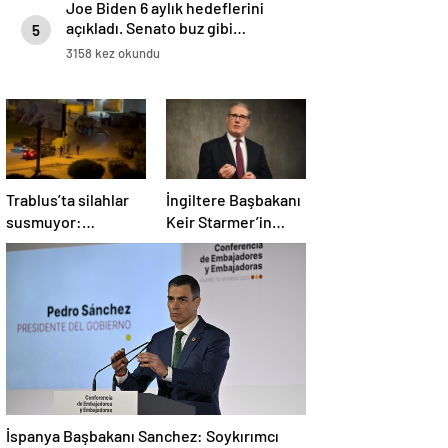
Joe Biden 6 aylık hedeflerini
açıkladı. Senato buz gibi…
5
3158 kez okundu
Trablus’ta silahlar
İngiltere Başbakanı
susmuyor:
Keir Starmer’in
Çatışmalar
evinde yangın çıktı
tırmanırken şehir
alarmda
İspanya Başbakanı Sanchez: Soykırımcı