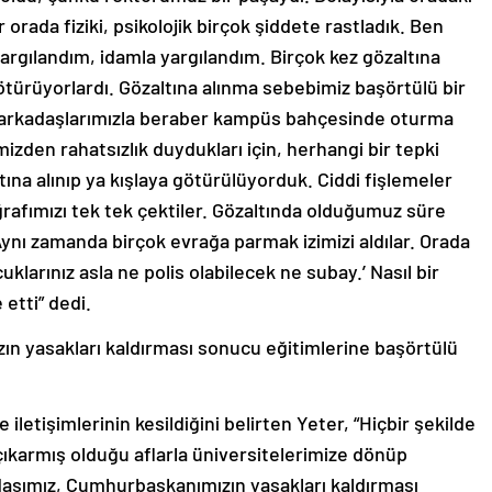
 orada fiziki, psikolojik birçok şiddete rastladık. Ben
gılandım, idamla yargılandım. Birçok kez gözaltına
götürüyorlardı. Gözaltına alınma sebebimiz başörtülü bir
in arkadaşlarımızla beraber kampüs bahçesinde oturma
zden rahatsızlık duydukları için, herhangi bir tepki
ına alınıp ya kışlaya götürülüyorduk. Ciddi fişlemeler
rafımızı tek tek çektiler. Gözaltında olduğumuz süre
ynı zamanda birçok evrağa parmak izimizi aldılar. Orada
uklarınız asla ne polis olabilecek ne subay.’ Nasıl bir
etti” dedi.
n yasakları kaldırması sonucu eğitimlerine başörtülü
 iletişimlerinin kesildiğini belirten Yeter, “Hiçbir şekilde
çıkarmış olduğu aflarla üniversitelerimize dönüp
daşımız, Cumhurbaşkanımızın yasakları kaldırması