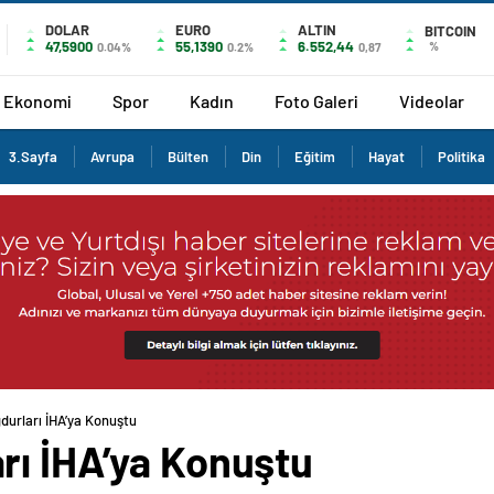
DOLAR
EURO
ALTIN
BITCOIN
47,5900
55,1390
6.552,44
%
0.04%
0.2%
0,87
Ekonomi
Spor
Kadın
Foto Galeri
Videolar
3.Sayfa
Avrupa
Bülten
Din
Eğitim
Hayat
Politika
durları İHA’ya Konuştu
rı İHA’ya Konuştu