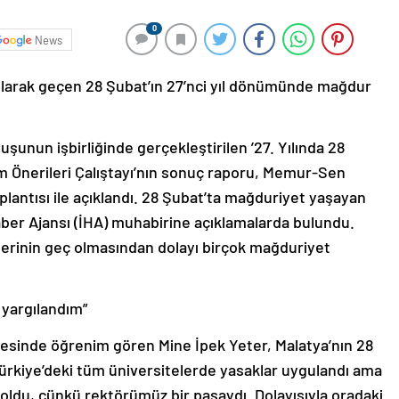
0
News
olarak geçen 28 Şubat’ın 27’nci yıl dönümünde mağdur
şunun işbirliğinde gerçekleştirilen ’27. Yılında 28
m Önerileri Çalıştayı’nın sonuç raporu, Memur-Sen
lantısı ile açıklandı. 28 Şubat’ta mağduriyet yaşayan
aber Ajansı (İHA) muhabirine açıklamalarda bulundu.
lerinin geç olmasından dolayı birçok mağduriyet
yargılandım”
itesinde öğrenim gören Mine İpek Yeter, Malatya’nın 28
, “Türkiye’deki tüm üniversitelerde yasaklar uygulandı ama
 oldu, çünkü rektörümüz bir paşaydı. Dolayısıyla oradaki