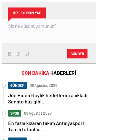
HIZLI YORUM YAP
GÖNDER
SON DAKİKA
HABERLERİ
GÜNDEM
06 Ağustos 2026
Joe Biden 6 aylık hedeflerini açıkladı.
Senato buz gibi…
SPOR
06 Ağustos 2026
En fazla kızaran takım Antalyaspor!
Tam 5 futbolcu….