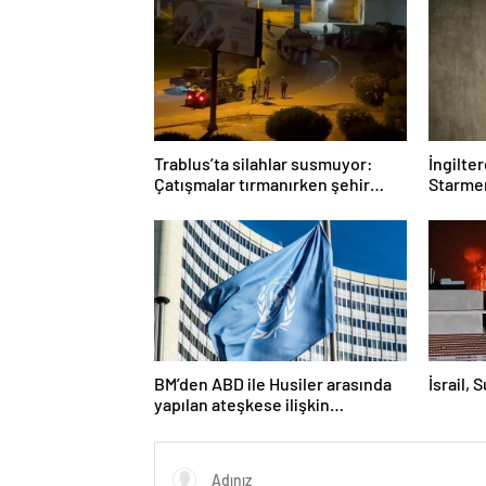
Trablus’ta silahlar susmuyor:
İngilte
Çatışmalar tırmanırken şehir
Starmer
alarmda
BM’den ABD ile Husiler arasında
İsrail, 
yapılan ateşkese ilişkin
değerlendirme