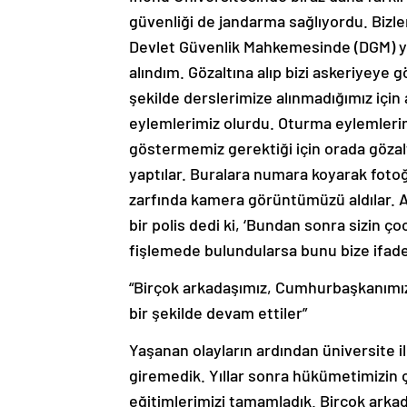
güvenliği de jandarma sağlıyordu. Bizler
Devlet Güvenlik Mahkemesinde (DGM) yar
alındım. Gözaltına alıp bizi askeriyeye 
şekilde derslerimize alınmadığımız iç
eylemlerimiz olurdu. Oturma eylemlerimi
göstermemiz gerektiği için orada gözalt
yaptılar. Buralara numara koyarak fotoğ
zarfında kamera görüntümüzü aldılar. A
bir polis dedi ki, ‘Bundan sonra sizin çoc
fişlemede bulundularsa bunu bize ifade 
“Birçok arkadaşımız, Cumhurbaşkanımızı
bir şekilde devam ettiler”
Yaşanan olayların ardından üniversite ile
giremedik. Yıllar sonra hükümetimizin 
eğitimlerimizi tamamladık. Birçok arka