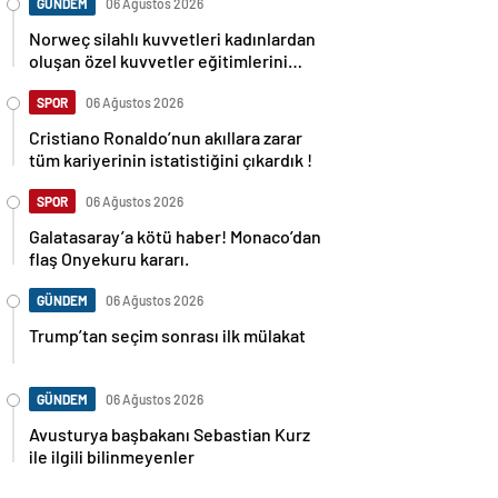
GÜNDEM
06 Ağustos 2026
Norweç silahlı kuvvetleri kadınlardan
oluşan özel kuvvetler eğitimlerini
başlattı.
SPOR
06 Ağustos 2026
Cristiano Ronaldo’nun akıllara zarar
tüm kariyerinin istatistiğini çıkardık !
SPOR
06 Ağustos 2026
Galatasaray’a kötü haber! Monaco’dan
flaş Onyekuru kararı.
GÜNDEM
06 Ağustos 2026
Trump’tan seçim sonrası ilk mülakat
GÜNDEM
06 Ağustos 2026
Avusturya başbakanı Sebastian Kurz
ile ilgili bilinmeyenler