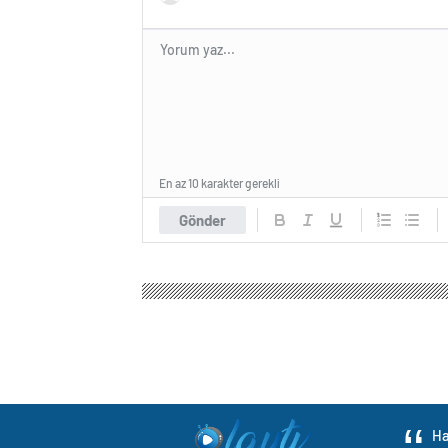
En az 10 karakter gerekli
Gönder
Olay Tv Haber
Gündem
Politika
28 Şubat Darb
28 Şubat Darbesi 
‘Yetkililer Bize Açı