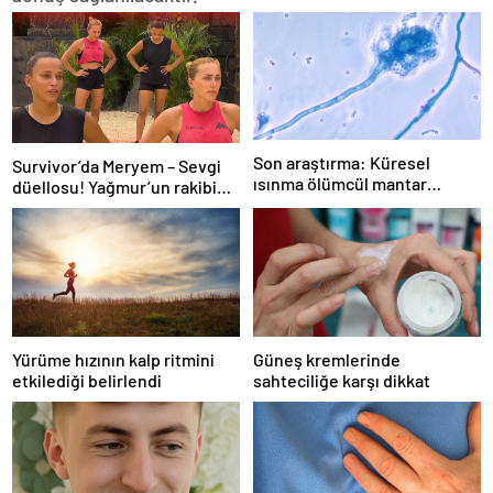
Son araştırma: Küresel
Survivor’da Meryem – Sevgi
ısınma ölümcül mantar
düellosu! Yağmur’un rakibi
hastalığını yayabilir
belli oldu
Yürüme hızının kalp ritmini
Güneş kremlerinde
etkilediği belirlendi
sahteciliğe karşı dikkat