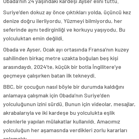
Obada’nın 24 yaşındaki kardeşi Ayser elini tuttu.
Suriye’den dokuz ay önce çıktıkları yolda, üçüncü kez
denize doğru ilerliyordu. Yüzmeyi bilmiyordu, her
seferinde aynı tedirginliği ve korkuyu yaşıyodu. Bu
yolculuktan emin değildi.
Obada ve Ayser, Ocak ayı ortasında Fransa’nın kuzey
sahilinden birkaç metre uzakta boğulan beş kişi
arasındaydı. 2024’te, küçük bir botla İngilitere’ye
geçmeye çalışırken batan ilk tekneydi.
BBC, bir çocuğun nasıl böyle bir durumda kaldığını
anlamaya çalışmak için Obada’nın Suriye’den
yolculuğunun izini sürdü. Bunun için videolar, mesajlar,
akrabalarıyla ve iki kardeşe bu yolculukta eşlik
edenlerle yapılan mülakatlar kullanıldı. Amacımız
yolculuğun her aşamasnda verdikleri zorlu kararları
anlamaktı.