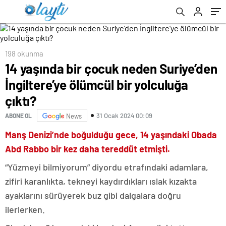
198 okunma
14 yaşında bir çocuk neden Suriye’den
İngiltere’ye ölümcül bir yolculuğa
çıktı?
31 Ocak 2024 00:09
ABONE OL
News
Manş Denizi’nde boğulduğu gece, 14 yaşındaki Obada
Abd Rabbo bir kez daha tereddüt etmişti.
“Yüzmeyi bilmiyorum” diyordu etrafındaki adamlara,
zifiri karanlıkta, tekneyi kaydırdıkları ıslak kızakta
ayaklarını sürüyerek buz gibi dalgalara doğru
ilerlerken.