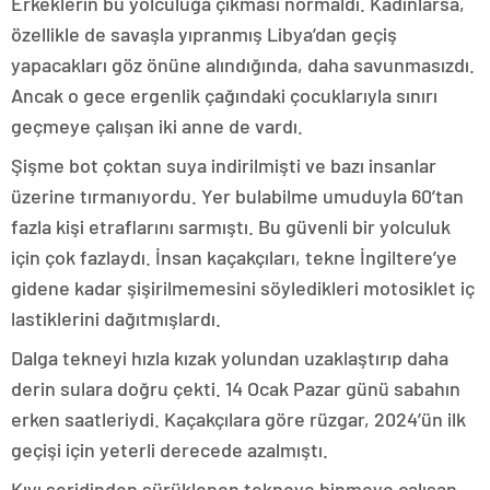
Erkeklerin bu yolculuğa çıkması normaldi. Kadınlarsa,
özellikle de savaşla yıpranmış Libya’dan geçiş
yapacakları göz önüne alındığında, daha savunmasızdı.
Ancak o gece ergenlik çağındaki çocuklarıyla sınırı
geçmeye çalışan iki anne de vardı.
Şişme bot çoktan suya indirilmişti ve bazı insanlar
üzerine tırmanıyordu. Yer bulabilme umuduyla 60’tan
fazla kişi etraflarını sarmıştı. Bu güvenli bir yolculuk
için çok fazlaydı. İnsan kaçakçıları, tekne İngiltere’ye
gidene kadar şişirilmemesini söyledikleri motosiklet iç
lastiklerini dağıtmışlardı.
Dalga tekneyi hızla kızak yolundan uzaklaştırıp daha
derin sulara doğru çekti. 14 Ocak Pazar günü sabahın
erken saatleriydi. Kaçakçılara göre rüzgar, 2024’ün ilk
geçişi için yeterli derecede azalmıştı.
Kıyı şeridinden sürüklenen tekneye binmeye çalışan