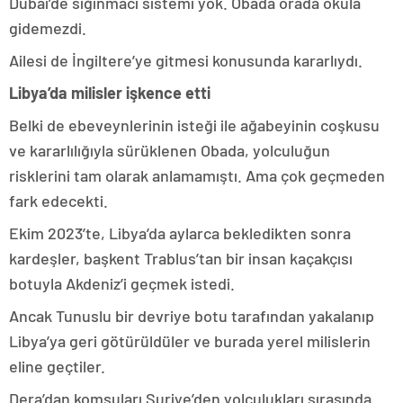
Dubai’de sığınmacı sistemi yok. Obada orada okula
gidemezdi.
Ailesi de İngiltere’ye gitmesi konusunda kararlıydı.
Libya’da milisler işkence etti
Belki de ebeveynlerinin isteği ile ağabeyinin coşkusu
ve kararlılığıyla sürüklenen Obada, yolculuğun
risklerini tam olarak anlamamıştı. Ama çok geçmeden
fark edecekti.
Ekim 2023’te, Libya’da aylarca bekledikten sonra
kardeşler, başkent Trablus’tan bir insan kaçakçısı
botuyla Akdeniz’i geçmek istedi.
Ancak Tunuslu bir devriye botu tarafından yakalanıp
Libya’ya geri götürüldüler ve burada yerel milislerin
eline geçtiler.
Dera’dan komşuları Suriye’den yolculukları sırasında