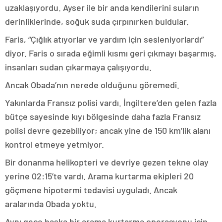
uzaklaşıyordu. Ayser ile bir anda kendilerini suların
derinliklerinde, soğuk suda çırpınırken buldular.
Faris, “Çığlık atıyorlar ve yardım için sesleniyorlardı”
diyor. Faris o sırada eğimli kısmı geri çıkmayı başarmış,
insanları sudan çıkarmaya çalışıyordu.
Ancak Obada’nın nerede olduğunu göremedi.
Yakınlarda Fransız polisi vardı. İngiltere’den gelen fazla
bütçe sayesinde kıyı bölgesinde daha fazla Fransız
polisi devre gezebiliyor; ancak yine de 150 km’lik alanı
kontrol etmeye yetmiyor.
Bir donanma helikopteri ve devriye gezen tekne olay
yerine 02:15’te vardı. Arama kurtarma ekipleri 20
göçmene hipotermi tedavisi uyguladı. Ancak
aralarında Obada yoktu.
Aynı gece başka bir arama kurtarma operasyonu için