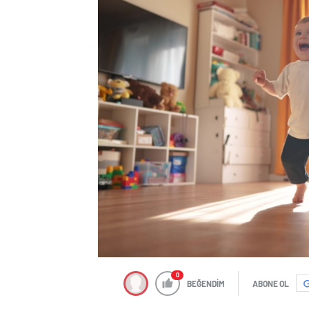
0
BEĞENDİM
ABONE OL