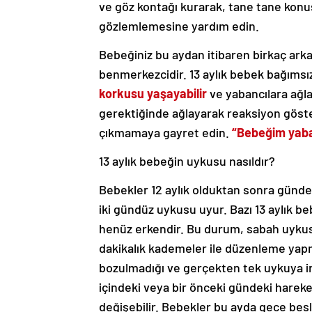
ve göz kontağı kurarak, tane tane konu
gözlemlemesine yardım edin.
Bebeğiniz bu aydan itibaren birkaç arka
benmerkezcidir. 13 aylık bebek bağımsız
korkusu yaşayabilir
ve yabancılara ağl
gerektiğinde ağlayarak reaksiyon göst
çıkmamaya gayret edin.
“Bebeğim yabanc
13 aylık bebeğin uykusu nasıldır?
Bebekler 12 aylık olduktan sonra günde 
iki gündüz uykusu uyur. Bazı 13 aylık 
henüz erkendir. Bu durum, sabah uykusu
dakikalık kademeler ile düzenleme yapm
bozulmadığı ve gerçekten tek uykuya in
içindeki veya bir önceki gündeki hareke
değişebilir. Bebekler bu ayda gece be