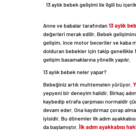
13 aylık bebek gelişimi ile ilgili bu i
Anne ve babalar tarafından
13 aylık be
değerleri merak edilir. Bebek gelişimin
gelişim, ince motor beceriler ve kaba mot
dolduran bebekler için takip genellikl
gelişim basamaklarına yönelik yapılır.
13 aylık bebek neler yapar?
Bebeğiniz artık muhtemelen yürüyor.
Y
yepyeni bir deneyim halidir. Birkaç ad
kaybedip etrafa çarpması normaldir çünk
devam eder. Ona kaydırmaz çorap almanı
iyisidir. Bu dönemler ilk adım ayakkabı
da başlamıştır.
İlk adım ayakkabısı hak