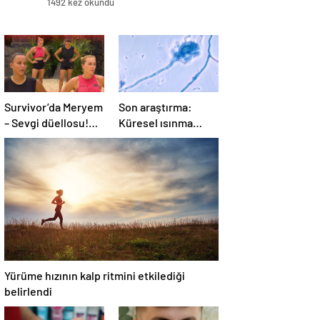
1492 kez okundu
Survivor’da Meryem
Son araştırma:
– Sevgi düellosu!
Küresel ısınma
Yağmur’un rakibi
ölümcül mantar
belli oldu
hastalığını yayabilir
Yürüme hızının kalp ritmini etkilediği
belirlendi