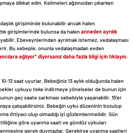
şmaya dikkat edin. Kelimeleri ağzınızdan çıkarken
daşlık girişiminde bulunabilir ancak halen
lık girişimlerinde bulunsa da halen
anneden ayrılık
ayabilir. Ebeveynlerinden ayrılmak istemez, vedalaşması
erir. Bu sebeple, onunla vedalaşmadan evden
ılara ağlıyor” diyorsanız daha fazla bilgi için tıklayın.
10-13 saat uyurlar. Bebeğiniz 13 aylık olduğunda halen
bebekler uykuyu teke indirmeye yönelseler de bunun için
nun geç saate sarkması sebebiyle yaşanabilir. 15’er
aya çalışabilirsiniz. Bebeğin uyku düzeninin bozulup
me ihtiyacı olup olmadığı iyi gözlemlenmelidir. Gün
tliliğine göre uyanma saati ve gündüz uykuları
slenmesine gerek duymazlar. Gerekirse uyanma saatleri