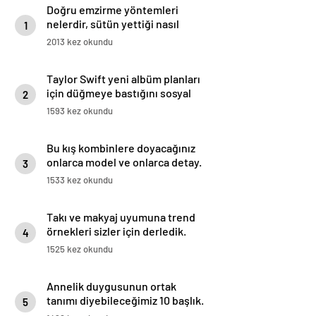
Doğru emzirme yöntemleri
nelerdir, sütün yettiği nasıl
1
anlaşılır?
2013 kez okundu
Taylor Swift yeni albüm planları
için düğmeye bastığını sosyal
2
medyadan duyurdu!
1593 kez okundu
Bu kış kombinlere doyacağınız
onlarca model ve onlarca detay.
3
1533 kez okundu
Takı ve makyaj uyumuna trend
örnekleri sizler için derledik.
4
1525 kez okundu
Annelik duygusunun ortak
tanımı diyebileceğimiz 10 başlık.
5