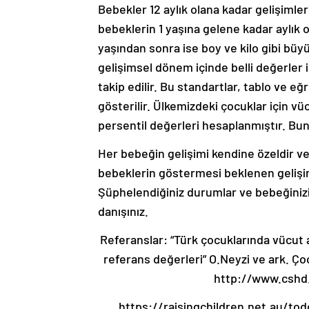
Bebekler 12 aylık olana kadar gelişimler
bebeklerin 1 yaşına gelene kadar aylık ol
yaşından sonra ise boy ve kilo gibi büyü
gelişimsel dönem içinde belli değerler 
takip edilir. Bu standartlar, tablo ve eğ
gösterilir. Ülkemizdeki çocuklar için vüc
persentil değerleri hesaplanmıştır. Bunl
Her bebeğin gelişimi kendine özeldir ve 
bebeklerin göstermesi beklenen gelişi
Şüphelendiğiniz durumlar ve bebeğinizi
danışınız.
Referanslar: “Türk çocuklarında vücut a
referans değerleri” O.Neyzi ve ark. Çoc
http://www.cshd
https://raisingchildren.net.au/t