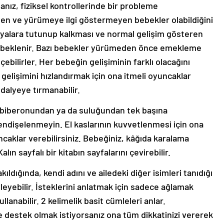
anız, fiziksel kontrollerinde bir probleme
en ve yürümeye ilgi göstermeyen bebekler olabildiğini
yalara tutunup kalkması ve normal gelişim gösteren
i beklenir. Bazı bebekler yürümeden önce emekleme
bilirler. Her bebeğin gelişiminin farklı olacağını
elişimini hızlandırmak için ona itmeli oyuncaklar
dalyeye tırmanabilir.
rak biberonundan ya da suluğundan tek başına
ndişelenmeyin. El kaslarının kuvvetlenmesi için ona
ncaklar verebilirsiniz. Bebeğiniz, kâğıda karalama
 Kalın sayfalı bir kitabın sayfalarını çevirebilir.
kıldığında, kendi adını ve ailedeki diğer isimleri tanıdığı
yleyebilir. İsteklerini anlatmak için sadece ağlamak
llanabilir. 2 kelimelik basit cümleleri anlar.
 destek olmak istiyorsanız ona tüm dikkatinizi vererek