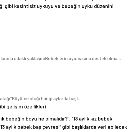
ğı gibi kesintisiz uykuyu ve bebeğin uyku düzenini
ğlanma odaklı yaklaşım
Bebeklerin uyumasına destek olma…
atağı
“Büyüme atağı hangi aylarda başl…
bi gelişim özellikleri
lık bebeğin boyu ne olmalıdır?”, “13 aylık kız bebek
 “13 aylık bebek baş çevresi” gibi başlıklarda verilebilecek