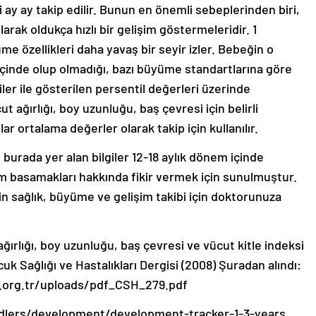
i ay ay takip edilir. Bunun en önemli sebeplerinden biri,
arak oldukça hızlı bir gelişim göstermeleridir. 1
me özellikleri daha yavaş bir seyir izler. Bebeğin o
içinde olup olmadığı, bazı büyüme standartlarına göre
riler ile gösterilen persentil değerleri üzerinde
ut ağırlığı, boy uzunluğu, baş çevresi için belirli
ar ortalama değerler olarak takip için kullanılır.
burada yer alan bilgiler 12-18 aylık dönem içinde
m basamakları hakkında fikir vermek için sunulmuştur.
n sağlık, büyüme ve gelişim takibi için doktorunuza
ğırlığı, boy uzunluğu, baş çevresi ve vücut kitle indeksi
uk Sağlığı ve Hastalıkları Dergisi (2008) Şuradan alındı:
.org.tr/uploads/pdf_CSH_279.pdf
oddlers/development/development-tracker-1-3-years