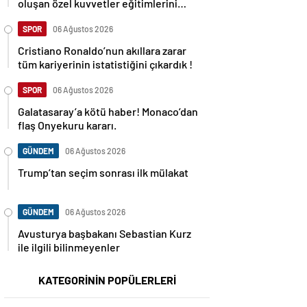
oluşan özel kuvvetler eğitimlerini
başlattı.
SPOR
06 Ağustos 2026
Cristiano Ronaldo’nun akıllara zarar
tüm kariyerinin istatistiğini çıkardık !
SPOR
06 Ağustos 2026
Galatasaray’a kötü haber! Monaco’dan
flaş Onyekuru kararı.
GÜNDEM
06 Ağustos 2026
Trump’tan seçim sonrası ilk mülakat
GÜNDEM
06 Ağustos 2026
Avusturya başbakanı Sebastian Kurz
ile ilgili bilinmeyenler
KATEGORİNİN POPÜLERLERİ