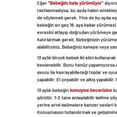
Eğer
“Bebeğim hala yürümüyor”
diyors
rastlanmadıysa, bu ayda halen emekley
de söylemek gerek. Yine de bu ayda eş
bebeğin en geç 18. aya kadar yürümes
evresini atlayıp doğrudan yürümeye geçe
hatırlatmak gerek. Bebeğinizin yürüme g
alabilirsiniz. Bebeğiniz kanepe veya san
13 aylık birçok bebek iki elini kullana
beslenebilir. Bunu henüz yapamıyorsa e
avucu ile kavrayabileceği toplar ve oyu
yapabilir. El çırpabilir ve alkış yapabilir.
13 aylık bebeğin
konuşma becerisine
ba
görülür. 1-2 tane anlaşılabilir kelime sö
yerine artık kelimelere benzer sesleri ku
Konuşmasını hızlandırmak ve gelişimine