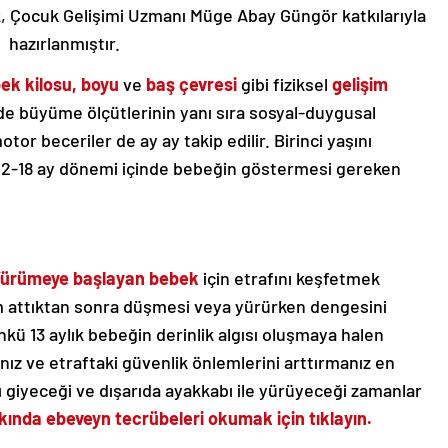
çerik, Çocuk Gelişimi Uzmanı Müge Abay Güngör katkılarıyla
hazırlanmıştır.
bek kilosu, boyu
ve
baş çevresi
gibi fiziksel
gelişim
de büyüme ölçütlerinin yanı sıra sosyal-duygusal
or beceriler de ay ay takip edilir. Birinci yaşını
e 12-18 ay dönemi içinde bebeğin göstermesi gereken
ürümeye başlayan bebek
için etrafını keşfetmek
ım attıktan sonra düşmesi veya yürürken dengesini
ü 13 aylık bebeğin derinlik algısı oluşmaya halen
z ve etraftaki güvenlik önlemlerini arttırmanız en
sı giyeceği ve dışarıda ayakkabı ile yürüyeceği zamanlar
kında ebeveyn tecrübeleri okumak için tıklayın.