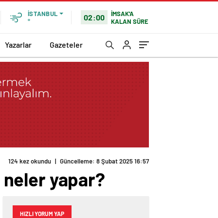
İMSAK'A
İSTANBUL
02:00
KALAN SÜRE
°
Yazarlar
Gazeteler
k neler yapar?
HIZLI YORUM YAP