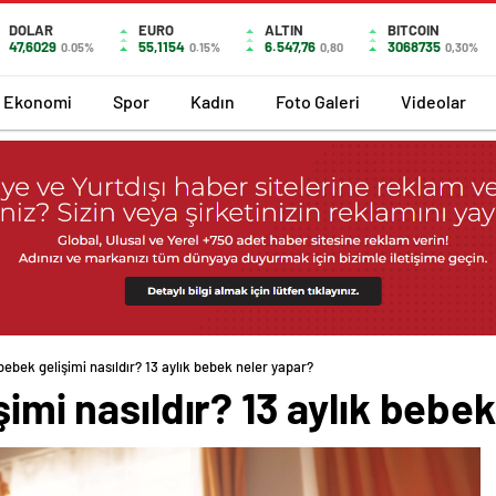
DOLAR
EURO
ALTIN
BITCOIN
47,6029
55,1154
6.547,76
3068735
0.05%
0.15%
0,80
0,30%
Ekonomi
Spor
Kadın
Foto Galeri
Videolar
 bebek gelişimi nasıldır? 13 aylık bebek neler yapar?
şimi nasıldır? 13 aylık bebe