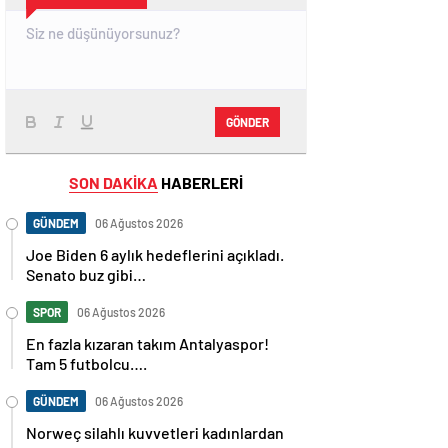
GÖNDER
SON DAKİKA
HABERLERİ
GÜNDEM
06 Ağustos 2026
Joe Biden 6 aylık hedeflerini açıkladı.
Senato buz gibi…
SPOR
06 Ağustos 2026
En fazla kızaran takım Antalyaspor!
Tam 5 futbolcu….
GÜNDEM
06 Ağustos 2026
Norweç silahlı kuvvetleri kadınlardan