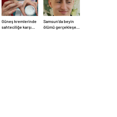
Güneş kremlerinde
Samsun’da beyin
sahteciliğe karşı
ölümü gerçekleşen
dikkat
hastanın organları
bağışlandı