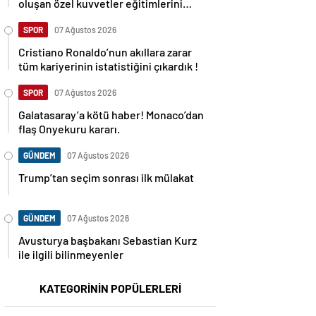
oluşan özel kuvvetler eğitimlerini
başlattı.
SPOR
07 Ağustos 2026
Cristiano Ronaldo’nun akıllara zarar
tüm kariyerinin istatistiğini çıkardık !
SPOR
07 Ağustos 2026
Galatasaray’a kötü haber! Monaco’dan
flaş Onyekuru kararı.
GÜNDEM
07 Ağustos 2026
Trump’tan seçim sonrası ilk mülakat
GÜNDEM
07 Ağustos 2026
Avusturya başbakanı Sebastian Kurz
ile ilgili bilinmeyenler
KATEGORİNİN POPÜLERLERİ