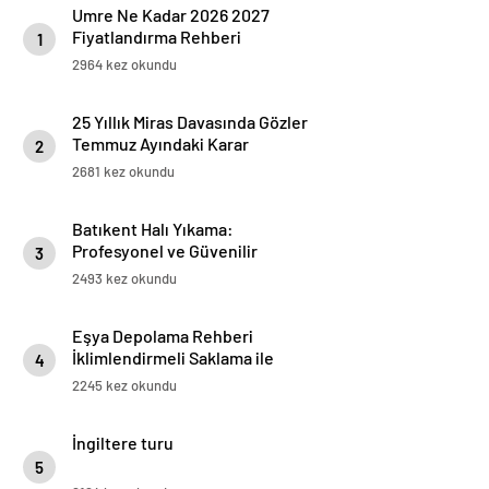
Umre Ne Kadar 2026 2027
Fiyatlandırma Rehberi
1
2964 kez okundu
25 Yıllık Miras Davasında Gözler
Temmuz Ayındaki Karar
2
Duruşmasına Çevrildi
2681 kez okundu
Batıkent Halı Yıkama:
Profesyonel ve Güvenilir
3
Hizmetler
2493 kez okundu
Eşya Depolama Rehberi
İklimlendirmeli Saklama ile
4
Güvenli Kullanım
2245 kez okundu
İngiltere turu
5