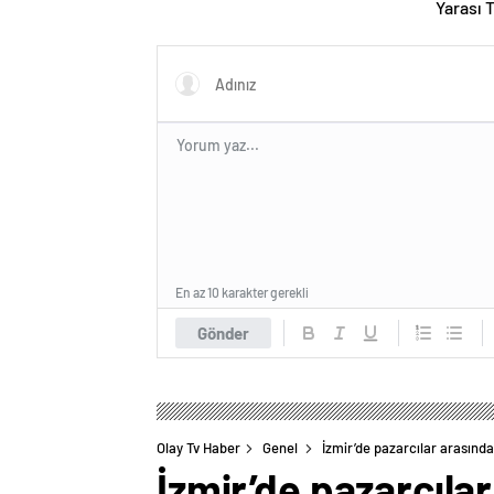
Yarası 
En az 10 karakter gerekli
Gönder
Olay Tv Haber
Genel
İzmir’de pazarcılar arasında
İzmir’de pazarcılar