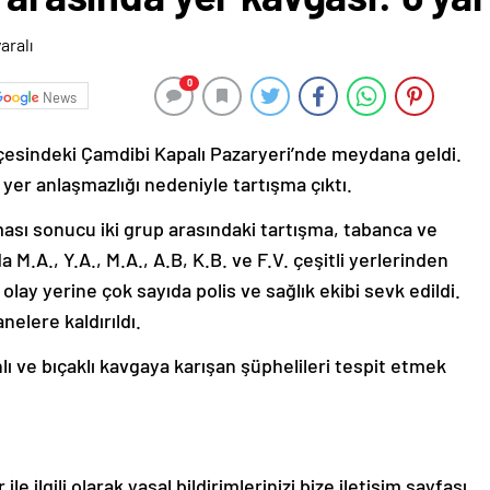
0
News
çesindeki Çamdibi Kapalı Pazaryeri’nde meydana geldi.
 yer anlaşmazlığı nedeniyle tartışma çıktı.
ası sonucu iki grup arasındaki tartışma, tabanca ve
M.A., Y.A., M.A., A.B, K.B. ve F.V. çeşitli yerlerinden
olay yerine çok sayıda polis ve sağlık ekibi sevk edildi.
nelere kaldırıldı.
lı ve bıçaklı kavgaya karışan şüphelileri tespit etmek
le ilgili olarak yasal bildirimlerinizi bize iletişim sayfası