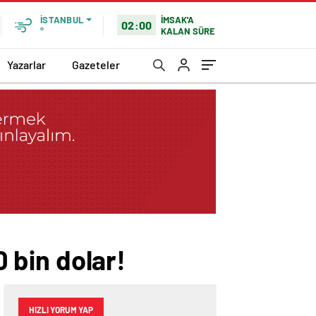
İMSAK'A
İSTANBUL
02:00
KALAN SÜRE
°
Yazarlar
Gazeteler
0 bin dolar!
HIZLI YORUM YAP