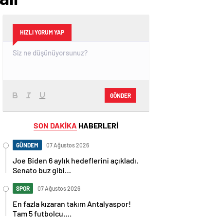
HIZLI YORUM YAP
GÖNDER
SON DAKİKA
HABERLERİ
GÜNDEM
07 Ağustos 2026
Joe Biden 6 aylık hedeflerini açıkladı.
Senato buz gibi…
SPOR
07 Ağustos 2026
En fazla kızaran takım Antalyaspor!
Tam 5 futbolcu….