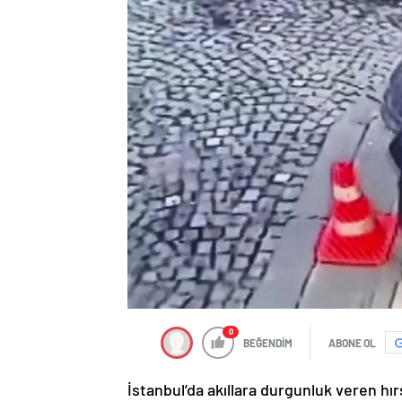
0
BEĞENDİM
ABONE OL
İstanbul’da akıllara durgunluk veren hır