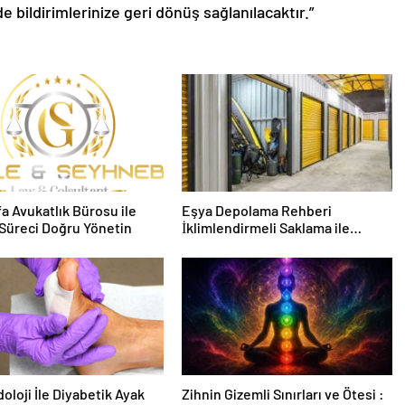
de bildirimlerinize geri dönüş sağlanılacaktır.”
fa Avukatlık Bürosu ile
Eşya Depolama Rehberi
Süreci Doğru Yönetin
İklimlendirmeli Saklama ile
Güvenli Kullanım
oloji İle Diyabetik Ayak
Zihnin Gizemli Sınırları ve Ötesi :