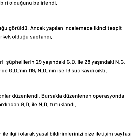
biri olduğunu belirlendi.
uğu görüldü. Ancak yapılan incelemede ikinci tespit
 erkek olduğu saptandı.
i, şüphelilerin 29 yaşındaki G.D. ile 28 yaşındaki N.G.
rde G.D.’nin 119, N.D.’nin ise 13 suç kaydı çıktı.
onlar düzenlendi. Bursa’da düzenlenen operasyonda
ardından G.D. ile N.D. tutuklandı.
le ilgili olarak yasal bildirimlerinizi bize iletişim sayfası