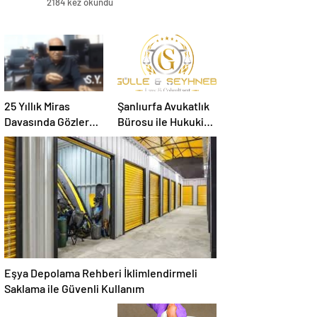
2184 kez okundu
25 Yıllık Miras
Şanlıurfa Avukatlık
Davasında Gözler
Bürosu ile Hukuki
Temmuz Ayındaki
Süreci Doğru
Karar Duruşmasına
Yönetin
Çevrildi
Eşya Depolama Rehberi İklimlendirmeli
Saklama ile Güvenli Kullanım