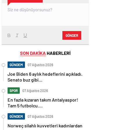
GÖNDER
SON DAKİKA
HABERLERİ
GÜNDEM
07 Ağustos 2026
Joe Biden 6 aylık hedeflerini açıkladı.
Senato buz gibi…
SPOR
07 Ağustos 2026
En fazla kızaran takım Antalyaspor!
Tam 5 futbolcu….
GÜNDEM
07 Ağustos 2026
Norweç silahlı kuvvetleri kadınlardan