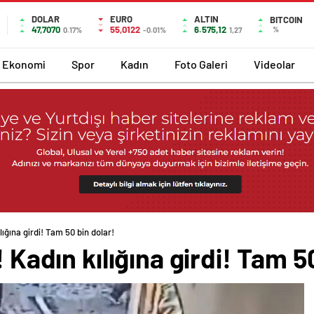
DOLAR
EURO
ALTIN
BITCOIN
47,7070
55,0122
6.575,12
%
0.17%
-0.01%
1,27
Ekonomi
Spor
Kadın
Foto Galeri
Videolar
lığına girdi! Tam 50 bin dolar!
! Kadın kılığına girdi! Tam 5