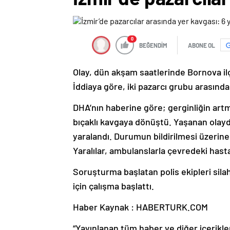
0
BEĞENDİM
ABONE OL
Olay, dün akşam saatlerinde Bornova il
İddiaya göre, iki pazarcı grubu arasında
DHA’nın haberine göre; gerginliğin artm
bıçaklı kavgaya dönüştü. Yaşanan olayda 
yaralandı. Durumun bildirilmesi üzerine 
Yaralılar, ambulanslarla çevredeki hasta
Soruşturma başlatan polis ekipleri silah
için çalışma başlattı.
Haber Kaynak : HABERTURK.COM
“Yayınlanan tüm haber ve diğer içerikler i