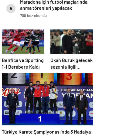
Maradona için futbol maçlarında
anma törenleri yapılacak
5
708 kez okundu
Benfica ve Sporting
Okan Buruk gelecek
1-1 Berabere Kaldı
sezonla ilgili
ipucunu verdi: Bu
sene 3, seneye de 4
Türkiye Karate Şampiyonası’nda 3 Madalya