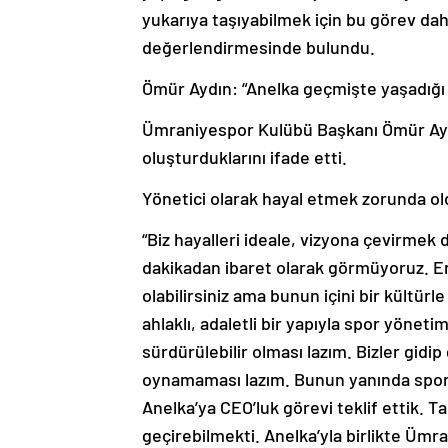
yukarıya taşıyabilmek için bu görev dah
değerlendirmesinde bulundu.
Ömür Aydın: “Anelka geçmişte yaşadığı b
Ümraniyespor Kulübü Başkanı Ömür Ayd
oluşturduklarını ifade etti.
Yönetici olarak hayal etmek zorunda old
“Biz hayalleri ideale, vizyona çevirme
dakikadan ibaret olarak görmüyoruz. En i
olabilirsiniz ama bunun içini bir kültü
ahlaklı, adaletli bir yapıyla spor yönet
sürdürülebilir olması lazım. Bizler gidip
oynamaması lazım. Bunun yanında sport
Anelka’ya CEO’luk görevi teklif ettik.
geçirebilmekti. Anelka’yla birlikte Ümr