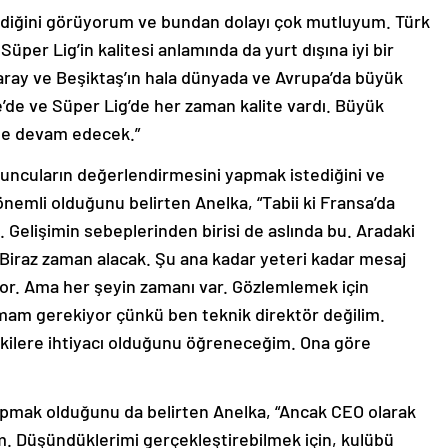
eldiğini görüyorum ve bundan dolayı çok mutluyum. Türk
üper Lig’in kalitesi anlamında da yurt dışına iyi bir
aray ve Beşiktaş’ın hala dünyada ve Avrupa’da büyük
ye’de ve Süper Lig’de her zaman kalite vardı. Büyük
le devam edecek.”
ncuların değerlendirmesini yapmak istediğini ve
önemli olduğunu belirten Anelka, “Tabii ki Fransa’da
. Gelişimin sebeplerinden birisi de aslında bu. Aradaki
m. Biraz zaman alacak. Şu ana kadar yeteri kadar mesaj
iyor. Ama her şeyin zamanı var. Gözlemlemek için
mam gerekiyor çünkü ben teknik direktör değilim.
ilere ihtiyacı olduğunu öğreneceğim. Ona göre
yapmak olduğunu da belirten Anelka, “Ancak CEO olarak
. Düşündüklerimi gerçekleştirebilmek için, kulübü