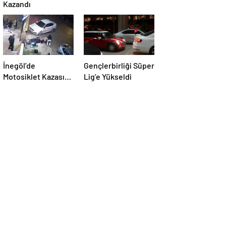
Kazandı
İnegöl’de
Gençlerbirliği Süper
Motosiklet Kazası:
Lig’e Yükseldi
Yaralı Hastaneye
Kaldırıldı