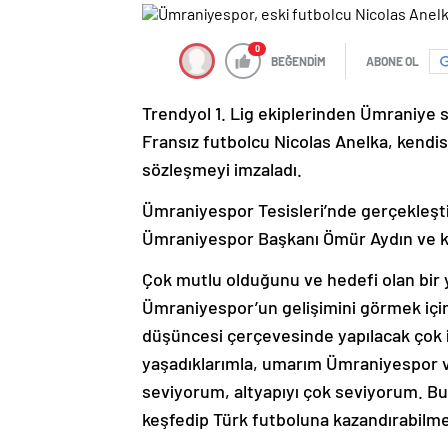
0
BEĞENDİM
ABONE OL
Trendyol 1. Lig ekiplerinden Ümraniye s
Fransız futbolcu Nicolas Anelka, kendisi
sözleşmeyi imzaladı.
Ümraniyespor Tesisleri’nde gerçekleştir
Ümraniyespor Başkanı Ömür Aydın ve ku
Çok mutlu olduğunu ve hedefi olan bir y
Ümraniyespor’un gelişimini görmek için 
düşüncesi çerçevesinde yapılacak çok
yaşadıklarımla, umarım Ümraniyespor ve
seviyorum, altyapıyı çok seviyorum. Bu
keşfedip Türk futboluna kazandırabilm