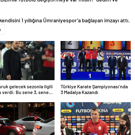
endisini 1 yıllığına Ümraniyespor’a bağlayan imzayı attı.
e
ruk gelecek sezonla ilgili
Türkiye Karate Şampiyonası’nda
 verdi: Bu sene 3, seneye
3 Madalya Kazandı