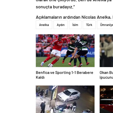
sonuçta buradayız.”
Açıklamaların ardından Nicolas Anelka, k
Anelka
Aydın
İsim
Türk
Ümraniy
Benfica ve Sporting 1-1 Berabere
Okan Bu
Kaldı
ipucunu
de 4