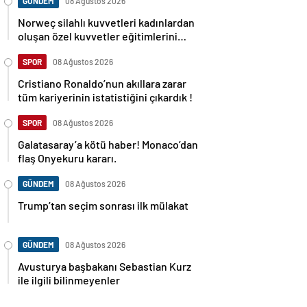
GÜNDEM
08 Ağustos 2026
Norweç silahlı kuvvetleri kadınlardan
oluşan özel kuvvetler eğitimlerini
başlattı.
SPOR
08 Ağustos 2026
Cristiano Ronaldo’nun akıllara zarar
tüm kariyerinin istatistiğini çıkardık !
SPOR
08 Ağustos 2026
Galatasaray’a kötü haber! Monaco’dan
flaş Onyekuru kararı.
GÜNDEM
08 Ağustos 2026
Trump’tan seçim sonrası ilk mülakat
GÜNDEM
08 Ağustos 2026
Avusturya başbakanı Sebastian Kurz
ile ilgili bilinmeyenler