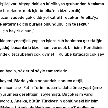
şiliği var. Altyapıdaki en küçük yaş grubundan A takıma
le hareket etmek için Anelka’nın bize verdiği
 uzun vadede çok ciddi yol kat ettirecektir. Anelka’ya,
bize aktarmak için burada bulunduğu için teşekkür
in hayırlı olsun.”
kleşmeyeceğini, yapılan işlere ruh katılması gerektiğini
adığı başarılarla bize ilham verecek bir isim. Kendisinin
indeki tecrübeleri çok kıymetli. Kulübe katacağı çok şey
uşan Aydın, sözlerini şöyle tamamladı:
 hikayesi. Biz de yolun sonundaki sonuca değil,
n insanlarız. Fatih Terim hocamla daha önce yaptığımız
yürümesi gerektiğini söylemişti. Birçok isim vardı
ordu. Anelka, bütün Türkiye’nin gönlündeki bir isim
‘Bizimle futbolu değiştirmeye var mısın?’ dedim ve