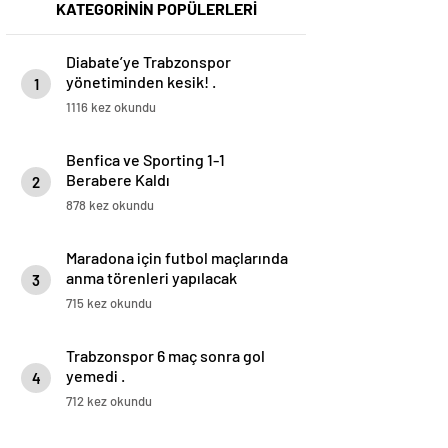
KATEGORİNİN POPÜLERLERİ
Diabate’ye Trabzonspor
yönetiminden kesik! .
1
1116 kez okundu
Benfica ve Sporting 1-1
Berabere Kaldı
2
878 kez okundu
Maradona için futbol maçlarında
anma törenleri yapılacak
3
715 kez okundu
Trabzonspor 6 maç sonra gol
yemedi .
4
712 kez okundu