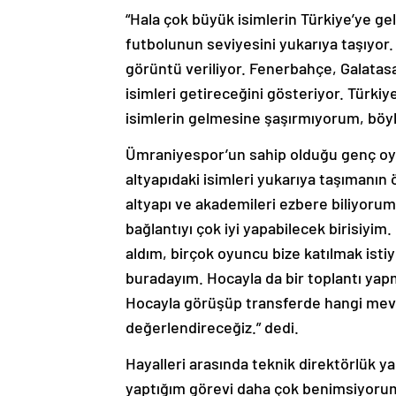
“Hala çok büyük isimlerin Türkiye’ye g
futbolunun seviyesini yukarıya taşıyor. S
görüntü veriliyor. Fenerbahçe, Galatas
isimleri getireceğini gösteriyor. Türki
isimlerin gelmesine şaşırmıyorum, böy
Ümraniyespor’un sahip olduğu genç oyu
altyapıdaki isimleri yukarıya taşımanın 
altyapı ve akademileri ezbere biliyorum
bağlantıyı çok iyi yapabilecek birisiyi
aldım, birçok oyuncu bize katılmak ist
buradayım. Hocayla da bir toplantı yap
Hocayla görüşüp transferde hangi mevk
değerlendireceğiz.” dedi.
Hayalleri arasında teknik direktörlük 
yaptığım görevi daha çok benimsiyorum