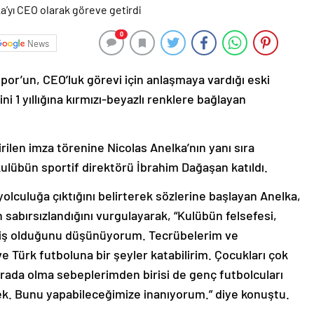
0
News
por’un, CEO’luk görevi için anlaşmaya vardığı eski
ni 1 yıllığına kırmızı-beyazlı renklere bağlayan
ilen imza törenine Nicolas Anelka’nın yanı sıra
lübün sportif direktörü İbrahim Dağaşan katıldı.
olculuğa çıktığını belirterek sözlerine başlayan Anelka,
sabırsızlandığını vurgulayarak, “Kulübün felsefesi,
 iş olduğunu düşünüyorum. Tecrübelerim ve
 Türk futboluna bir şeyler katabilirim. Çocukları çok
rada olma sebeplerimden birisi de genç futbolcuları
ek. Bunu yapabileceğimize inanıyorum.” diye konuştu.