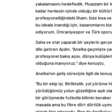
yakalamasını hedefledik. Muazzam bir ki
kadar herkesin içinde olduğu bir kültür
profesyonelliğindeki ilham, bize kısa ve
bu ideale inandığı için, kazanımlarını 
ediyorum. Ümraniyespor ve Türk sporu iç
Saha ve stat yaparak bir şeylerin gerçe
dile getiren Aydın, “Anelka geçmişte yaş
profesyonel bakış açısı, dünya kulüpler
olduğuna inanıyoruz.” diye konuştu.
Anelka’nın geliş süreciyle ilgili de kon
“Bu bir ekip işi. Birliktelik, yol yürüme
yürüdüğümüz yolun güzelliğine aşık ola
bir görüşmede futbolla bilimin beraber 
masada ama bu fikre dört dörtlük uymuy
olarak öne çıkıyordu. Ben de Anelka’ya 