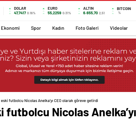
DOLAR
EURO
ALTIN
BITCOIN
47,7417
55,2259
6.655,70
%
0.16%
0.31%
2,51
Ekonomi
Spor
Kadın
Foto Galeri
Videolar
eski futbolcu Nicolas Anelka’yı CEO olarak göreve getirdi
 futbolcu Nicolas Anelka’y