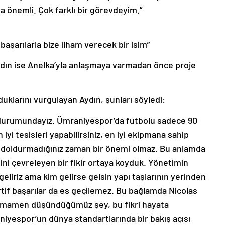
a önemli. Çok farklı bir görevdeyim.”
aşarılarla bize ilham verecek bir isim”
ın ise Anelka’yla anlaşmaya varmadan önce proje
uklarını vurgulayan Aydın, şunları söyledi:
k durumundayız. Ümraniyespor’da futbolu sadece 90
yi tesisleri yapabilirsiniz, en iyi ekipmana sahip
rle doldurmadığınız zaman bir önemi olmaz. Bu anlamda
imini çevreleyen bir fikir ortaya koyduk. Yönetimin
 geliriz ama kim gelirse gelsin yapı taşlarının yerinden
if başarılar da es geçilemez. Bu bağlamda Nicolas
 Tamamen düşündüğümüz şey, bu fikri hayata
aniyespor’un dünya standartlarında bir bakış açısı