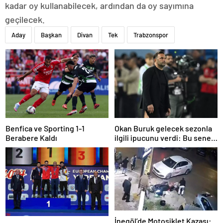
kadar oy kullanabilecek, ardından da oy sayımına
geçilecek.
Aday
Başkan
Divan
Tek
Trabzonspor
Benfica ve Sporting 1-1
Okan Buruk gelecek sezonla
Berabere Kaldı
ilgili ipucunu verdi: Bu sene
3, seneye de 4
İnegöl’de Motosiklet Kazası: