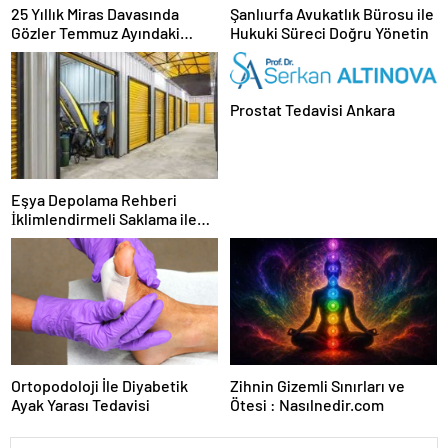
25 Yıllık Miras Davasında
Şanlıurfa Avukatlık Bürosu ile
Gözler Temmuz Ayındaki
Hukuki Süreci Doğru Yönetin
Karar Duruşmasına Çevrildi
Prostat Tedavisi Ankara
Eşya Depolama Rehberi
İklimlendirmeli Saklama ile
Güvenli Kullanım
Ortopodoloji İle Diyabetik
Zihnin Gizemli Sınırları ve
Ayak Yarası Tedavisi
Ötesi : Nasılnedir.com