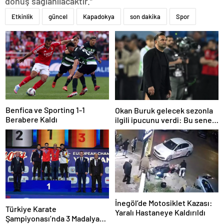
dönüş sağlanılacaktır.”
Etkinlik
güncel
Kapadokya
son dakika
Spor
Benfica ve Sporting 1-1
Okan Buruk gelecek sezonla
Berabere Kaldı
ilgili ipucunu verdi: Bu sene
3, seneye de 4
İnegöl’de Motosiklet Kazası:
Türkiye Karate
Yaralı Hastaneye Kaldırıldı
Şampiyonası’nda 3 Madalya