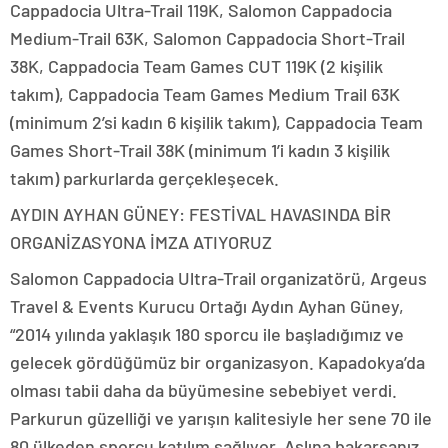
Cappadocia Ultra-Trail 119K, Salomon Cappadocia
Medium-Trail 63K, Salomon Cappadocia Short-Trail
38K, Cappadocia Team Games CUT 119K (2 kişilik
takım), Cappadocia Team Games Medium Trail 63K
(minimum 2’si kadın 6 kişilik takım), Cappadocia Team
Games Short-Trail 38K (minimum 1’i kadın 3 kişilik
takım) parkurlarda gerçekleşecek.
AYDIN AYHAN GÜNEY: FESTİVAL HAVASINDA BİR
ORGANİZASYONA İMZA ATIYORUZ
Salomon Cappadocia Ultra-Trail organizatörü, Argeus
Travel & Events Kurucu Ortağı Aydın Ayhan Güney,
“2014 yılında yaklaşık 180 sporcu ile başladığımız ve
gelecek gördüğümüz bir organizasyon. Kapadokya’da
olması tabii daha da büyümesine sebebiyet verdi.
Parkurun güzelliği ve yarışın kalitesiyle her sene 70 ile
80 ülkeden sporcu katılım sağlıyor. Aslına bakarsanız