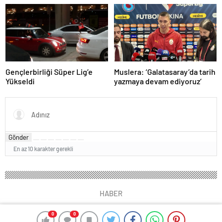
Kazandı
Gençlerbirliği Süper Lig’e
Muslera: ‘Galatasaray’da tarih
Yükseldi
yazmaya devam ediyoruz’
Gönder
En az 10 karakter gerekli
HABER
0
0