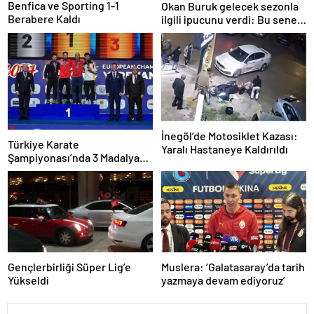
Benfica ve Sporting 1-1
Okan Buruk gelecek sezonla
Berabere Kaldı
ilgili ipucunu verdi: Bu sene
3, seneye de 4
İnegöl’de Motosiklet Kazası:
Türkiye Karate
Yaralı Hastaneye Kaldırıldı
Şampiyonası’nda 3 Madalya
Kazandı
Gençlerbirliği Süper Lig’e
Muslera: ‘Galatasaray’da tarih
Yükseldi
yazmaya devam ediyoruz’