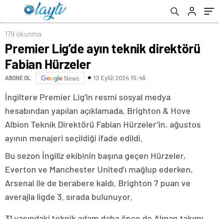
179 okunma
Premier Lig’de ayın teknik direktörü
Fabian Hürzeler
13 Eylül 2024 15:46
ABONE OL
News
İngiltere Premier Lig’in resmi sosyal medya
hesabından yapılan açıklamada, Brighton & Hove
Albion Teknik Direktörü Fabian Hürzeler’in, ağustos
ayının menajeri seçildiği ifade edildi.
Bu sezon İngiliz ekibinin başına geçen Hürzeler,
Everton ve Manchester United’ı mağlup ederken,
Arsenal ile de berabere kaldı. Brighton 7 puan ve
averajla ligde 3. sırada bulunuyor.
31 yaşındaki teknik adam daha önce de Alman takımı