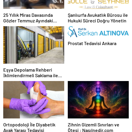
25 Yıllık Miras Davasında
Şanlıurfa Avukatlık Bürosu ile
Gözler Temmuz Ayındaki
Hukuki Süreci Doğru Yönetin
Karar Duruşmasına Çevrildi
Prostat Tedavisi Ankara
Eşya Depolama Rehberi
İklimlendirmeli Saklama ile
Güvenli Kullanım
Ortopodoloji İle Diyabetik
Zihnin Gizemli Sınırları ve
Ayak Yarası Tedavisi
Ötesi : Nasılnedir.com