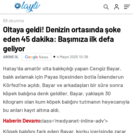
88 okunma
Oltaya geldi! Denizin ortasında şoke
eden 45 dakika: Başımıza ilk defa
geliyor
4 Mayıs 2025 10:38
ABONE OL
News
Hatay’da amatör olta balıkçılığı yapan Cengiz Bayar,
balık avlamak için Payas ilçesinden botla İskenderun
Körfezi’ne açıldı. Bayar ve arkadaşları bir süre sonra
köpek balığına denk geldiler. Bayar, yaklaşık 30
kilogram olan kum köpek balığını tutmanın heyecanıyla
bu anları kayıt altına aldı.
Haberin Devamı
class=’medyanet-inline-adv’>
Köpek balığını fark eden Bayar, korku içerisinde zarar