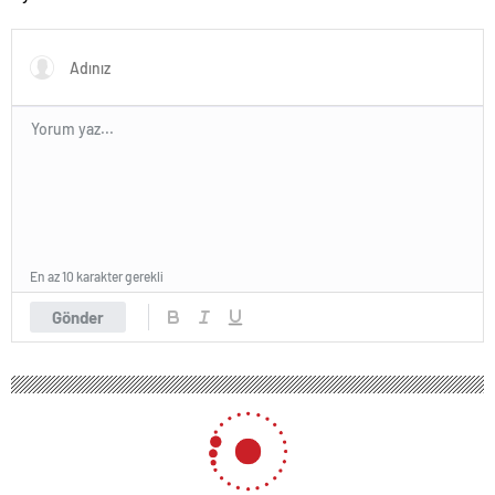
En az 10 karakter gerekli
Gönder
78 okunma
3 gündür kayıptı genç kızdan acı