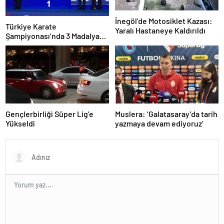
İnegöl’de Motosiklet Kazası:
Türkiye Karate
Yaralı Hastaneye Kaldırıldı
Şampiyonası’nda 3 Madalya
Kazandı
Gençlerbirliği Süper Lig’e
Muslera: ‘Galatasaray’da tarih
Yükseldi
yazmaya devam ediyoruz’