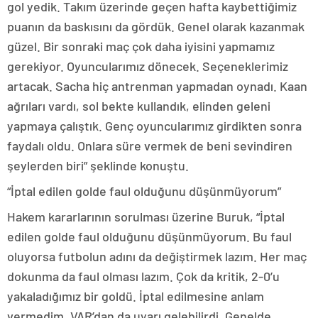
gol yedik. Takım üzerinde geçen hafta kaybettiğimiz
puanın da baskısını da gördük. Genel olarak kazanmak
güzel. Bir sonraki maç çok daha iyisini yapmamız
gerekiyor. Oyuncularımız dönecek. Seçeneklerimiz
artacak. Sacha hiç antrenman yapmadan oynadı. Kaan
ağrıları vardı, sol bekte kullandık, elinden geleni
yapmaya çalıştık. Genç oyuncularımız girdikten sonra
faydalı oldu. Onlara süre vermek de beni sevindiren
şeylerden biri” şeklinde konuştu.
“İptal edilen golde faul olduğunu düşünmüyorum”
Hakem kararlarının sorulması üzerine Buruk, “İptal
edilen golde faul olduğunu düşünmüyorum. Bu faul
oluyorsa futbolun adını da değiştirmek lazım. Her maç
dokunma da faul olması lazım. Çok da kritik, 2-0’u
yakaladığımız bir goldü. İptal edilmesine anlam
vermedim. VAR’dan da uyarı gelebilirdi. Genelde