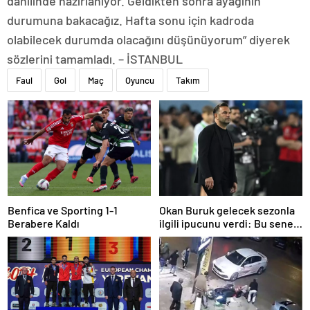
dahilinde hazırlanıyor. Geldikten sonra ayağının
durumuna bakacağız. Hafta sonu için kadroda
olabilecek durumda olacağını düşünüyorum” diyerek
sözlerini tamamladı. – İSTANBUL
Faul
Gol
Maç
Oyuncu
Takım
Benfica ve Sporting 1-1
Okan Buruk gelecek sezonla
Berabere Kaldı
ilgili ipucunu verdi: Bu sene
3, seneye de 4