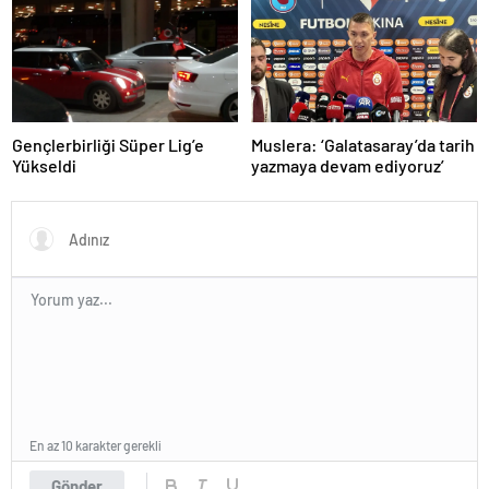
Gençlerbirliği Süper Lig’e
Muslera: ‘Galatasaray’da tarih
Yükseldi
yazmaya devam ediyoruz’
En az 10 karakter gerekli
Gönder